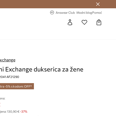
Answear Club >
-20% na prvu narudžbu >
Answear Club
Modni blog
Pomoć
Exchange
i Exchange dukserica za žene
2041 AF21290
tra -5% s kodom: OFF*
ena:
€
jena:
130,90 €
-37%