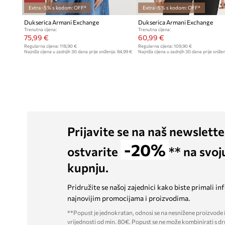
Extra -5% s kodom: OFF*
Extra -5% s kodom: OFF*
Dukserica Armani Exchange
Dukserica Armani Exchange
Trenutna cijena:
Trenutna cijena:
75,99 €
60,99 €
Regularna cijena:
118,90 €
Regularna cijena:
109,90 €
Najniža cijena u zadnjih 30 dana prije sniženja:
84,99 €
Najniža cijena u zadnjih 30 dana prije snižen
Prijavite se na naš newslette
-20%
ostvarite
** na svoj
kupnju.
Pridružite se našoj zajednici kako biste primali in
najnovijim promocijama i proizvodima.
**Popust je jednokratan, odnosi se na nesnižene proizvode i
vrijednosti od min. 80€. Popust se ne može kombinirati s dr