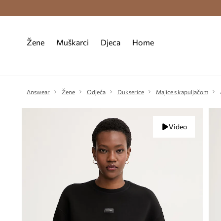
Premium Fashion Benefits >
Besplatna d
Žene
Muškarci
Djeca
Home
Answear
Žene
Odjeća
Dukserice
Majice s kapuljačom
Video