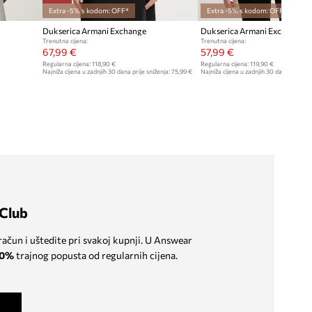
Extra -5% s kodom: OFF*
Extra -5% s kodom: OFF*
Dukserica Armani Exchange
Dukserica Armani Exchange
Trenutna cijena:
Trenutna cijena:
67,99 €
57,99 €
Regularna cijena:
118,90 €
Regularna cijena:
119,90 €
Najniža cijena u zadnjih 30 dana prije sniženja:
75,99 €
Najniža cijena u zadnjih 30 dana prije sn
Club
 račun i uštedite pri svakoj kupnji. U Answear
0%
trajnog popusta od regularnih cijena.