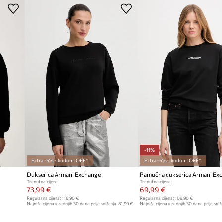
Modna marka
Ar
Proizvođač
n i moderan izgled
am i dobro pristaje
ID Proizvoda
oja i prilagodbi
 uzorcima i bojama
ličita godišnja doba
-11%
Extra -5% s kodom: OFF*
Extra -5% s kodom: OFF*
Dukserica Armani Exchange
Pamučna dukserica Armani Ex
Trenutna cijena:
Trenutna cijena:
73,99 €
69,99 €
Regularna cijena:
118,90 €
Regularna cijena:
109,90 €
Najniža cijena u zadnjih 30 dana prije sniženja:
81,99 €
Najniža cijena u zadnjih 30 dana prije sniž