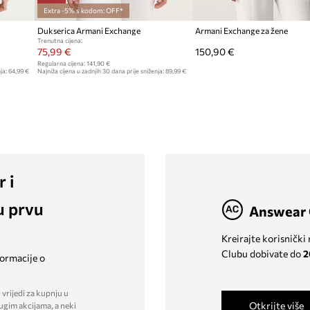
Extra -5% s kodom: OFF*
Dukserica Armani Exchange
Armani Exchange za žene
Trenutna cijena:
75,99 €
150,90 €
Regularna cijena:
141,90 €
ja:
64,99 €
Najniža cijena u zadnjih 30 dana prije sniženja:
89,99 €
r i
u prvu
Answear 
Kreirajte korisnički
Clubu dobivate do
2
formacije o
 vrijedi za kupnju u
Otkrijte više
ugim akcijama, a neki