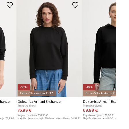
Duljina rukava uključujući rame
:
68 cm
mani Exchange
Model na fotografiji je visok 178
cm i ima na sebi veličinu S
Standardna veličina
Preporučamo da odaberete veličinu koju
inače nosite.
Veličine prikazane u trgovini preračunate
su prema standardnoj europskoj tablici
veličina. Na etiketi isporučenog
proizvoda nalazi se originalna oznaka
proizvođača.
Tablica veličina
-10%
-10%
Extra -5% s kodom: OFF*
Extra -5% s kodom: OFF*
change
Dukserica Armani Exchange
Dukserica Armani Exchange
Trenutna cijena:
Trenutna cijena:
75,99 €
69,99 €
Regularna cijena:
118,90 €
Regularna cijena:
129,90 €
enja:
78,99 €
Najniža cijena u zadnjih 30 dana prije sniženja:
84,99 €
Najniža cijena u zadnjih 30 dana prije sn