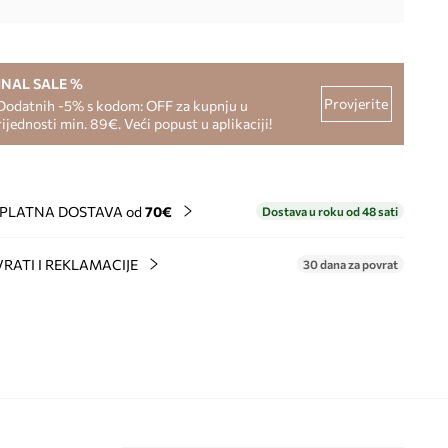
INAL SALE %
Provjerite
Dodatnih -5% s kodom: OFF za kupnju u
rijednosti min. 89€. Veći popust u aplikaciji!
PLATNA DOSTAVA od
70€
Dostava u roku od 48 sati
RATI I REKLAMACIJE
30 dana za povrat