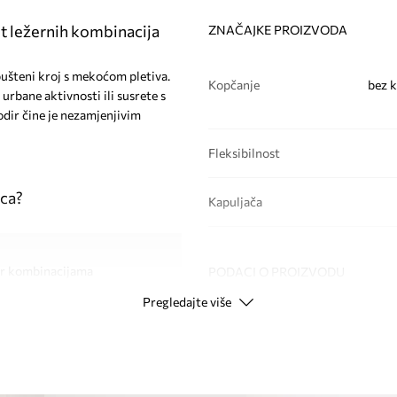
 ležernih kombinacija
ZNAČAJKE PROIZVODA
ušteni kroj s mekoćom pletiva.
Kopčanje
bez k
urbane aktivnosti ili susrete s
odir čine je nezamjenjivim
Fleksibilnost
ica?
Kapuljača
ear kombinacijama
PODACI O PROIZVODU
Pregledajte više
bno korištenje
Kod proizvođača
XW002
krete
Boja
ave