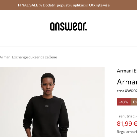
ostava i povrat (od 70€) >
FINAL SALE % Dodatni popusti u aplikaciji!
Dostava u roku 48 sati >
Otkrijte više
Štedite s 
Armani Exchange dukserica za žene
Armani 
Arman
crna XW00
-10%
Ex
Trenutna cij
81,99 
Regularna ci