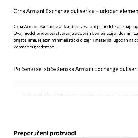
Crna Armani Exchange dukserica – udoban element
Crna Armani Exchange dukserica svestrani je model koji spaja op
Ovaj model pridonosi stvaranju udobnih kombinacija, idealnih za 
prijateljima. Njezin minimalistički dizajn i materijal ugodan na d
komadom garderobe.
Po čemu se ističe ženska Armani Exchange dukser
Univerzalni karakter
pridonosi nošenju u casual i streetw
Opušteni kroj relaxed fit
omogućuje slobodu kretanja i udo
Elastični materijal
prilagođava se silueti, ne sputavajući po
Preporučeni proizvodi
Udoban kroj bez kopčanja
olakšava brzo oblačenje preko gl