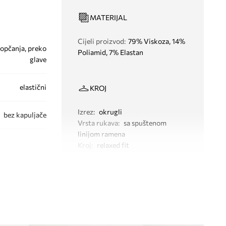
MATERIJAL
Cijeli proizvod
:
79% Viskoza, 14%
opčanja, preko
Poliamid, 7% Elastan
glave
elastični
KROJ
Izrez
:
okrugli
bez kapuljače
Vrsta rukava
:
sa spuštenom
linijom ramena
Kroj
:
relaxed fit
DIMENZIJE
041.AF21290
Dane mjere za veličinu
:
S
crna
Širina ispod pazuha
:
57,5 cm