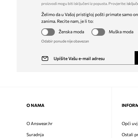
proizvodi mogu biti isključeni iz popusta. Provjerite:
isključ
Želimo da u Vašoj pristigloj pošti primate samo on
zanima. Recite nam, je li to:
Ženska moda
Muška moda
Odabir ponude nije obavezan
O NAMA
INFORM
O Answear.hr
Opći uvj
Suradnja
Ostali p