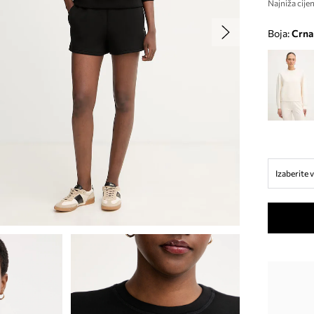
Najniža cijen
Boja:
crna
Izaberite v