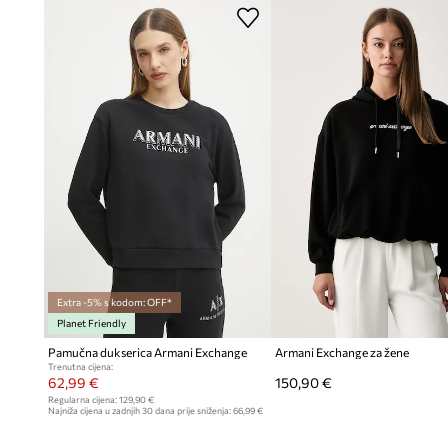
Mekano pletivo
ugodno je na dodir i ugodno za kožu
Rukavi sa spuštenom linijom ramena
dukserici daju opušte
Okrugli izrez s pasicom
estetski upotpunjuje cjelokupni doj
Pasice na donjem rubu i manžetama
pomažu u održavanju kr
Glatka tekstura materijala
olakšava kombiniranje s drugim
Srednja debljina materijala
čini duksericu prikladnom za raz
Extra -5% s kodom: OFF*
Planet Friendly
Pamučna dukserica Armani Exchange
Armani Exchange za žene
Trenutna cijena:
62,99 €
150,90 €
Regularna cijena:
129,90 €
Najniža cijena u zadnjih 30 dana prije sniženja:
66,99 €