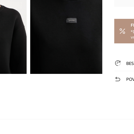
F
*
v
BES
POV