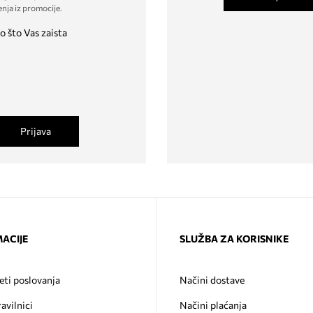
enja iz promocije
.
o što Vas zaista
Prijava
ACIJE
SLUŽBA ZA KORISNIKE
eti poslovanja
Načini dostave
ravilnici
Načini plaćanja