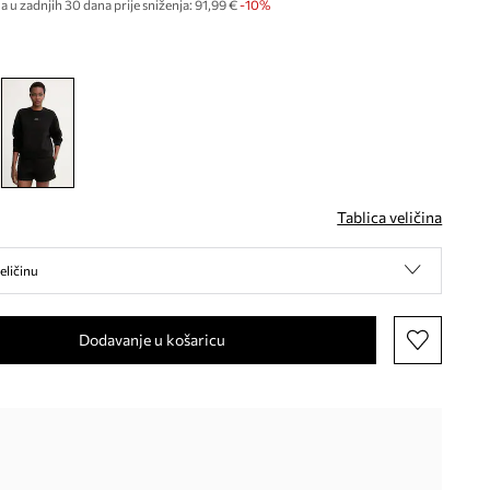
a u zadnjih 30 dana prije sniženja:
91,99 €
 -10%
Tablica veličina
eličinu
Dodavanje u košaricu