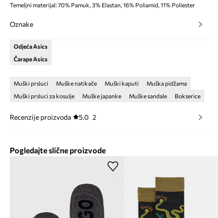
Temeljni materijal: 70% Pamuk, 3% Elastan, 16% Poliamid, 11% Poliester
Oznake
Odjeća Asics
Čarape Asics
Muški prsluci
Muške natikače
Muški kaputi
Muška pidžama
Muški prsluci za kosulje
Muške japanke
Muške sandale
Bokserice
Recenzije proizvoda
5.0
2
Pogledajte slične proizvode