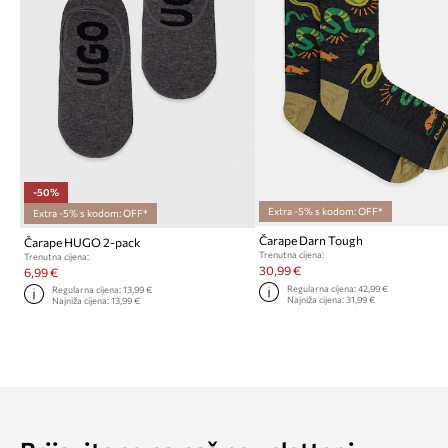
-50%
Extra -5% s kodom: OFF*
Extra -5% s kodom: OFF*
Čarape Darn Tough
Čarape HUGO 2-pack
Trenutna cijena:
Trenutna cijena:
30,99 €
6,99 €
Regularna cijena:
42,99 €
Regularna cijena:
13,99 €
Najniža cijena:
31,99 €
Najniža cijena:
13,99 €