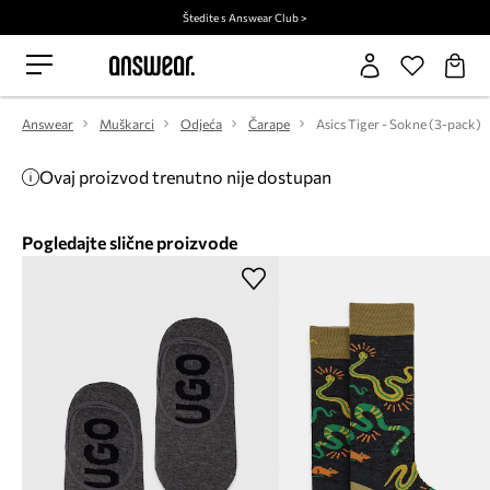
Štedite s Answear Club >
Answear
Muškarci
Odjeća
Čarape
Asics Tiger - Sokne (3-pack)
Ovaj proizvod trenutno nije dostupan
Pogledajte slične proizvode