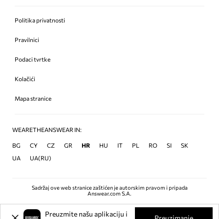
Politika privatnosti
Pravilnici
Podaci tvrtke
Kolačići
Mapa stranice
WEARETHEANSWEAR IN:
BG
CY
CZ
GR
HR
HU
IT
PL
RO
SI
SK
UA
UA(RU)
Sadržaj ove web stranice zaštićen je autorskim pravom i pripada
Answear.com S.A.
Preuzmite našu aplikaciju i
Preuzimanje