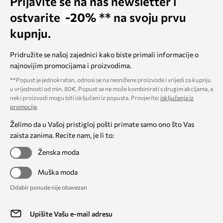
Prijavite se na naš newsletter i
ostvarite
-20%
** na svoju prvu
kupnju.
Pridružite se našoj zajednici kako biste primali informacije o
najnovijim promocijama i proizvodima.
**Popust je jednokratan, odnosi se na nesnižene proizvode i vrijedi za kupnju
u vrijednosti od min. 80€. Popust se ne može kombinirati s drugim akcijama, a
neki proizvodi mogu biti isključeni iz popusta. Provjerite:
isključenja iz
promocije
.
Želimo da u Vašoj pristigloj pošti primate samo ono što Vas
zaista zanima. Recite nam, je li to:
Ženska moda
Muška moda
Odabir ponude nije obavezan