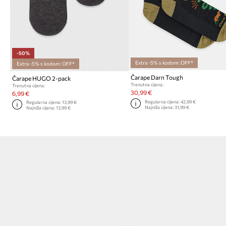
-50%
Extra -5% s kodom: OFF*
Extra -5% s kodom: OFF*
Čarape Darn Tough
Čarape HUGO 2-pack
Trenutna cijena:
Trenutna cijena:
30,99 €
6,99 €
Regularna cijena:
42,99 €
Regularna cijena:
13,99 €
Najniža cijena:
31,99 €
Najniža cijena:
13,99 €