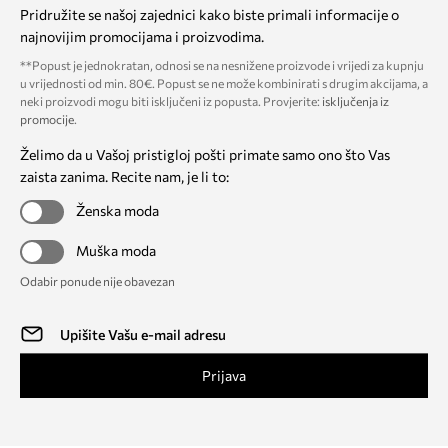
Pridružite se našoj zajednici kako biste primali informacije o
najnovijim promocijama i proizvodima.
**Popust je jednokratan, odnosi se na nesnižene proizvode i vrijedi za kupnju
u vrijednosti od min. 80€. Popust se ne može kombinirati s drugim akcijama, a
neki proizvodi mogu biti isključeni iz popusta. Provjerite:
isključenja iz
promocije
.
Želimo da u Vašoj pristigloj pošti primate samo ono što Vas
zaista zanima. Recite nam, je li to:
Ženska moda
Muška moda
Odabir ponude nije obavezan
Prijava