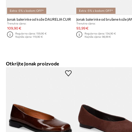
Extra -5% s kodom: OFF*
Extra -5% s kodom: OFF*
Jonak balerinke od kože DAURELIA CUIR
Trenutna cijena:
Trenutna cijena:
109,90 €
93,99 €
Regularna cijena:
159,90 €
Regularna cijena:
134,90 €
Najniža cijena:
119,90 €
Najniža cijena:
98,99 €
Otkrijte Jonak proizvode