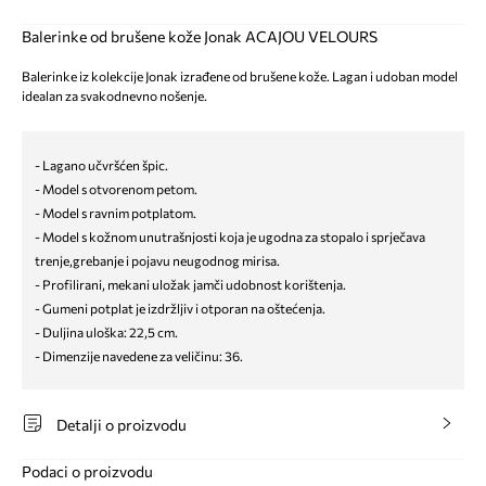
Balerinke od brušene kože Jonak ACAJOU VELOURS
Balerinke iz kolekcije Jonak izrađene od brušene kože. Lagan i udoban model
idealan za svakodnevno nošenje.
- Lagano učvršćen špic.
- Model s otvorenom petom.
- Model s ravnim potplatom.
- Model s kožnom unutrašnjosti koja je ugodna za stopalo i sprječava
trenje,grebanje i pojavu neugodnog mirisa.
- Profilirani, mekani uložak jamči udobnost korištenja.
- Gumeni potplat je izdržljiv i otporan na oštećenja.
- Duljina uloška: 22,5 cm.
- Dimenzije navedene za veličinu: 36.
Detalji o proizvodu
Podaci o proizvodu