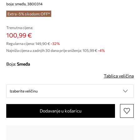
boja: smeđa, 3800314
Extra -5% s kodom: OFF*
Trenutna cijena:
100,99 €
Regularna cijena:
149,90 €
-32%
Najniža cijena u zadnjih 30 dana prije sniženja:
105,99 €
 -4%
Boja:
smeđa
Tablica veličina
Izaberite veličinu
Dodavanje u košaricu