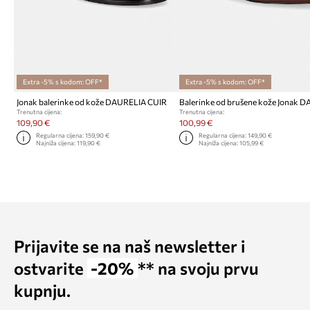
Extra -5% s kodom: OFF*
Extra -5% s kodom: OFF*
Jonak balerinke od kože DAURELIA CUIR
Trenutna cijena:
Trenutna cijena:
109,90 €
100,99 €
Regularna cijena:
159,90 €
Regularna cijena:
149,90 €
Najniža cijena:
119,90 €
Najniža cijena:
105,99 €
Prijavite se na naš newsletter i
ostvarite
-20%
** na svoju prvu
kupnju.