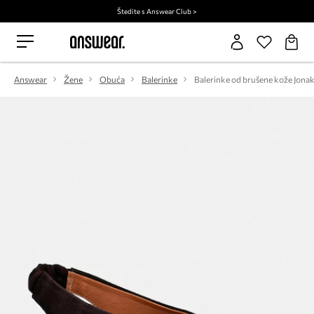
Štedite s Answear Club >
Answear
Žene
Obuća
Balerinke