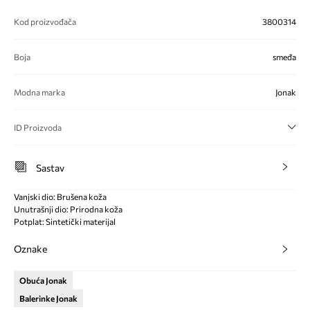
Kod proizvođača
3800314
Boja
smeđa
Modna marka
Jonak
ID Proizvoda
Sastav
Vanjski dio: Brušena koža
Unutrašnji dio: Prirodna koža
Potplat: Sintetički materijal
Oznake
Obuća Jonak
Balerinke Jonak