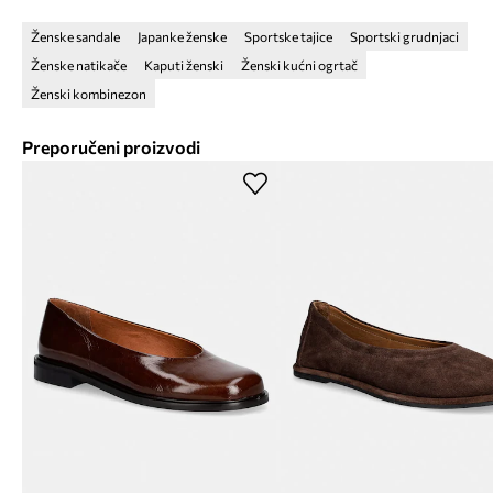
Ženske sandale
Japanke ženske
Sportske tajice
Sportski grudnjaci
Ženske natikače
Kaputi ženski
Ženski kućni ogrtač
Ženski kombinezon
Preporučeni proizvodi