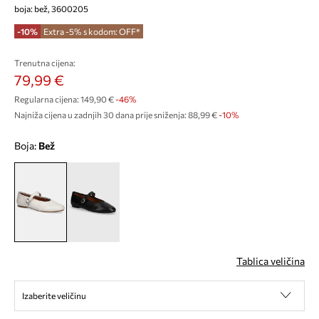
boja: bež, 3600205
-10%
Extra -5% s kodom: OFF*
Trenutna cijena:
79,99 €
Regularna cijena:
149,90 €
-46%
Najniža cijena u zadnjih 30 dana prije sniženja:
88,99 €
 -10%
Boja:
bež
Tablica veličina
Izaberite veličinu