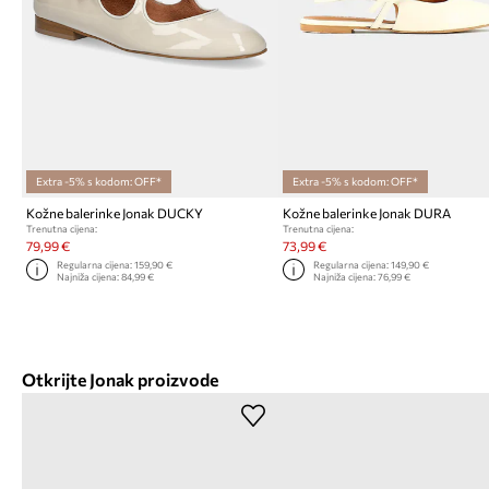
Extra -5% s kodom: OFF*
Extra -5% s kodom: OFF*
Kožne balerinke Jonak DUCKY
Kožne balerinke Jonak DURA
Trenutna cijena:
Trenutna cijena:
79,99 €
73,99 €
Regularna cijena:
159,90 €
Regularna cijena:
149,90 €
Najniža cijena:
84,99 €
Najniža cijena:
76,99 €
Otkrijte Jonak proizvode