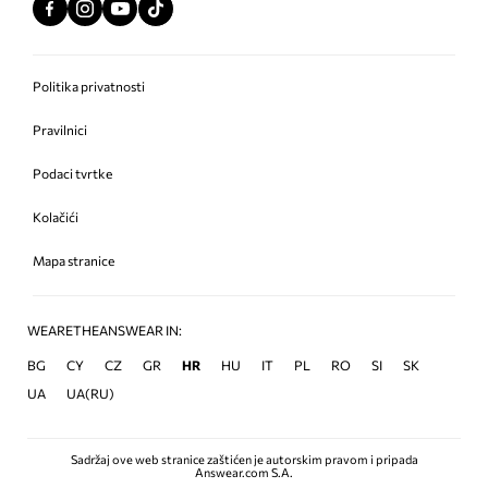
Politika privatnosti
Pravilnici
Podaci tvrtke
Kolačići
Mapa stranice
WEARETHEANSWEAR IN:
BG
CY
CZ
GR
HR
HU
IT
PL
RO
SI
SK
UA
UA(RU)
Sadržaj ove web stranice zaštićen je autorskim pravom i pripada
Answear.com S.A.