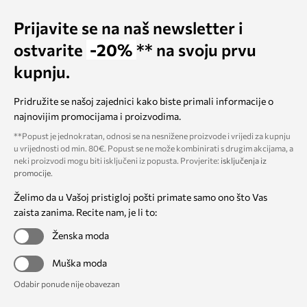
Prijavite se na naš newsletter i
ostvarite
-20%
** na svoju prvu
kupnju.
Pridružite se našoj zajednici kako biste primali informacije o
najnovijim promocijama i proizvodima.
**Popust je jednokratan, odnosi se na nesnižene proizvode i vrijedi za kupnju
u vrijednosti od min. 80€. Popust se ne može kombinirati s drugim akcijama, a
neki proizvodi mogu biti isključeni iz popusta. Provjerite:
isključenja iz
promocije
.
Želimo da u Vašoj pristigloj pošti primate samo ono što Vas
zaista zanima. Recite nam, je li to:
Ženska moda
Muška moda
Odabir ponude nije obavezan