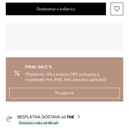
Dodavanje u košaricu
FINAL SALE %
*Dodatnih -5% s kodom: OFF za kupnju u
vrijednosti min. 89€. Veći popust u aplikaciji!
Provjerite
BESPLATNA DOSTAVA od
70€
Dostava u roku od 48 sati