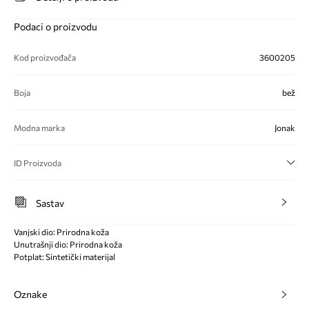
Podaci o proizvodu
Kod proizvođača
3600205
Boja
bež
Modna marka
Jonak
ID Proizvoda
Sastav
Vanjski dio: Prirodna koža
Unutrašnji dio: Prirodna koža
Potplat: Sintetički materijal
Oznake