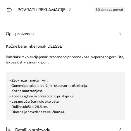
POVRATI I REKLAMACIJE
30 dana za povrat
Opis proizvoda
Kožne balerinke Jonak DEESSE
Balerinke iz kolekcije Jonak izrađene od prirodne kože. Neporozno gornjište,
lako se čisti vlažnom krpom.
- Zaokružen, mekani vrh.
- Gumeni potplat je izdržljiv i otporan na oštećenja.
- Kožna unutrašnjost.
- Kopča s iglom za prilagođeno pristajanje.
- Lagano učvršćeni dio oko pete.
- Duljina uloška: 26,5 cm.
- Dimenzije navedene za veličinu: 41.
Detalji o proizvodu