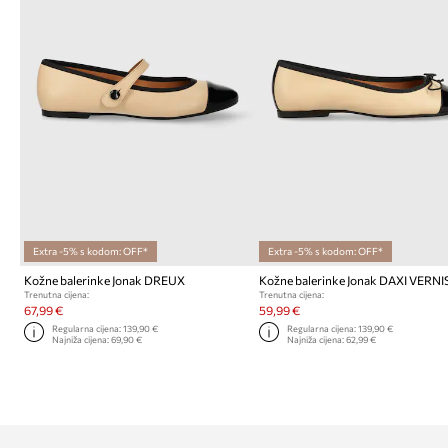
Extra -5% s kodom: OFF*
Extra -5% s kodom: OFF*
Kožne balerinke Jonak DREUX
Kožne balerinke Jonak DAXI VERNI
Trenutna cijena:
Trenutna cijena:
67,99 €
59,99 €
Regularna cijena:
139,90 €
Regularna cijena:
139,90 €
Najniža cijena:
69,90 €
Najniža cijena:
62,99 €