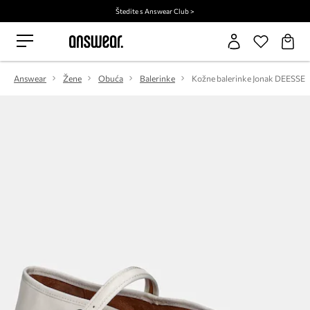
Štedite s Answear Club >
Answear
Žene
Obuća
Balerinke
Kožne balerinke Jonak DEESSE