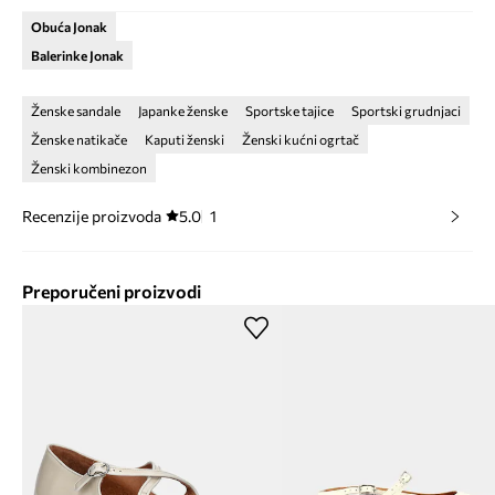
Obuća Jonak
Balerinke Jonak
Ženske sandale
Japanke ženske
Sportske tajice
Sportski grudnjaci
Ženske natikače
Kaputi ženski
Ženski kućni ogrtač
Ženski kombinezon
Recenzije proizvoda
5.0
1
Preporučeni proizvodi