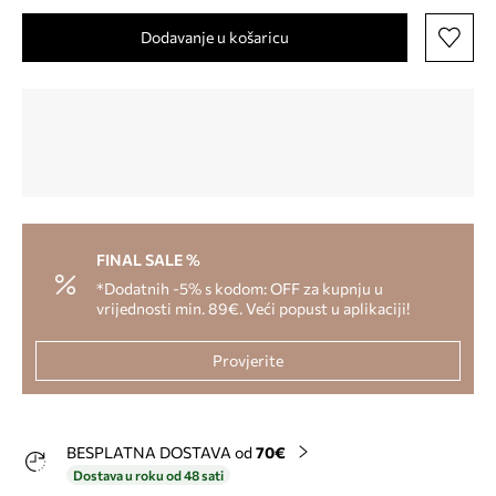
Dodavanje u košaricu
FINAL SALE %
*Dodatnih -5% s kodom: OFF za kupnju u
vrijednosti min. 89€. Veći popust u aplikaciji!
Provjerite
BESPLATNA DOSTAVA od
70€
Dostava u roku od 48 sati