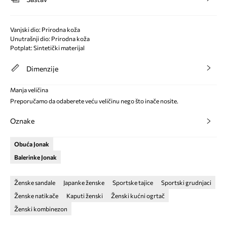
Vanjski dio: Prirodna koža
Unutrašnji dio: Prirodna koža
Potplat: Sintetički materijal
Dimenzije
Manja veličina
Preporučamo da odaberete veću veličinu nego što inače nosite.
Oznake
Obuća Jonak
Balerinke Jonak
Ženske sandale
Japanke ženske
Sportske tajice
Sportski grudnjaci
Ženske natikače
Kaputi ženski
Ženski kućni ogrtač
Ženski kombinezon