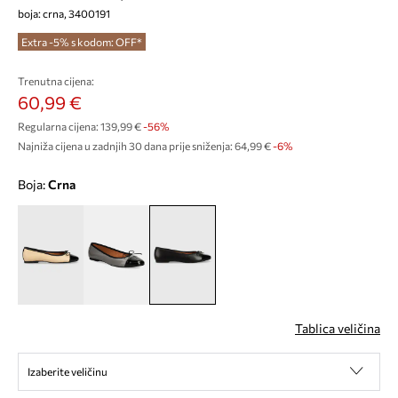
boja: crna, 3400191
Extra -5% s kodom: OFF*
Trenutna cijena:
60,99 €
Regularna cijena:
139,99 €
-56%
Najniža cijena u zadnjih 30 dana prije sniženja:
64,99 €
 -6%
Boja:
crna
Tablica veličina
Izaberite veličinu