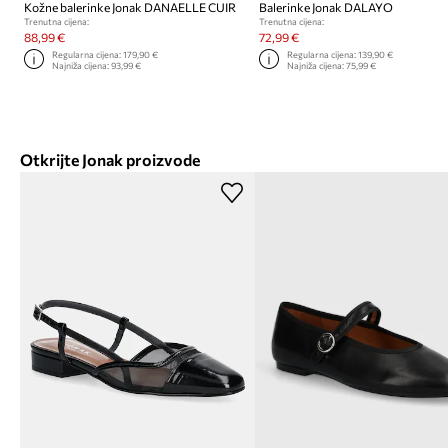
Kožne balerinke Jonak DANAELLE CUIR
Balerinke Jonak DALAYO
Trenutna cijena:
Trenutna cijena:
88,99 €
72,99 €
Regularna cijena:
179,90 €
Regularna cijena:
139,90 €
Najniža cijena:
93,99 €
Najniža cijena:
75,99 €
Otkrijte Jonak proizvode