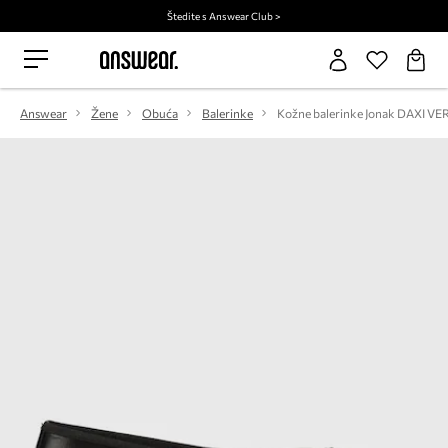
Štedite s Answear Club >
Answear
Žene
Obuća
Balerinke