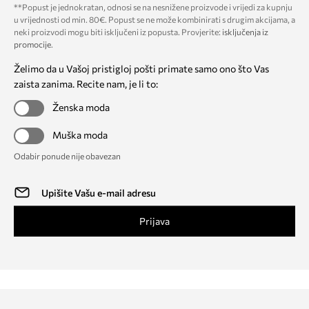
**Popust je jednokratan, odnosi se na nesnižene proizvode i vrijedi za kupnju
u vrijednosti od min. 80€. Popust se ne može kombinirati s drugim akcijama, a
neki proizvodi mogu biti isključeni iz popusta. Provjerite:
isključenja iz
promocije
.
Želimo da u Vašoj pristigloj pošti primate samo ono što Vas
zaista zanima. Recite nam, je li to:
Ženska moda
Muška moda
Odabir ponude nije obavezan
Prijava