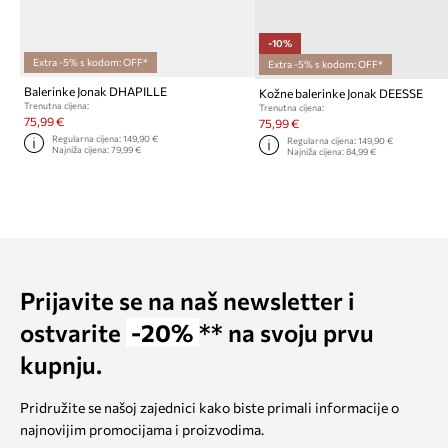
-10%
Extra -5% s kodom: OFF*
Extra -5% s kodom: OFF*
Balerinke Jonak DHAPILLE
Kožne balerinke Jonak DEESSE
Trenutna cijena:
Trenutna cijena:
75,99 €
75,99 €
Regularna cijena:
149,90 €
Regularna cijena:
149,90 €
Najniža cijena:
79,99 €
Najniža cijena:
84,99 €
Prijavite se na naš newsletter i
ostvarite
-20%
** na svoju prvu
kupnju.
Pridružite se našoj zajednici kako biste primali informacije o
najnovijim promocijama i proizvodima.