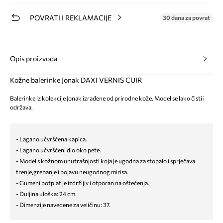
POVRATI I REKLAMACIJE
30 dana za povrat
Opis proizvoda
Kožne balerinke Jonak DAXI VERNIS CUIR
Balerinke iz kolekcije Jonak izrađene od prirodne kože. Model se lako čisti i
održava.
- Lagano učvršćena kapica.
- Lagano učvršćeni dio oko pete.
- Model s kožnom unutrašnjosti koja je ugodna za stopalo i sprječava
trenje,grebanje i pojavu neugodnog mirisa.
- Gumeni potplat je izdržljiv i otporan na oštećenja.
- Duljina uloška: 24 cm.
- Dimenzije navedene za veličinu: 37.