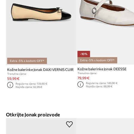
-10%
Extra -5% s kodom: OFF*
Extra -5% s kodom: OFF*
Kožne balerinke Jonak DEESSE
Kožne balerinke Jonak DAXI VERNIS CUIR
Trenutna cijena:
Trenutna cijena:
79,99 €
59,99 €
Regularna cijena:
149,90 €
Regularna cijena:
139,90 €
Najniža cijena:
88,99 €
Najniža cijena:
62,99 €
Otkrijte Jonak proizvode