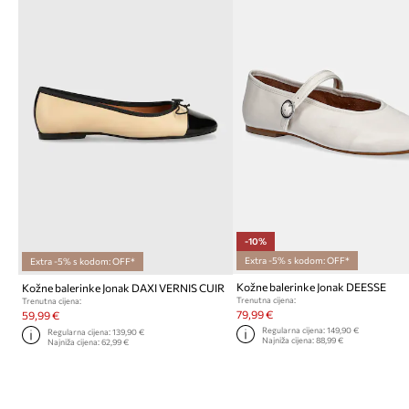
-10%
Extra -5% s kodom: OFF*
Extra -5% s kodom: OFF*
Kožne balerinke Jonak DEESSE
Kožne balerinke Jonak DAXI VERNIS CUIR
Trenutna cijena:
Trenutna cijena:
79,99 €
59,99 €
Regularna cijena:
149,90 €
Regularna cijena:
139,90 €
Najniža cijena:
88,99 €
Najniža cijena:
62,99 €