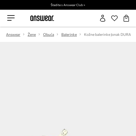
Štedite s Answear Club >
Answear
Žene
Obuća
Balerinke
Kožne balerinke Jonak DURA