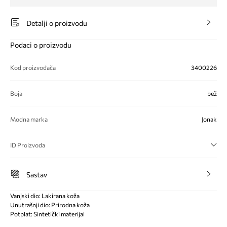
Detalji o proizvodu
Podaci o proizvodu
Kod proizvođača
3400226
Boja
bež
Modna marka
Jonak
ID Proizvoda
Sastav
Vanjski dio: Lakirana koža
Unutrašnji dio: Prirodna koža
Potplat: Sintetički materijal