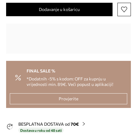
Dodavanje u košaricu
FINAL SALE %
*Dodatnih -5% s kodom: OFF za kupnju u
vrijednosti min. 89€. Veći popust u aplikaciji!
Provjerite
BESPLATNA DOSTAVA od
70€
Dostava u roku od 48 sati