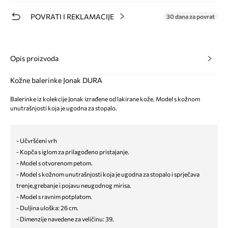
POVRATI I REKLAMACIJE
30 dana za povrat
Opis proizvoda
Kožne balerinke Jonak DURA
Balerinke iz kolekcije Jonak izrađene od lakirane kože. Model s kožnom
unutrašnjosti koja je ugodna za stopalo.
- Učvršćeni vrh
- Kopča s iglom za prilagođeno pristajanje.
- Model s otvorenom petom.
- Model s kožnom unutrašnjosti koja je ugodna za stopalo i sprječava
trenje,grebanje i pojavu neugodnog mirisa.
- Model s ravnim potplatom.
- Duljina uloška: 26 cm.
- Dimenzije navedene za veličinu: 39.