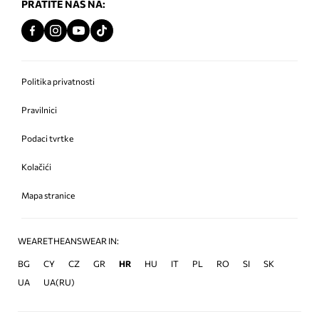
PRATITE NAS NA:
Politika privatnosti
Pravilnici
Podaci tvrtke
Kolačići
Mapa stranice
WEARETHEANSWEAR IN:
BG
CY
CZ
GR
HR
HU
IT
PL
RO
SI
SK
UA
UA(RU)