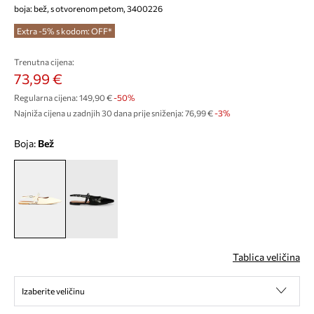
boja: bež, s otvorenom petom, 3400226
Extra -5% s kodom: OFF*
Trenutna cijena:
73,99 €
Regularna cijena:
149,90 €
-50%
Najniža cijena u zadnjih 30 dana prije sniženja:
76,99 €
 -3%
Boja:
bež
Tablica veličina
Izaberite veličinu