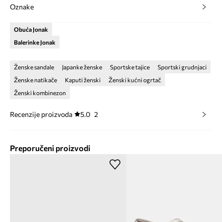
Oznake
Obuća Jonak
Balerinke Jonak
Ženske sandale
Japanke ženske
Sportske tajice
Sportski grudnjaci
Ženske natikače
Kaputi ženski
Ženski kućni ogrtač
Ženski kombinezon
Recenzije proizvoda
5.0
2
Preporučeni proizvodi