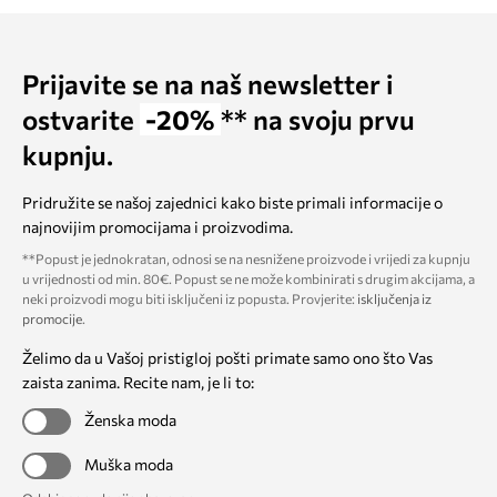
Prijavite se na naš newsletter i
ostvarite
-20%
** na svoju prvu
kupnju.
Pridružite se našoj zajednici kako biste primali informacije o
najnovijim promocijama i proizvodima.
**Popust je jednokratan, odnosi se na nesnižene proizvode i vrijedi za kupnju
u vrijednosti od min. 80€. Popust se ne može kombinirati s drugim akcijama, a
neki proizvodi mogu biti isključeni iz popusta. Provjerite:
isključenja iz
promocije
.
Želimo da u Vašoj pristigloj pošti primate samo ono što Vas
zaista zanima. Recite nam, je li to:
Ženska moda
Muška moda