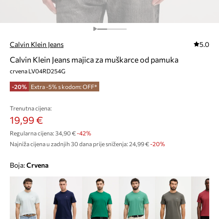
Calvin Klein Jeans
5.0
Calvin Klein Jeans majica za muškarce od pamuka
crvena LV04RD254G
-20%
Extra -5% s kodom: OFF*
Trenutna cijena:
19,99 €
Regularna cijena:
34,90 €
-42%
Najniža cijena u zadnjih 30 dana prije sniženja:
24,99 €
 -20%
Boja:
crvena