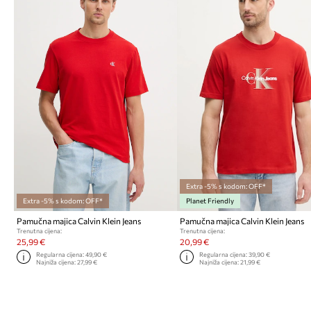
Extra -5% s kodom: OFF*
Extra -5% s kodom: OFF*
Planet Friendly
Pamučna majica Calvin Klein Jeans
Pamučna majica Calvin Klein Jeans
Trenutna cijena:
Trenutna cijena:
25,99 €
20,99 €
Regularna cijena:
49,90 €
Regularna cijena:
39,90 €
Najniža cijena:
27,99 €
Najniža cijena:
21,99 €