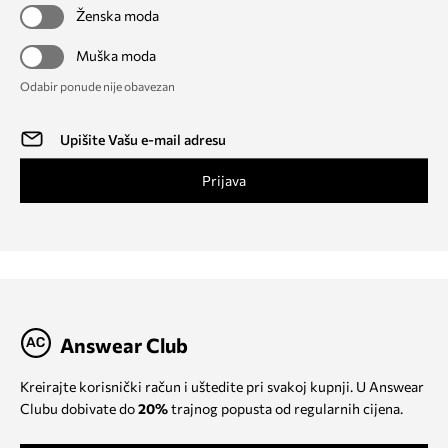
Ženska moda
Muška moda
Odabir ponude nije obavezan
Prijava
Answear Club
Kreirajte korisnički račun i uštedite pri svakoj kupnji. U Answear
Clubu dobivate do
20%
trajnog popusta od regularnih cijena.