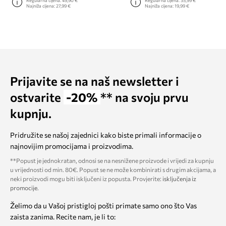
Regularna cijena:
49,90 €
Regularna cijena:
35,99 €
Najniža cijena:
27,99 €
Najniža cijena:
19,99 €
Prijavite se na naš newsletter i
ostvarite
-20%
** na svoju prvu
kupnju.
Pridružite se našoj zajednici kako biste primali informacije o
najnovijim promocijama i proizvodima.
**Popust je jednokratan, odnosi se na nesnižene proizvode i vrijedi za kupnju
u vrijednosti od min. 80€. Popust se ne može kombinirati s drugim akcijama, a
neki proizvodi mogu biti isključeni iz popusta. Provjerite:
isključenja iz
promocije
.
Želimo da u Vašoj pristigloj pošti primate samo ono što Vas
zaista zanima. Recite nam, je li to: