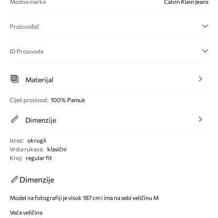
Modna marka
Calvin Klein Jeans
Proizvođač
ID Proizvoda
Materijal
Cijeli proizvod
:
100% Pamuk
Dimenzije
Izrez
:
okrugli
Vrsta rukava
:
klasični
Kroj
:
regular fit
Dimenzije
Model na fotografiji je visok 187 cm i ima na sebi veličinu M
Veća veličina