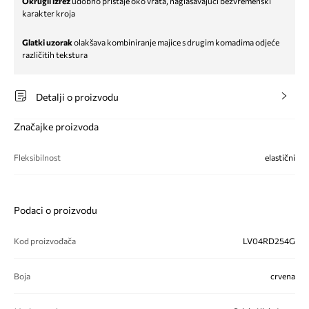
Okrugli izrez
udobno pristaje oko vrata, naglašavajući bezvremenski
karakter kroja
Glatki uzorak
olakšava kombiniranje majice s drugim komadima odjeće
različitih tekstura
Detalji o proizvodu
Značajke proizvoda
Fleksibilnost
elastični
Podaci o proizvodu
Kod proizvođača
LV04RD254G
Boja
crvena