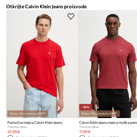
Otkrijte Calvin Klein Jeans proizvode
-10%
Extra -5% s kodom: OFF*
Extra -5% s kodom: OFF*
Pamučna majica Calvin Klein Jeans
Calvin Klein Jeans majica muška pa
Trenutna cijena:
Trenutna cijena:
25,99 €
17,99 €