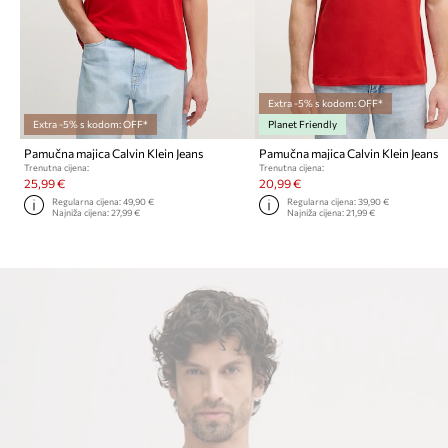
Extra -5% s kodom: OFF*
Extra -5% s kodom: OFF*
Planet Friendly
Pamučna majica Calvin Klein Jeans
Pamučna majica Calvin Klein Jeans
Trenutna cijena:
Trenutna cijena:
25,99 €
20,99 €
Regularna cijena:
49,90 €
Regularna cijena:
39,90 €
Najniža cijena:
27,99 €
Najniža cijena:
21,99 €