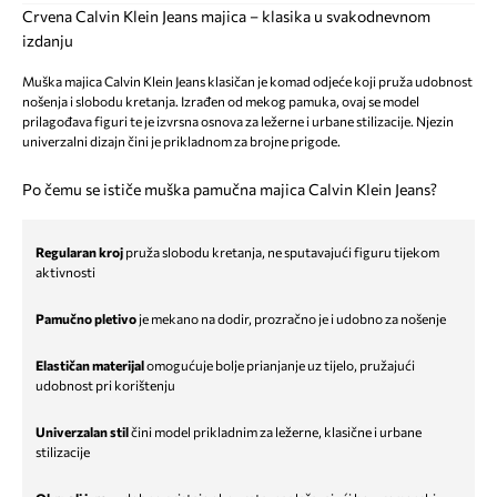
Crvena Calvin Klein Jeans majica – klasika u svakodnevnom
izdanju
Muška majica Calvin Klein Jeans klasičan je komad odjeće koji pruža udobnost
nošenja i slobodu kretanja. Izrađen od mekog pamuka, ovaj se model
prilagođava figuri te je izvrsna osnova za ležerne i urbane stilizacije. Njezin
univerzalni dizajn čini je prikladnom za brojne prigode.
Po čemu se ističe muška pamučna majica Calvin Klein Jeans?
Regularan kroj
pruža slobodu kretanja, ne sputavajući figuru tijekom
aktivnosti
Pamučno pletivo
je mekano na dodir, prozračno je i udobno za nošenje
Elastičan materijal
omogućuje bolje prianjanje uz tijelo, pružajući
udobnost pri korištenju
Univerzalan stil
čini model prikladnim za ležerne, klasične i urbane
stilizacije