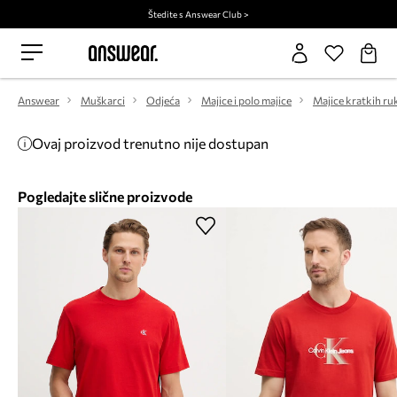
Štedite s Answear Club >
Answear
Muškarci
Odjeća
Majice i polo majice
Majice kratkih ru
Ovaj proizvod trenutno nije dostupan
Pogledajte slične proizvode