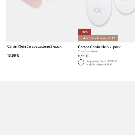
-10%
Extra -5% s kodom: OFF*
Calvin Klein čarape za žene 3-pack
Čarape Calvin Klein 2-pack
Trenutna cijena:
13,99 €
8,99 €
Regularna cijena:
13,90 €
Najniža cijena:
9,99 €