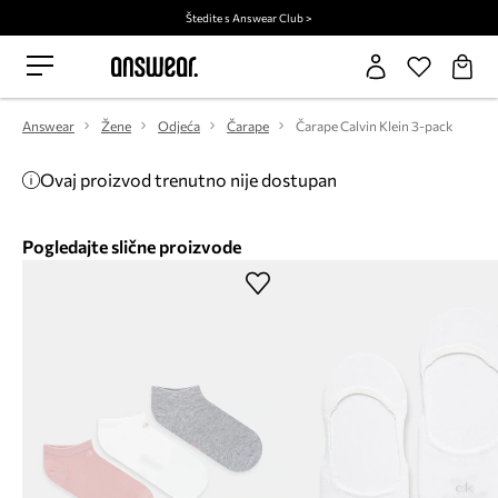
Štedite s Answear Club >
Answear
Žene
Odjeća
Čarape
Čarape Calvin Klein 3-pack
Ovaj proizvod trenutno nije dostupan
Pogledajte slične proizvode