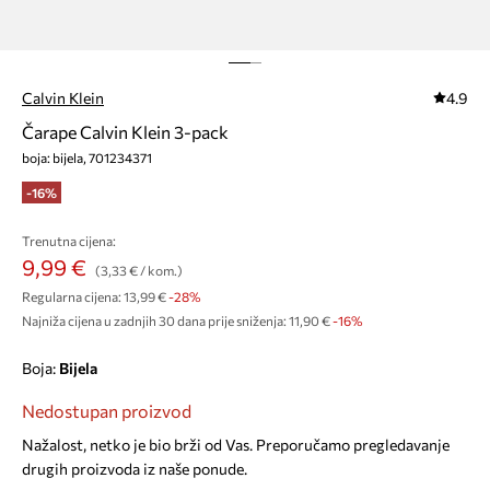
Calvin Klein
4.9
Čarape Calvin Klein 3-pack
boja: bijela, 701234371
-16%
Trenutna cijena:
9,99 €
(3,33 € / kom.)
Regularna cijena:
13,99 €
-28%
Najniža cijena u zadnjih 30 dana prije sniženja:
11,90 €
 -16%
Boja:
bijela
Nedostupan proizvod
Nažalost, netko je bio brži od Vas. Preporučamo pregledavanje
drugih proizvoda iz naše ponude.