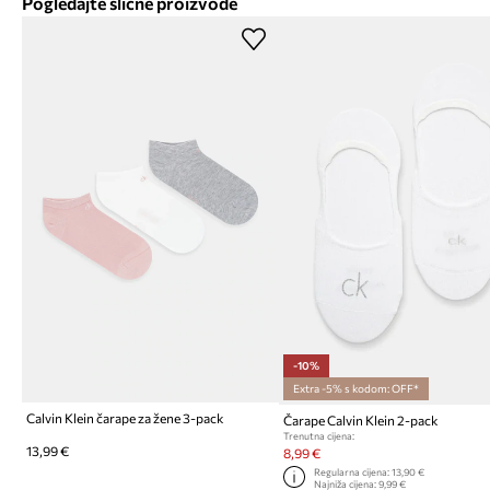
Pogledajte slične proizvode
-10%
Extra -5% s kodom: OFF*
Calvin Klein čarape za žene 3-pack
Čarape Calvin Klein 2-pack
Trenutna cijena:
13,99 €
8,99 €
Regularna cijena:
13,90 €
Najniža cijena:
9,99 €