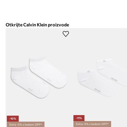
Otkrijte Calvin Klein proizvode
-11%
-10%
Extra -5% s kodom: OFF*
Extra -5% s kodom: OFF*