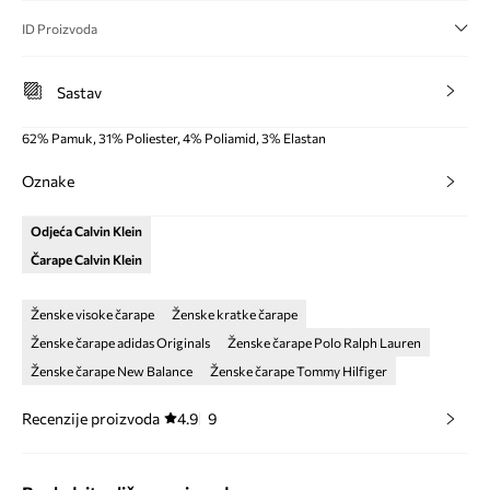
ID Proizvoda
Sastav
62% Pamuk, 31% Poliester, 4% Poliamid, 3% Elastan
Oznake
Odjeća Calvin Klein
Čarape Calvin Klein
Ženske visoke čarape
Ženske kratke čarape
Ženske čarape adidas Originals
Ženske čarape Polo Ralph Lauren
Ženske čarape New Balance
Ženske čarape Tommy Hilfiger
Recenzije proizvoda
4.9
9