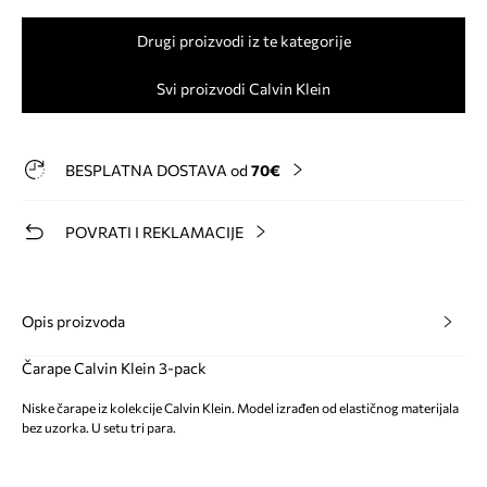
Drugi proizvodi iz te kategorije
Svi proizvodi Calvin Klein
BESPLATNA DOSTAVA od
70€
POVRATI I REKLAMACIJE
Opis proizvoda
Čarape Calvin Klein 3-pack
Niske čarape iz kolekcije Calvin Klein. Model izrađen od elastičnog materijala
bez uzorka. U setu tri para.