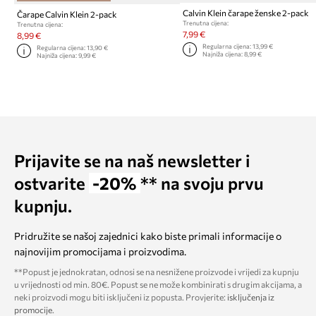
Calvin Klein čarape ženske 2-pack
Čarape Calvin Klein 2-pack
Trenutna cijena:
Trenutna cijena:
7,99 €
8,99 €
Regularna cijena:
13,99 €
Regularna cijena:
13,90 €
Najniža cijena:
8,99 €
Najniža cijena:
9,99 €
Prijavite se na naš newsletter i
ostvarite
-20%
** na svoju prvu
kupnju.
Pridružite se našoj zajednici kako biste primali informacije o
najnovijim promocijama i proizvodima.
**Popust je jednokratan, odnosi se na nesnižene proizvode i vrijedi za kupnju
u vrijednosti od min. 80€. Popust se ne može kombinirati s drugim akcijama, a
neki proizvodi mogu biti isključeni iz popusta. Provjerite:
isključenja iz
promocije
.