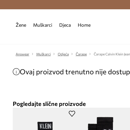
Premium Fashion Benefits >
Besplatna d
Žene
Muškarci
Djeca
Home
Answear
Muškarci
Odjeća
Čarape
Čarape Calvin Klein Jea
Ovaj proizvod trenutno nije dostu
Pogledajte slične proizvode