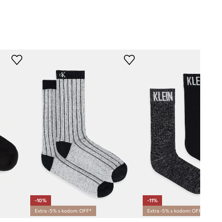
-10%
-11%
Extra -5% s kodom: OFF*
Extra -5% s kodom: OFF*