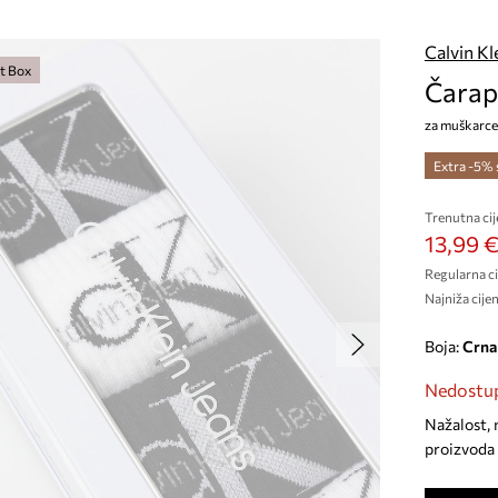
Calvin Kl
t Box
Čarap
za muškarce
Extra -5%
Trenutna cij
13,99 
Regularna ci
Najniža cijen
Boja:
crna
Nedostup
Nažalost, 
proizvoda 