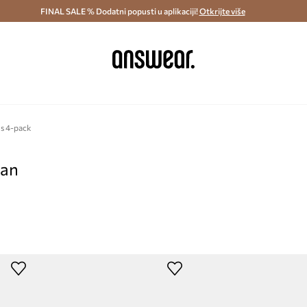
ostava i povrat (od 70€) >
FINAL SALE % Dodatni popusti u aplikaciji!
Dostava u roku 48 sati >
Otkrijte više
Štedite s 
ns 4-pack
pan