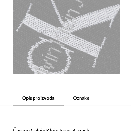
Opis proizvoda
Oznake
Čarape Calvin Klein Jeans 4-pack