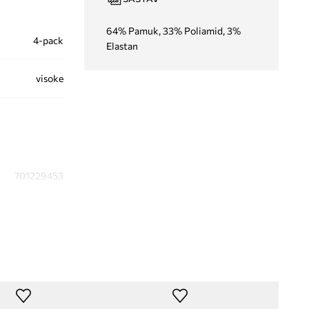
64% Pamuk, 33% Poliamid, 3%
4-pack
Elastan
visoke
701229453
crna
lvin Klein Jeans