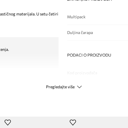
astičnog materijala. U setu četiri
Multipack
Duljina čarapa
enja.
PODACI O PROIZVODU
Kod proizvođača
Pregledajte više
Boja
Modna marka
Ca
Proizvođač