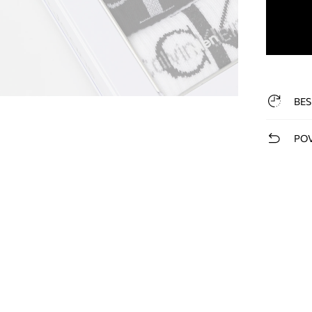
BES
POV