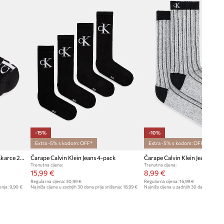
-15%
-10%
Extra -5% s kodom: OFF*
Extra -5% s kodom: OFF*
Calvin Klein Jeans čarape za muškarce 2-pack
Čarape Calvin Klein Jeans 4-pack
Čarape Calvin Klein Jeans
Trenutna cijena:
Trenutna cijena:
15,99 €
8,99 €
Regularna cijena:
30,99 €
Regularna cijena:
16,99 €
enja:
9,90 €
Najniža cijena u zadnjih 30 dana prije sniženja:
18,99 €
Najniža cijena u zadnjih 30 dana prije sn