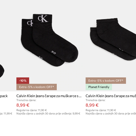
ID Proizvoda
-10%
Extra -5% s kodom: OFF*
Extra -5% s kodom: OFF*
Planet Friendly
-pack
Calvin Klein Jeans čarape za muškarce s pamukom 2-pack
Trenutna cijena:
Trenutna cijena:
8,99 €
8,99 €
Regularna cijena:
11,90 €
Regularna cijena:
11,90 €
ja:
11,99 €
Najniža cijena u zadnjih 30 dana prije sniženja:
9,99 €
Najniža cijena u zadnjih 30 dana prije sniž