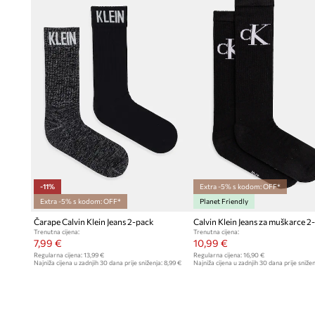
-11%
Extra -5% s kodom: OFF*
Extra -5% s kodom: OFF*
Planet Friendly
Čarape Calvin Klein Jeans 2-pack
Calvin Klein Jeans za muškarce 2
Trenutna cijena:
Trenutna cijena:
7,99 €
10,99 €
Regularna cijena:
13,99 €
Regularna cijena:
16,90 €
Najniža cijena u zadnjih 30 dana prije sniženja:
8,99 €
Najniža cijena u zadnjih 30 dana prije snižen