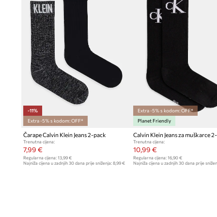
-11%
Extra -5% s kodom: OFF*
Extra -5% s kodom: OFF*
Planet Friendly
Čarape Calvin Klein Jeans 2-pack
Calvin Klein Jeans za muškarce 2
Trenutna cijena:
Trenutna cijena:
7,99 €
10,99 €
Regularna cijena:
13,99 €
Regularna cijena:
16,90 €
Najniža cijena u zadnjih 30 dana prije sniženja:
8,99 €
Najniža cijena u zadnjih 30 dana prije snižen