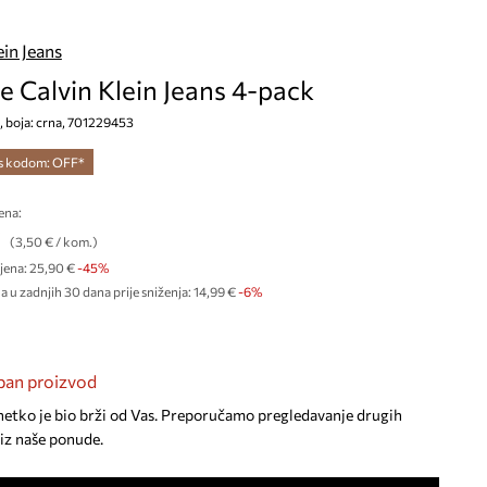
ein Jeans
e Calvin Klein Jeans 4-pack
, boja: crna, 701229453
 s kodom: OFF*
ena:
€
(3,50 € / kom.)
jena:
25,90 €
-45%
a u zadnjih 30 dana prije sniženja:
14,99 €
 -6%
an proizvod
netko je bio brži od Vas. Preporučamo pregledavanje drugih
iz naše ponude.