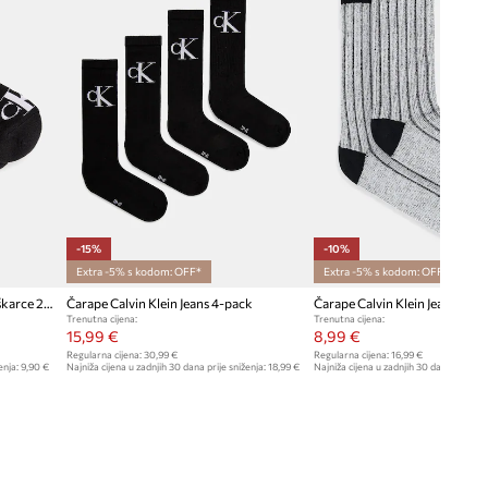
-15%
-10%
Extra -5% s kodom: OFF*
Extra -5% s kodom: OFF*
Calvin Klein Jeans čarape za muškarce 2-pack
Čarape Calvin Klein Jeans 4-pack
Čarape Calvin Klein Jeans
Trenutna cijena:
Trenutna cijena:
15,99 €
8,99 €
Regularna cijena:
30,99 €
Regularna cijena:
16,99 €
enja:
9,90 €
Najniža cijena u zadnjih 30 dana prije sniženja:
18,99 €
Najniža cijena u zadnjih 30 dana prije sn