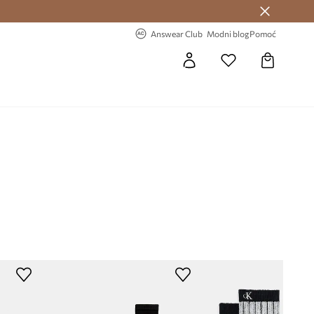
Answear Club >
-20% na prvu narudžbu >
Answear Club
Modni blog
Pomoć