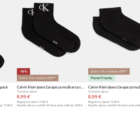
-10%
Extra -5% s kodom: OFF*
Extra -5% s kodom: OFF*
Planet Friendly
-pack
Calvin Klein Jeans čarape za muškarce s pamukom 2-pack
Trenutna cijena:
Trenutna cijena:
8,99 €
8,99 €
Regularna cijena:
11,90 €
Regularna cijena:
11,90 €
ja:
11,99 €
Najniža cijena u zadnjih 30 dana prije sniženja:
9,99 €
Najniža cijena u zadnjih 30 dana prije sniž