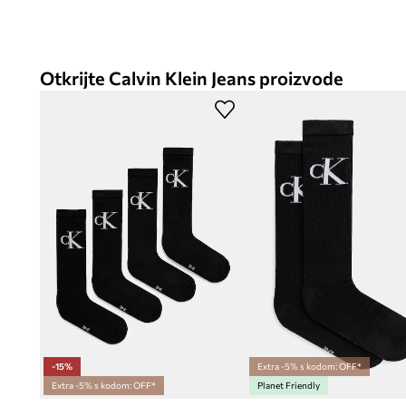
Otkrijte Calvin Klein Jeans proizvode
-15%
Extra -5% s kodom: OFF*
Extra -5% s kodom: OFF*
Planet Friendly