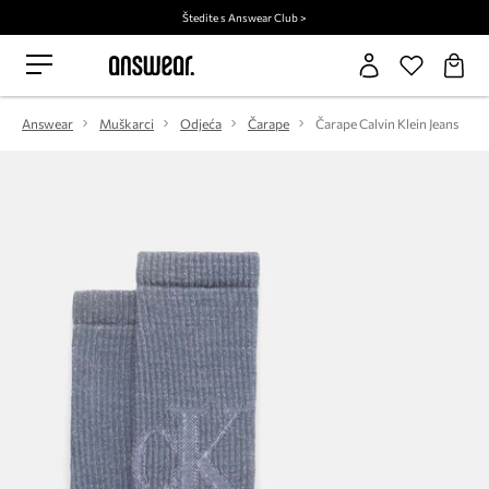
Štedite s Answear Club >
Answear
Muškarci
Odjeća
Čarape
Čarape Calvin Klein Jeans