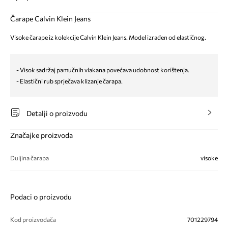
Čarape Calvin Klein Jeans
Visoke čarape iz kolekcije Calvin Klein Jeans. Model izrađen od elastičnog.
- Visok sadržaj pamučnih vlakana povećava udobnost korištenja.
- Elastični rub sprječava klizanje čarapa.
Detalji o proizvodu
Značajke proizvoda
Duljina čarapa
visoke
Podaci o proizvodu
Kod proizvođača
701229794