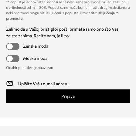
**Popust je jednokratan, odnosi se na nesnižene proizvode i vrijedi za kupnju
u vrijednosti od min. 80€. Popust se ne može kombinirati s drugim akcijama, a
neki proizvodi mogu biti isključeni iz popusta. Provjerite:
isključenja iz
promocije
.
Želimo da u Vašoj pristigloj pošti primate samo ono što Vas
zaista zanima. Recite nam, je li to:
Ženska moda
Muška moda
Odabir ponude nije obavezan
Prijava