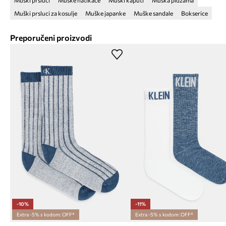
Muški prsluci
Muške natikače
Muški kaputi
Muška pidžama
Muški prsluci za kosulje
Muške japanke
Muške sandale
Bokserice
Preporučeni proizvodi
-10%
-11%
Extra -5% s kodom: OFF*
Extra -5% s kodom: OFF*