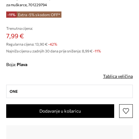
za muškarce, 701229794
-11%
Extra -5% s kodom: OFF*
Trenutna cijena:
7,99 €
Regularna cijena:
13,90 €
-42%
Najniža cijena u zadnjih 30 dana prije sniženja:
8,99 €
 -11%
Boja:
plava
Tablica veličina
ONE
Dodavanje u košaricu