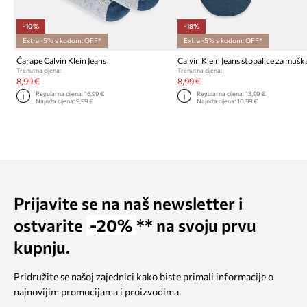
-10%
-18%
Extra -5% s kodom: OFF*
Extra -5% s kodom: OFF*
Čarape Calvin Klein Jeans
Trenutna cijena:
Trenutna cijena:
8,99 €
8,99 €
Regularna cijena:
16,99 €
Regularna cijena:
13,99 €
Najniža cijena:
9,99 €
Najniža cijena:
10,99 €
Prijavite se na naš newsletter i
ostvarite
-20%
** na svoju prvu
kupnju.
Pridružite se našoj zajednici kako biste primali informacije o
najnovijim promocijama i proizvodima.