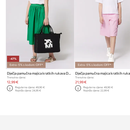
-47%
Extra -5% s kodom: OFF*
Extra -5% s kodom: OFF*
Dječja pamučna majica kratkih rukava Dkny
Trenutna cijena:
Trenutna cijena:
12,99 €
21,99 €
Regularna cijena:
49,90 €
Regularna cijena:
49,90 €
Najniža cijena:
24,95 €
Najniža cijena:
22,99 €