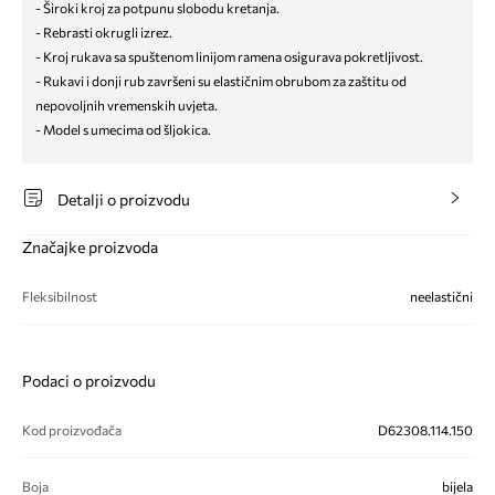
- Široki kroj za potpunu slobodu kretanja.
- Rebrasti okrugli izrez.
- Kroj rukava sa spuštenom linijom ramena osigurava pokretljivost.
- Rukavi i donji rub završeni su elastičnim obrubom za zaštitu od
nepovoljnih vremenskih uvjeta.
- Model s umecima od šljokica.
Detalji o proizvodu
Značajke proizvoda
Fleksibilnost
neelastični
Podaci o proizvodu
Kod proizvođača
D62308.114.150
Boja
bijela