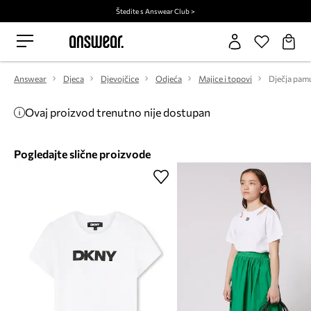
Štedite s Answear Club >
Answear
Djeca
Djevojčice
Odjeća
Majice i topovi
Ovaj proizvod trenutno nije dostupan
Pogledajte slične proizvode