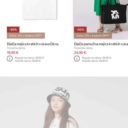
-50%
-50%
Extra -5% s kodom: OFF*
Extra -5% s kodom: OFF*
Dječja majica kratkih rukava Dkny
Trenutna cijena:
Trenutna cijena:
19,90 €
24,90 €
Regularna cijena:
39,90 €
Regularna cijena:
49,90 €
Najniža cijena:
39,90 €
Najniža cijena:
49,90 €