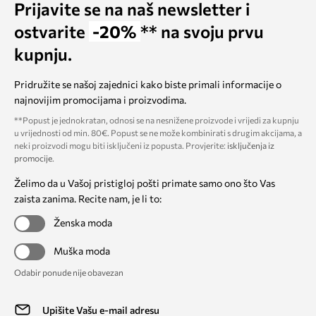
Prijavite se na naš newsletter i
ostvarite
-20%
** na svoju prvu
kupnju.
Pridružite se našoj zajednici kako biste primali informacije o
najnovijim promocijama i proizvodima.
**Popust je jednokratan, odnosi se na nesnižene proizvode i vrijedi za kupnju
u vrijednosti od min. 80€. Popust se ne može kombinirati s drugim akcijama, a
neki proizvodi mogu biti isključeni iz popusta. Provjerite:
isključenja iz
promocije
.
Želimo da u Vašoj pristigloj pošti primate samo ono što Vas
zaista zanima. Recite nam, je li to:
Ženska moda
Muška moda
Odabir ponude nije obavezan