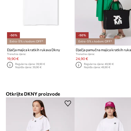
-50%
-50%
Extra -5% s kodom: OFF*
Extra -5% s kodom: OFF*
Dječja majica kratkih rukava Dkny
Trenutna cijena:
Trenutna cijena:
19,90 €
24,90 €
Regularna cijena:
39,90 €
Regularna cijena:
49,90 €
Najniža cijena:
39,90 €
Najniža cijena:
49,90 €
Otkrijte DKNY proizvode