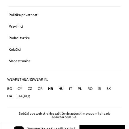
Politika privatnosti
Pravilnici
Podaci tvrtke
Kolačići
Mapa stranice
WEARETHEANSWEAR IN:
BG
CY
CZ
GR
HR
HU
IT
PL
RO
SI
SK
UA
UA(RU)
Sadržaj ove web stranice zaštićen je autorskim pravom i pripada
Answear.com S.A.
Preuzmite našu aplikaciju i