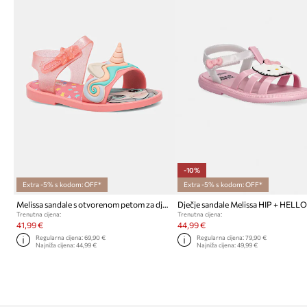
-10%
Extra -5% s kodom: OFF*
Extra -5% s kodom: OFF*
Melissa sandale s otvorenom petom za djecu MAR SANDAL UNI BB
Trenutna cijena:
Trenutna cijena:
41,99 €
44,99 €
Regularna cijena:
69,90 €
Regularna cijena:
79,90 €
Najniža cijena:
44,99 €
Najniža cijena:
49,99 €