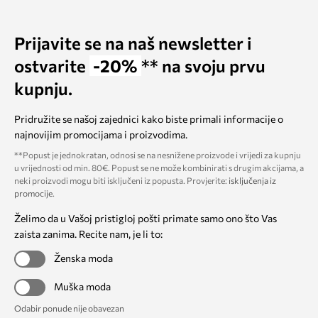
Prijavite se na naš newsletter i
ostvarite
-20%
** na svoju prvu
kupnju.
Pridružite se našoj zajednici kako biste primali informacije o
najnovijim promocijama i proizvodima.
**Popust je jednokratan, odnosi se na nesnižene proizvode i vrijedi za kupnju
u vrijednosti od min. 80€. Popust se ne može kombinirati s drugim akcijama, a
neki proizvodi mogu biti isključeni iz popusta. Provjerite:
isključenja iz
promocije
.
Želimo da u Vašoj pristigloj pošti primate samo ono što Vas
zaista zanima. Recite nam, je li to:
Ženska moda
Muška moda
Odabir ponude nije obavezan