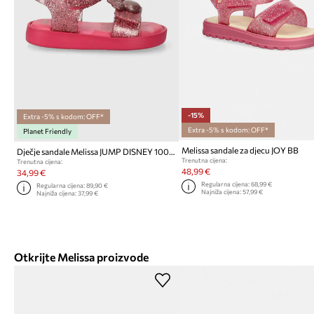
-15%
Extra -5% s kodom: OFF*
Extra -5% s kodom: OFF*
Planet Friendly
Melissa sandale za djecu JOY BB
Dječje sandale Melissa JUMP DISNEY 100 BB
Trenutna cijena:
Trenutna cijena:
48,99 €
34,99 €
Regularna cijena:
68,99 €
Regularna cijena:
89,90 €
Najniža cijena:
57,99 €
Najniža cijena:
37,99 €
Otkrijte Melissa proizvode