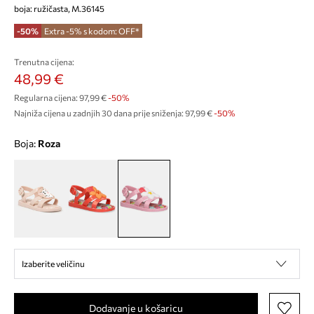
boja: ružičasta, M.36145
-50%
Extra -5% s kodom: OFF*
Trenutna cijena:
48,99 €
Regularna cijena:
97,99 €
-50%
Najniža cijena u zadnjih 30 dana prije sniženja:
97,99 €
 -50%
Boja:
roza
Izaberite veličinu
Dodavanje u košaricu