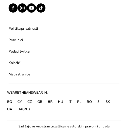
Politika privatnosti
Pravilnici
Podaci tvrtke
Kolačići
Mapa stranice
WEARETHEANSWEAR IN:
BG
CY
CZ
GR
HR
HU
IT
PL
RO
SI
SK
UA
UA(RU)
Sadržaj ove web stranice zaštićen je autorskim pravom i pripada