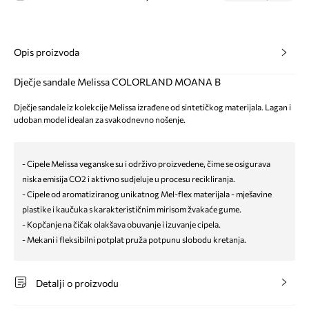
Opis proizvoda
Dječje sandale Melissa COLORLAND MOANA B
Dječje sandale iz kolekcije Melissa izrađene od sintetičkog materijala. Lagan i
udoban model idealan za svakodnevno nošenje.
- Cipele Melissa veganske su i održivo proizvedene, čime se osigurava
niska emisija CO2 i aktivno sudjeluje u procesu recikliranja.
- Cipele od aromatiziranog unikatnog Mel-flex materijala - mješavine
plastike i kaučuka s karakterističnim mirisom žvakaće gume.
- Kopčanje na čičak olakšava obuvanje i izuvanje cipela.
- Mekani i fleksibilni potplat pruža potpunu slobodu kretanja.
Detalji o proizvodu