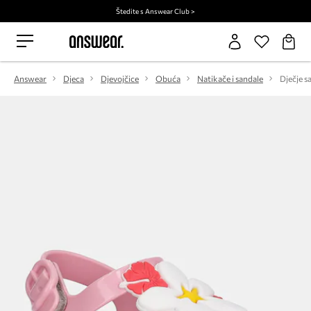
Štedite s Answear Club >
Answear
Djeca
Djevojčice
Obuća
Natikače i sandale