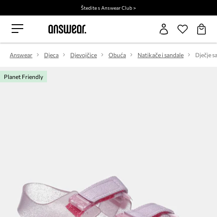
Štedite s Answear Club >
Answear
Djeca
Djevojčice
Obuća
Natikače i sandale
Dječje s
Planet Friendly