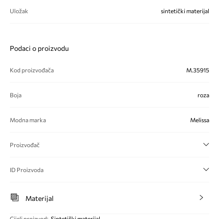
Uložak
sintetički materijal
Podaci o proizvodu
Kod proizvođača
M.35915
Boja
roza
Modna marka
Melissa
Proizvođač
ID Proizvoda
Materijal
Cijeli proizvod
:
Sintetički materijal