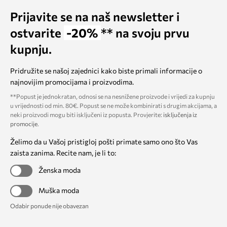
Prijavite se na naš newsletter i
ostvarite
-20%
** na svoju prvu
kupnju.
Pridružite se našoj zajednici kako biste primali informacije o
najnovijim promocijama i proizvodima.
**Popust je jednokratan, odnosi se na nesnižene proizvode i vrijedi za kupnju
u vrijednosti od min. 80€. Popust se ne može kombinirati s drugim akcijama, a
neki proizvodi mogu biti isključeni iz popusta. Provjerite:
isključenja iz
promocije
.
Želimo da u Vašoj pristigloj pošti primate samo ono što Vas
zaista zanima. Recite nam, je li to:
Ženska moda
Muška moda
Odabir ponude nije obavezan