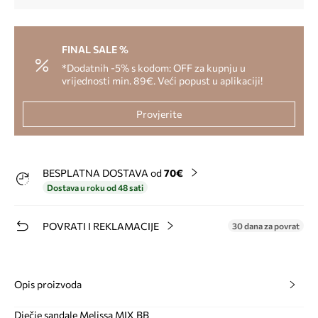
FINAL SALE %
*Dodatnih -5% s kodom: OFF za kupnju u
vrijednosti min. 89€. Veći popust u aplikaciji!
Provjerite
BESPLATNA DOSTAVA od
70€
Dostava u roku od 48 sati
POVRATI I REKLAMACIJE
30 dana za povrat
Opis proizvoda
Dječje sandale Melissa MIX BB