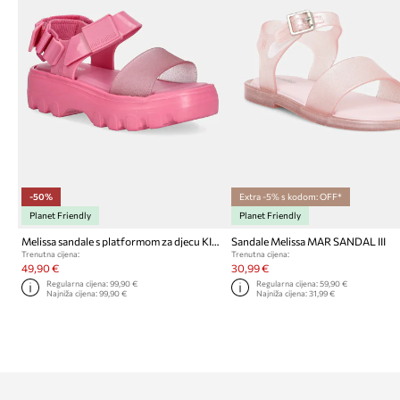
-50%
Extra -5% s kodom: OFF*
Planet Friendly
Planet Friendly
Melissa sandale s platformom za djecu KICK OFF SANDAL
Sandale Melissa MAR SANDAL III
Trenutna cijena:
Trenutna cijena:
49,90 €
30,99 €
Regularna cijena:
99,90 €
Regularna cijena:
59,90 €
Najniža cijena:
99,90 €
Najniža cijena:
31,99 €