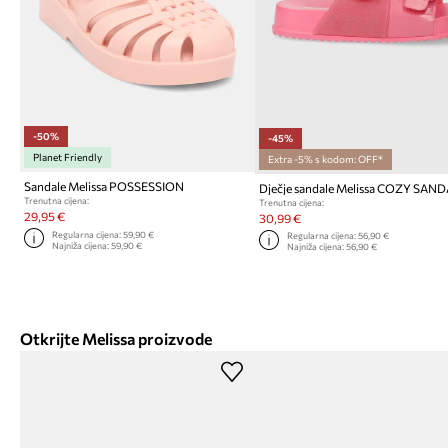
-50%
-45%
Planet Friendly
Extra -5% s kodom: OFF*
Sandale Melissa POSSESSION
Dječje sandale Melissa COZY SAN
Trenutna cijena:
Trenutna cijena:
29,95 €
30,99 €
Regularna cijena:
59,90 €
Regularna cijena:
56,90 €
Najniža cijena:
59,90 €
Najniža cijena:
56,90 €
Otkrijte Melissa proizvode