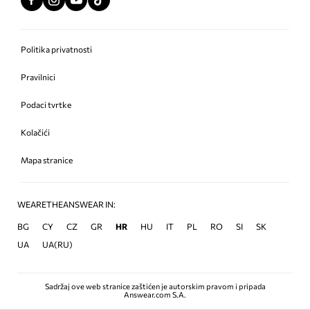
Politika privatnosti
Pravilnici
Podaci tvrtke
Kolačići
Mapa stranice
WEARETHEANSWEAR IN:
BG
CY
CZ
GR
HR
HU
IT
PL
RO
SI
SK
UA
UA(RU)
Sadržaj ove web stranice zaštićen je autorskim pravom i pripada
Answear.com S.A.