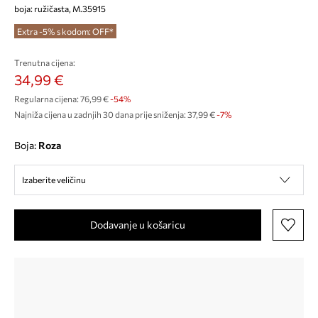
boja: ružičasta, M.35915
Extra -5% s kodom: OFF*
Trenutna cijena:
34,99 €
Regularna cijena:
76,99 €
-54%
Najniža cijena u zadnjih 30 dana prije sniženja:
37,99 €
 -7%
Boja:
roza
Izaberite veličinu
Dodavanje u košaricu