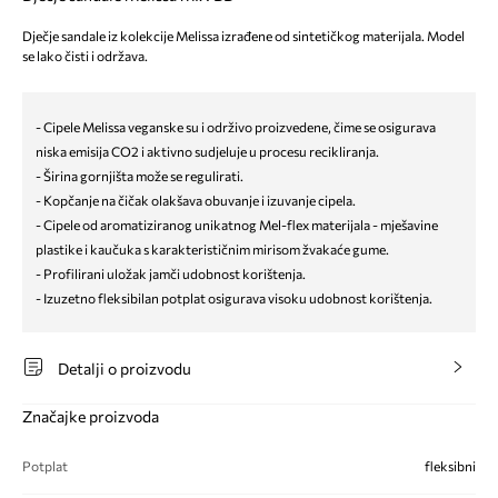
Dječje sandale iz kolekcije Melissa izrađene od sintetičkog materijala. Model
se lako čisti i održava.
- Cipele Melissa veganske su i održivo proizvedene, čime se osigurava
niska emisija CO2 i aktivno sudjeluje u procesu recikliranja.
- Širina gornjišta može se regulirati.
- Kopčanje na čičak olakšava obuvanje i izuvanje cipela.
- Cipele od aromatiziranog unikatnog Mel-flex materijala - mješavine
plastike i kaučuka s karakterističnim mirisom žvakaće gume.
- Profilirani uložak jamči udobnost korištenja.
- Izuzetno fleksibilan potplat osigurava visoku udobnost korištenja.
Detalji o proizvodu
Značajke proizvoda
Potplat
fleksibni