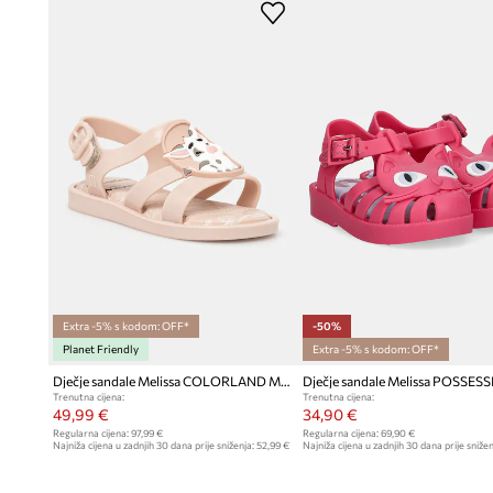
Uložak s otisnutim jednorogom
dodaje šarm
Gornjište s rogom i ušima jednoroga
izdvaja ovaj model od 
Extra -5% s kodom: OFF*
-50%
Planet Friendly
Extra -5% s kodom: OFF*
Dječje sandale Melissa COLORLAND MOANA B
Trenutna cijena:
Trenutna cijena:
49,99 €
34,90 €
Regularna cijena:
97,99 €
Regularna cijena:
69,90 €
Najniža cijena u zadnjih 30 dana prije sniženja:
52,99 €
Najniža cijena u zadnjih 30 dana prije snižen