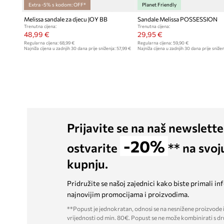
Extra -5% s kodom: OFF*
Planet Friendly
Melissa sandale za djecu JOY BB
Sandale Melissa POSSESSION
Trenutna cijena:
Trenutna cijena:
48,99 €
29,95 €
Regularna cijena:
68,99 €
Regularna cijena:
59,90 €
Najniža cijena u zadnjih 30 dana prije sniženja:
57,99 €
Najniža cijena u zadnjih 30 dana prije snižen
Prijavite se na naš newslette
-20%
ostvarite
** na svoj
kupnju.
Pridružite se našoj zajednici kako biste primali in
najnovijim promocijama i proizvodima.
**Popust je jednokratan, odnosi se na nesnižene proizvode i
vrijednosti od min. 80€. Popust se ne može kombinirati s dr