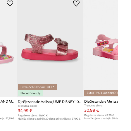
Extra -5% s kodom: OFF*
Extra -5% s kodom: OFF*
Planet Friendly
Dječje sandale Melissa COLORLAND MOANA B
Dječje sandale Melissa COLO
Dječje sandale Melissa JUMP DISNEY 100 BB
Trenutna cijena:
Trenutna cijena:
30,99 €
34,99 €
Regularna cijena:
49,90 €
Regularna cijena:
89,90 €
enja:
97,99 €
Najniža cijena u zadnjih 30 dana prije sn
Najniža cijena u zadnjih 30 dana prije sniženja:
37,99 €