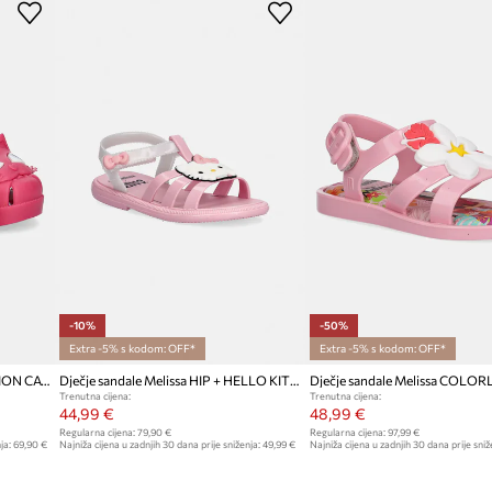
Proizvođač
ID Proizvoda
ostalih
-10%
-50%
Extra -5% s kodom: OFF*
Extra -5% s kodom: OFF*
Dječje sandale Melissa POSSESSION CAT
Dječje sandale Melissa HIP + HELLO KITTY AND
Trenutna cijena:
Trenutna cijena:
44,99 €
48,99 €
Regularna cijena:
79,90 €
Regularna cijena:
97,99 €
ja:
69,90 €
Najniža cijena u zadnjih 30 dana prije sniženja:
49,99 €
Najniža cijena u zadnjih 30 dana prije sniž