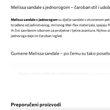
Melissa sandale s jednorogom – čaroban stil i udob
Melissa sandale s jednorogom
su dječje sandale s otvorenom pe
Izrađene od jedinstvenog, mirisnog Mel-flex materijala, spajaju fl
ih čini savršenim izborom za proljetne i ljetne avanture. Njihov
jednoroga daje im čaroban izgled.
Gumene Melissa sandale – po čemu su tako poseb
Gumeni, mirisni Mel-flex materijal
fleksibilan je i jednosta
Ravan i fleksibilan potplat
podržava prirodno kretanje dječ
Ležeran stil
savršeno pristaje za proljetne i ljetne avanture
Preporučeni proizvodi
Praktično kopčanje na čičak
omogućuje brzo obuvanje i pre