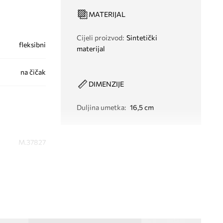
MATERIJAL
Cijeli proizvod
:
Sintetički
fleksibni
materijal
na čičak
DIMENZIJE
Duljina umetka
:
16,5 cm
M.37827
roza
Melissa