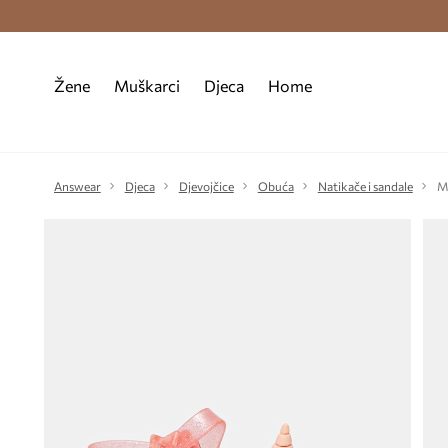
Premium Fashion Benefits >
Besplatna d
Žene
Muškarci
Djeca
Home
Answear
Djeca
Djevojčice
Obuća
Natikače i sandale
M