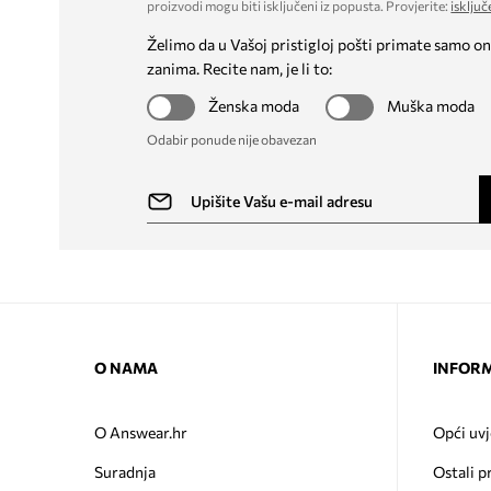
proizvodi mogu biti isključeni iz popusta. Provjerite:
isključ
Želimo da u Vašoj pristigloj pošti primate samo on
zanima. Recite nam, je li to:
Ženska moda
Muška moda
Odabir ponude nije obavezan
O NAMA
INFORM
O Answear.hr
Opći uvj
Suradnja
Ostali p