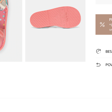
F
*
v
BES
POV