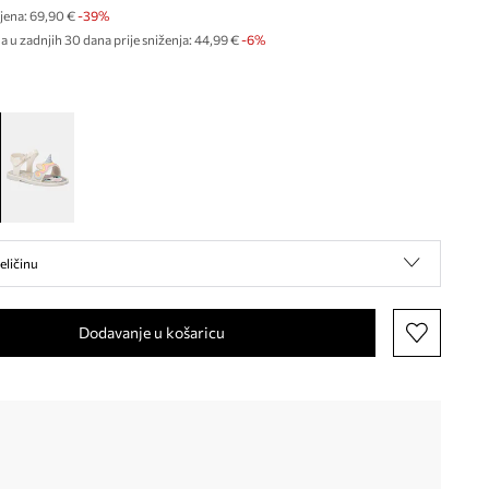
jena:
69,90 €
-39%
a u zadnjih 30 dana prije sniženja:
44,99 €
 -6%
eličinu
Dodavanje u košaricu