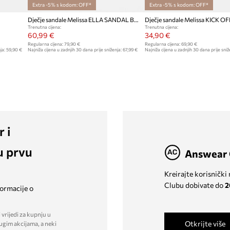
Extra -5% s kodom: OFF*
Extra -5% s kodom: OFF*
Dječje sandale Melissa ELLA SANDAL BB
Trenutna cijena:
Trenutna cijena:
60,99 €
34,90 €
Regularna cijena:
79,90 €
Regularna cijena:
69,90 €
ja:
59,90 €
Najniža cijena u zadnjih 30 dana prije sniženja:
67,99 €
Najniža cijena u zadnjih 30 dana prije sniž
r i
u prvu
Answear 
Kreirajte korisnički
Clubu dobivate do
2
formacije o
 vrijedi za kupnju u
Otkrijte više
ugim akcijama, a neki