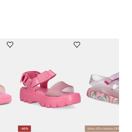
-50%
Extra -5% s kodom: OFF*