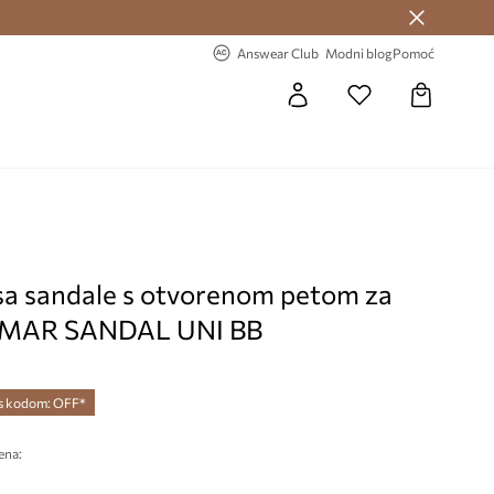
Answear Club >
-20% na prvu narudžbu >
Answear Club
Modni blog
Pomoć
sa sandale s otvorenom petom za
 MAR SANDAL UNI BB
 s kodom: OFF*
ena:
€