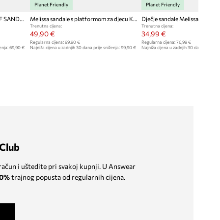
Planet Friendly
Planet Friendly
Dječje sandale Melissa KICK OFF SANDAL
Melissa sandale s platformom za djecu KICK OFF SANDAL
Dječje sandale Melissa MIX BB
Trenutna cijena:
Trenutna cijena:
49,90 €
34,99 €
Regularna cijena:
99,90 €
Regularna cijena:
76,99 €
enja:
69,90 €
Najniža cijena u zadnjih 30 dana prije sniženja:
99,90 €
Najniža cijena u zadnjih 30 dana prije sn
Club
 račun i uštedite pri svakoj kupnji. U Answear
0%
trajnog popusta od regularnih cijena.