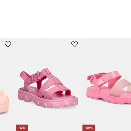
-10%
-50%