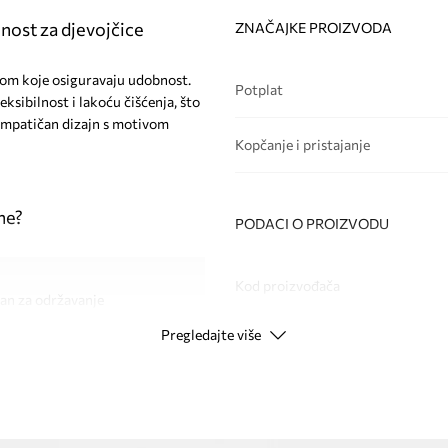
nost za djevojčice
ZNAČAJKE PROIZVODA
tom koje osiguravaju udobnost.
Potplat
eksibilnost i lakoću čišćenja, što
 simpatičan dizajn s motivom
Kopčanje i pristajanje
ne?
PODACI O PROIZVODU
Kod proizvođača
van za održavanje
Pregledajte više
Boja
jeg stopala
Modna marka
cizno pristajanje