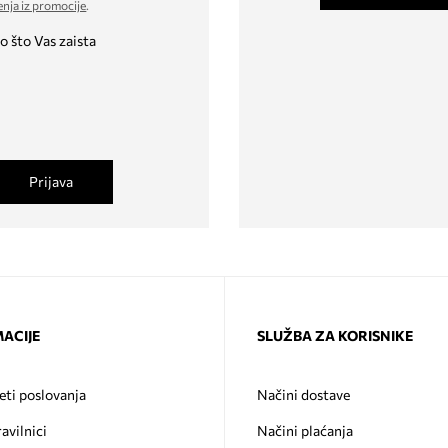
enja iz promocije
.
o što Vas zaista
Prijava
ACIJE
SLUŽBA ZA KORISNIKE
eti poslovanja
Načini dostave
ravilnici
Načini plaćanja