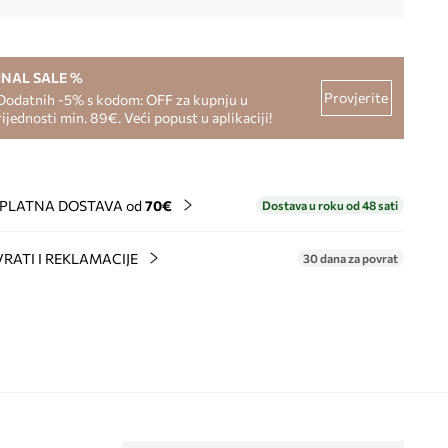
INAL SALE %
Provjerite
Dodatnih -5% s kodom: OFF za kupnju u
rijednosti min. 89€. Veći popust u aplikaciji!
PLATNA DOSTAVA od
70€
Dostava u roku od 48 sati
RATI I REKLAMACIJE
30 dana za povrat