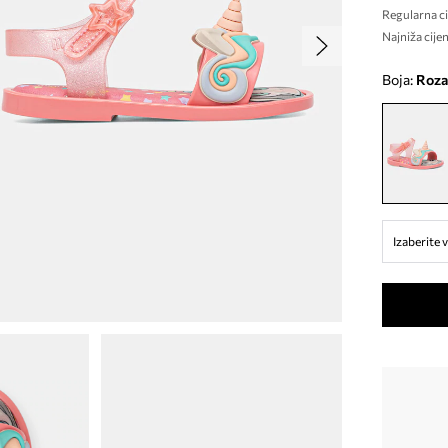
Regularna ci
Najniža cijen
Boja:
roza
Izaberite v