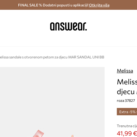
ostava i povrat (od 70€) >
FINAL SALE % Dodatni popusti u aplikaciji!
Dostava u roku 48 sati >
Otkrijte više
Štedite s 
elissa sandale s otvorenom petom za djecu MAR SANDAL UNI BB
Melissa
Melis
djecu
roza 37827
Extra -5%
Trenutna cij
41,99 