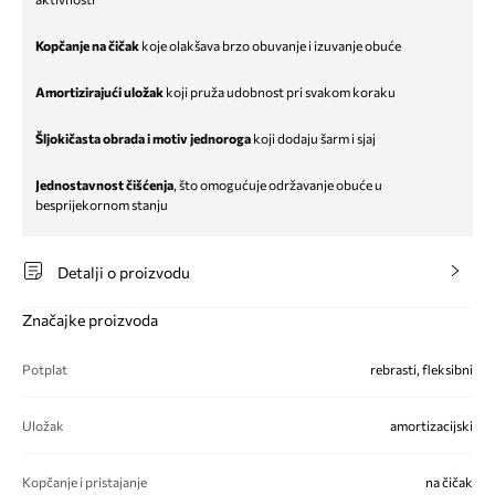
Kopčanje na čičak
koje olakšava brzo obuvanje i izuvanje obuće
Amortizirajući uložak
koji pruža udobnost pri svakom koraku
Šljokičasta obrada i motiv jednoroga
koji dodaju šarm i sjaj
Jednostavnost čišćenja
, što omogućuje održavanje obuće u
besprijekornom stanju
Detalji o proizvodu
Značajke proizvoda
Potplat
rebrasti, fleksibni
Uložak
amortizacijski
Kopčanje i pristajanje
na čičak