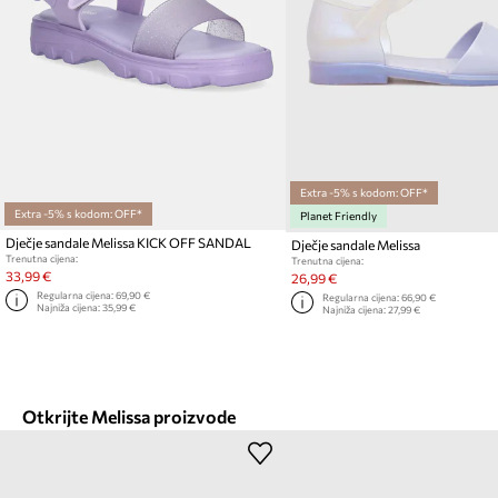
Extra -5% s kodom: OFF*
Extra -5% s kodom: OFF*
Planet Friendly
Dječje sandale Melissa KICK OFF SANDAL
Dječje sandale Melissa
Trenutna cijena:
Trenutna cijena:
33,99 €
26,99 €
Regularna cijena:
69,90 €
Regularna cijena:
66,90 €
Najniža cijena:
35,99 €
Najniža cijena:
27,99 €
Otkrijte Melissa proizvode