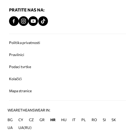
PRATITE NAS NA:
Politika privatnosti
Pravilnici
Podaci tvrtke
Kolačići
Mapa stranice
WEARETHEANSWEAR IN:
BG
CY
CZ
GR
HR
HU
IT
PL
RO
SI
SK
UA
UA(RU)