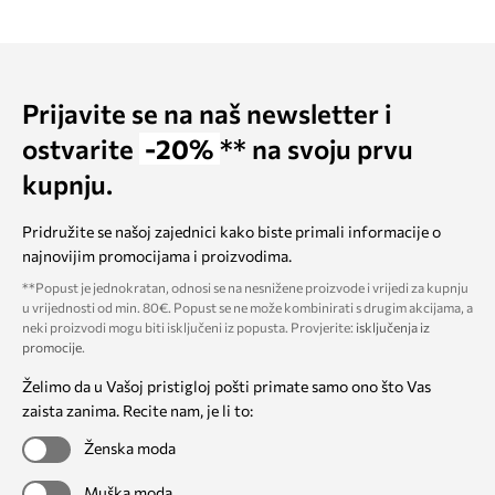
Prijavite se na naš newsletter i
ostvarite
-20%
** na svoju prvu
kupnju.
Pridružite se našoj zajednici kako biste primali informacije o
najnovijim promocijama i proizvodima.
**Popust je jednokratan, odnosi se na nesnižene proizvode i vrijedi za kupnju
u vrijednosti od min. 80€. Popust se ne može kombinirati s drugim akcijama, a
neki proizvodi mogu biti isključeni iz popusta. Provjerite:
isključenja iz
promocije
.
Želimo da u Vašoj pristigloj pošti primate samo ono što Vas
zaista zanima. Recite nam, je li to:
Ženska moda
Muška moda