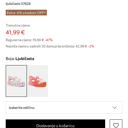
ljubičaste 37828
Extra -5% s kodom: OFF*
Trenutna cijena:
41,99 €
Regularna cijena:
79,90 €
-47%
Najniža cijena u zadnjih 30 dana prije sniženja:
42,99 €
 -2%
Boja:
ljubičasta
Izaberite veličinu
Dodavanje u košaricu