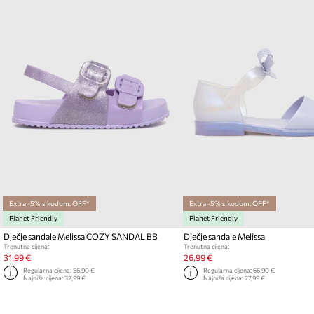
Extra -5% s kodom: OFF*
Extra -5% s kodom: OFF*
Planet Friendly
Planet Friendly
Dječje sandale Melissa COZY SANDAL BB
Dječje sandale Melissa
Trenutna cijena:
Trenutna cijena:
31,99 €
26,99 €
Regularna cijena:
56,90 €
Regularna cijena:
66,90 €
Najniža cijena:
32,99 €
Najniža cijena:
27,99 €