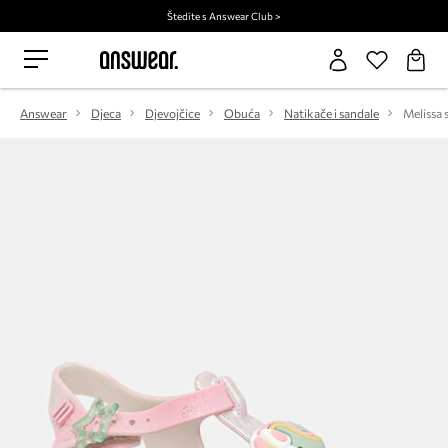
Štedite s Answear Club >
Answear
Djeca
Djevojčice
Obuća
Natikače i sandale