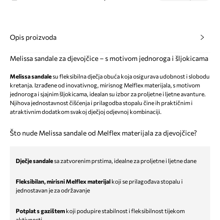
Opis proizvoda
Melissa sandale za djevojčice – s motivom jednoroga i šljokicama
Melissa sandale
su fleksibilna dječja obuća koja osigurava udobnost i slobodu
kretanja. Izrađene od inovativnog, mirisnog Melflex materijala, s motivom
jednoroga i sjajnim šljokicama, idealan su izbor za proljetne i ljetne avanture.
Njihova jednostavnost čišćenja i prilagodba stopalu čine ih praktičnim i
atraktivnim dodatkom svakoj dječjoj odjevnoj kombinaciji.
Što nude Melissa sandale od Melflex materijala za djevojčice?
Dječje sandale
sa zatvorenim prstima, idealne za proljetne i ljetne dane
Fleksibilan, mirisni Melflex materijal
koji se prilagođava stopalu i
jednostavan je za održavanje
Potplat s gazištem
koji podupire stabilnost i fleksibilnost tijekom
aktivnosti