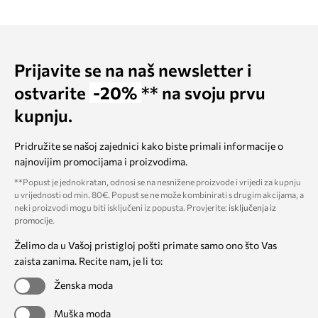
Prijavite se na naš newsletter i
ostvarite
-20%
** na svoju prvu
kupnju.
Pridružite se našoj zajednici kako biste primali informacije o
najnovijim promocijama i proizvodima.
**Popust je jednokratan, odnosi se na nesnižene proizvode i vrijedi za kupnju
u vrijednosti od min. 80€. Popust se ne može kombinirati s drugim akcijama, a
neki proizvodi mogu biti isključeni iz popusta. Provjerite:
isključenja iz
promocije
.
Želimo da u Vašoj pristigloj pošti primate samo ono što Vas
zaista zanima. Recite nam, je li to:
Ženska moda
Muška moda