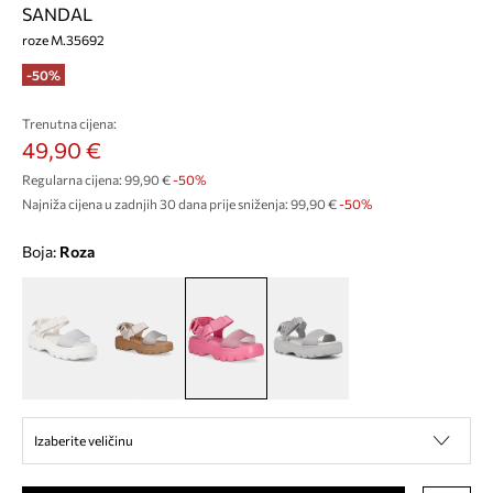
SANDAL
roze M.35692
-50%
Trenutna cijena:
49,90 €
Regularna cijena:
99,90 €
-50%
Najniža cijena u zadnjih 30 dana prije sniženja:
99,90 €
 -50%
Boja:
roza
Izaberite veličinu