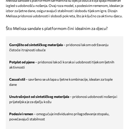
Melissa sandale s platformom šarmantna su dječja obuća koja spaja moderan
izgled s udobnošću nošenja. Ovaj roza model, s podesivim remenom, idealan je
izbor za ljetne dane, osiguravajući stabilnost i slobodu tijekom igre. Dizajn
Melissa pridonosi udobnosti i slobodi pokreta, što je ključno za aktivnu djecu.
Što Melissa sandale s platformom čini idealnim za djecu?
Gornjište od sintetičkog materijala
– pridonosi lakom održavanju
čistoće i trajnosti obuće
Potplat od pjene
– pridonosi lakoći koraka i udobnosti tijekom ljetnih
aktivnosti
Casual stil
– savršeno se uklapa u ljetne kombinacije, idealan za tople
dane
Unutrašnjost od sintetičkog materijala
– pridonosi udobnosti nošenja i
prijateljska je za dječju kožu
Podesivi remen
– omogućuje individualno prilagođavanje stopalu,
povećavajući stabilnost