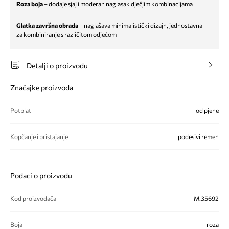
Roza boja
– dodaje sjaj i moderan naglasak dječjim kombinacijama
Glatka završna obrada
– naglašava minimalistički dizajn, jednostavna
za kombiniranje s različitom odjećom
Detalji o proizvodu
Značajke proizvoda
Potplat
od pjene
Kopčanje i pristajanje
podesivi remen
Podaci o proizvodu
Kod proizvođača
M.35692
Boja
roza