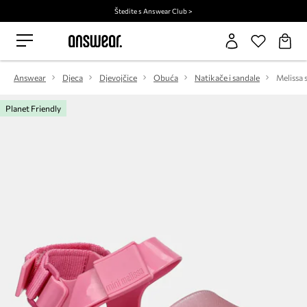
Štedite s Answear Club >
Answear
Djeca
Djevojčice
Obuća
Natikače i sandale
Planet Friendly