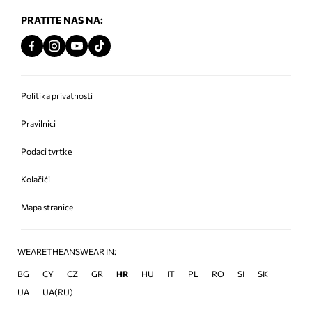
PRATITE NAS NA:
Politika privatnosti
Pravilnici
Podaci tvrtke
Kolačići
Mapa stranice
WEARETHEANSWEAR IN:
BG
CY
CZ
GR
HR
HU
IT
PL
RO
SI
SK
UA
UA(RU)