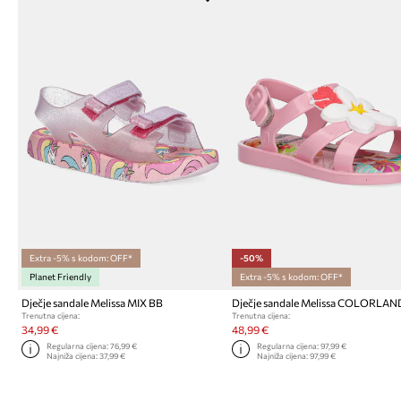
Extra -5% s kodom: OFF*
-50%
Planet Friendly
Extra -5% s kodom: OFF*
Dječje sandale Melissa MIX BB
Trenutna cijena:
Trenutna cijena:
34,99 €
48,99 €
Regularna cijena:
76,99 €
Regularna cijena:
97,99 €
Najniža cijena:
37,99 €
Najniža cijena:
97,99 €