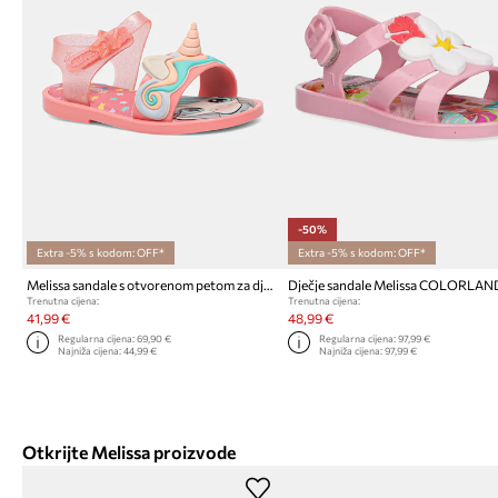
-50%
Extra -5% s kodom: OFF*
Extra -5% s kodom: OFF*
Melissa sandale s otvorenom petom za djecu MAR SANDAL UNI BB
Trenutna cijena:
Trenutna cijena:
41,99 €
48,99 €
Regularna cijena:
69,90 €
Regularna cijena:
97,99 €
Najniža cijena:
44,99 €
Najniža cijena:
97,99 €
Otkrijte Melissa proizvode