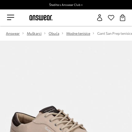
Štedite s Answear Club >
Answear
Muškarci
Obuća
Modne tenisice
Gant San Prep tenisic