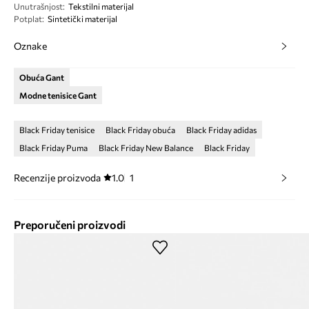
Unutrašnjost
:
Tekstilni materijal
Potplat
:
Sintetički materijal
Oznake
Obuća Gant
Modne tenisice Gant
Black Friday tenisice
Black Friday obuća
Black Friday adidas
Black Friday Puma
Black Friday New Balance
Black Friday
Recenzije proizvoda
1.0
1
Preporučeni proizvodi