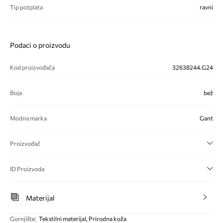
Tip potplata
ravni
Podaci o proizvodu
Kod proizvođača
32638244.G24
Boja
bež
Modna marka
Gant
Proizvođač
ID Proizvoda
Materijal
Gornjište
:
Tekstilni materijal, Prirodna koža