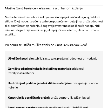
Muške Gant tenisice – elegancija u urbanom izdanju
Muške tenisice Gant obuća su koja savršeno spaja klasični dizajn s gradskim
stilom. Ovaj model, izrađen s pažnjom posvećenom detaljima, pruža udobnost
tijekom višesatnog nošenja. Zbog svoje svestranosti odlično će nadopuniti i
ležerne i elegantnije kombinacije, uklapajući se u ležernu, klasičnu i urbanu
estetiku.
Po čemu se ističu muške tenisice Gant 32638244.G24?
Učvršćeni petni dio
stabilizira stopalo, pružajući udobnost pri hodanju
Gornjište od prirodne kože i tekstilnog materijala
pridonosi
izdržljivosti i estetici
Unutrašnjost podstavljena tekstilnim materijalom
omogućuje udobno
nošenje
Konstrukcija gornjišta do gležnja
pruža potporu i klasičan izgled
Ravni gumeni potplat
pogoduje stabilnom koraku i izdržljivosti