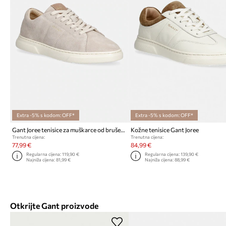
Extra -5% s kodom: OFF*
Extra -5% s kodom: OFF*
Gant Joree tenisice za muškarce od brušene kože
Kožne tenisice Gant Joree
Trenutna cijena:
Trenutna cijena:
77,99 €
84,99 €
Regularna cijena:
119,90 €
Regularna cijena:
139,90 €
Najniža cijena:
81,99 €
Najniža cijena:
88,99 €
Otkrijte Gant proizvode