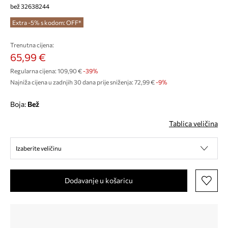
bež 32638244
Extra -5% s kodom: OFF*
Trenutna cijena:
65,99 €
Regularna cijena:
109,90 €
-39%
Najniža cijena u zadnjih 30 dana prije sniženja:
72,99 €
 -9%
Boja:
bež
Tablica veličina
Izaberite veličinu
Dodavanje u košaricu