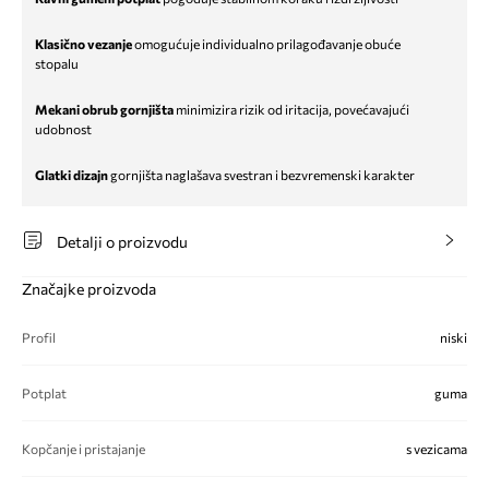
Klasično vezanje
omogućuje individualno prilagođavanje obuće
stopalu
Mekani obrub gornjišta
minimizira rizik od iritacija, povećavajući
udobnost
Glatki dizajn
gornjišta naglašava svestran i bezvremenski karakter
Detalji o proizvodu
Značajke proizvoda
Profil
niski
Potplat
guma
Kopčanje i pristajanje
s vezicama