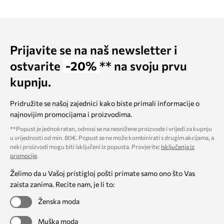
Prijavite se na naš newsletter i
ostvarite
-20%
** na svoju prvu
kupnju.
Pridružite se našoj zajednici kako biste primali informacije o
najnovijim promocijama i proizvodima.
**Popust je jednokratan, odnosi se na nesnižene proizvode i vrijedi za kupnju
u vrijednosti od min. 80€. Popust se ne može kombinirati s drugim akcijama, a
neki proizvodi mogu biti isključeni iz popusta. Provjerite:
isključenja iz
promocije
.
Želimo da u Vašoj pristigloj pošti primate samo ono što Vas
zaista zanima. Recite nam, je li to:
Ženska moda
Muška moda