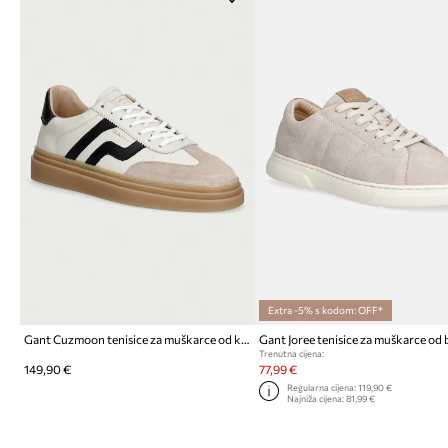
Extra -5% s kodom: OFF*
Gant Cuzmoon tenisice za muškarce od kože
Trenutna cijena:
149,90 €
77,99 €
Regularna cijena:
119,90 €
Najniža cijena:
81,99 €