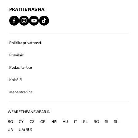
PRATITE NAS NA:
Politika privatnosti
Pravilnici
Podaci tvrtke
Kolačići
Mapa stranice
WEARETHEANSWEAR IN:
BG
CY
CZ
GR
HR
HU
IT
PL
RO
SI
SK
UA
UA(RU)