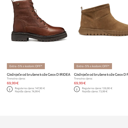
Extra -5% s kodom: OFF*
Extra -5% s kodom: OFF*
Gležnječe od brušene kože Geox D IRIDEA
Trenutna cijena:
Trenutna cijena:
69,99 €
69,99 €
Regularna cijena:
147,90 €
Regularna cijena:
126,90 €
Najniža cijena:
74,99 €
Najniža cijena:
73,99 €