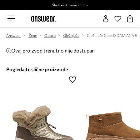
Štedite s Answear Club >
Answear
Žene
Obuća
Gležnjače
Gležnjače Geox D DAMIANA E
Ovaj proizvod trenutno nije dostupan
Pogledajte slične proizvode