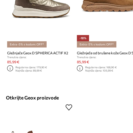
-18%
Extra -5% s kodom: OFF*
Extra -5% s kodom: OFF*
Gležnjače Geox D SPHERICA ACTIF X2
Trenutna cijena:
Trenutna cijena:
85,99 €
85,99 €
Regularna cijena:
179,90 €
Regularna cijena:
168,90 €
Najniža cijena:
89,99 €
Najniža cijena:
105,99 €
Otkrijte Geox proizvode