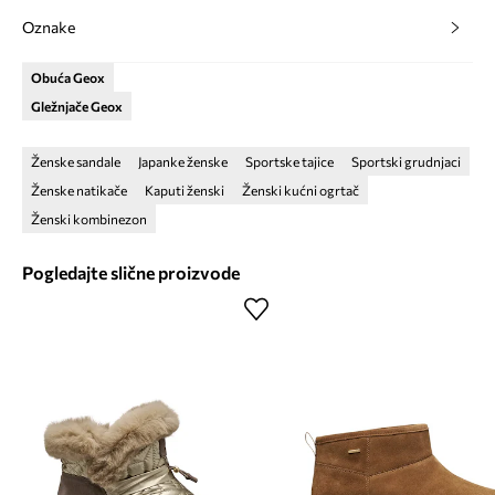
Oznake
Obuća Geox
Gležnjače Geox
Ženske sandale
Japanke ženske
Sportske tajice
Sportski grudnjaci
Ženske natikače
Kaputi ženski
Ženski kućni ogrtač
Ženski kombinezon
Pogledajte slične proizvode