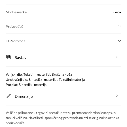
Modna marka
Geox
Proizvođač
ID Proizvoda
Sastav
Vanjski dio: Tekstilni materijal, Brušena koža
Unutrašnji dio: Sintetički materijal, Tekstilni materijal
Potplat: Sintetički materijal
Dimenzije
Veličine prikazane u trgovini preračunate su prema standardnoj europskoj
tablici veličina. Na etiketi isporučenog proizvoda nalazi se originalna oznaka
proizvođača.