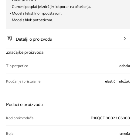
- Gumeni potplat je izdržljiv i otporan na oštećenja.
- Model s tekstilnom podstavom.
- Model s blok potpeticom.
Detalji o proizvodu
Značajke proizvoda
Tip potpetice
debela
Kopčanje i pristajanje
elastični uložak
Podaci o proizvodu
Kod proizvođača
D16QCE.00023.C6000
Boja
smeđa