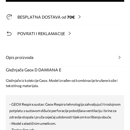
BESPLATNA DOSTAVA od
70€
POVRATI I REKLAMACIJE
Opis proizvoda
Gležnjače Geox D DAMIANA E
Gležnjače iz kolekcije Geox. Model izrađen od kombinacije brušene kože i
tekstilnog materijala.
- GEOX Respira sustav: Geox Respira tehnologija zahvaljujući troslojnom
potplatu s sustavom dišuće perforacije poboljšava ventilaciju i brine za
zdravlje stopala i pruža osjećaj udobnosti tijekom korištenja obuće.
- Model s elastičnim umetkom.
- Zaokružen vrh.