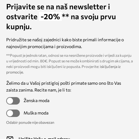
Prijavite se na naš newsletter i
ostvarite
-20%
** na svoju prvu
kupnju.
Pridružite se našoj zajednici kako biste primali informacije o
najnovijim promocijama i proizvodima.
**Popust je jednokratan, odnosi se na nesnižene proizvode i vrijedi za kupnju
u vrijednosti od min. 80€. Popust se ne može kombinirati s drugim akcijama, a
neki proizvodi mogu biti isključeni iz popusta. Provjerite:
isključenja iz
promocije
.
Želimo da u Vašoj pristigloj pošti primate samo ono što Vas
zaista zanima. Recite nam, je li to:
Ženska moda
Muška moda
Odabir ponude nije obavezan