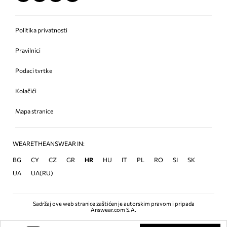
Politika privatnosti
Pravilnici
Podaci tvrtke
Kolačići
Mapa stranice
WEARETHEANSWEAR IN:
BG
CY
CZ
GR
HR
HU
IT
PL
RO
SI
SK
UA
UA(RU)
Sadržaj ove web stranice zaštićen je autorskim pravom i pripada
Answear.com S.A.