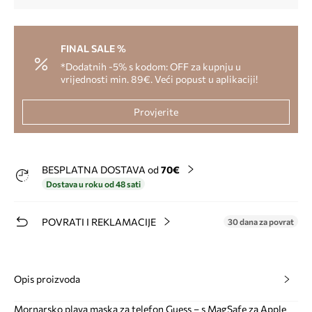
FINAL SALE %
*Dodatnih -5% s kodom: OFF za kupnju u
vrijednosti min. 89€. Veći popust u aplikaciji!
Provjerite
BESPLATNA DOSTAVA od
70€
Dostava u roku od 48 sati
POVRATI I REKLAMACIJE
30 dana za povrat
Opis proizvoda
Mornarsko plava maska za telefon Guess – s MagSafe za Apple