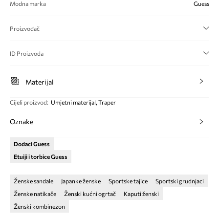
Modna marka
Guess
Proizvođač
ID Proizvoda
Materijal
Cijeli proizvod
:
Umjetni materijal, Traper
Oznake
Dodaci Guess
Etuiji i torbice Guess
Ženske sandale
Japanke ženske
Sportske tajice
Sportski grudnjaci
Ženske natikače
Ženski kućni ogrtač
Kaputi ženski
Ženski kombinezon