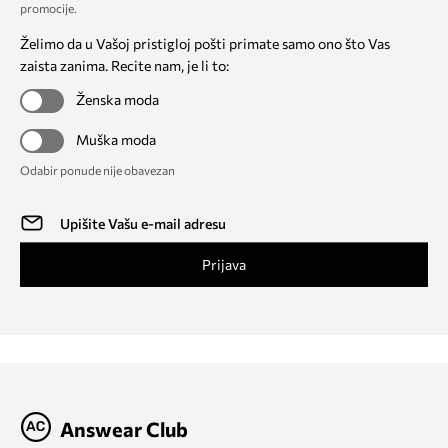
promocije
.
Želimo da u Vašoj pristigloj pošti primate samo ono što Vas
zaista zanima. Recite nam, je li to:
Ženska moda
Muška moda
Odabir ponude nije obavezan
Prijava
Answear Club