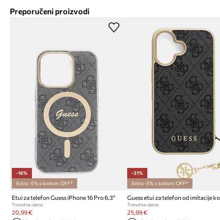
Preporučeni proizvodi
-16%
-31%
Extra -5% s kodom: OFF*
Extra -5% s kodom: OFF*
Etui za telefon Guess iPhone 16 Pro 6.3"
Trenutna cijena:
Trenutna cijena:
20,99 €
25,99 €