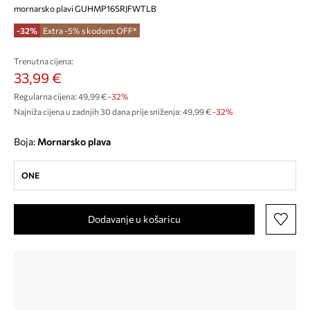
mornarsko plavi GUHMP16SRJFWTLB
-32%
Extra -5% s kodom: OFF*
Trenutna cijena:
33,99 €
Regularna cijena:
49,99 €
-32%
Najniža cijena u zadnjih 30 dana prije sniženja:
49,99 €
 -32%
Boja:
mornarsko plava
ONE
Dodavanje u košaricu