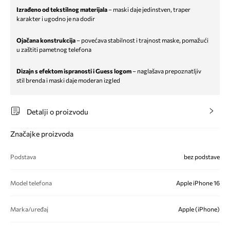
Izrađeno od tekstilnog materijala
– maski daje jedinstven, traper
karakter i ugodno je na dodir
Ojačana konstrukcija
– povećava stabilnost i trajnost maske, pomažući
u zaštiti pametnog telefona
Dizajn s efektom ispranosti i Guess logom
– naglašava prepoznatljiv
stil brenda i maski daje moderan izgled
Detalji o proizvodu
Značajke proizvoda
Podstava
bez podstave
Model telefona
Apple iPhone 16
Marka/uređaj
Apple (iPhone)