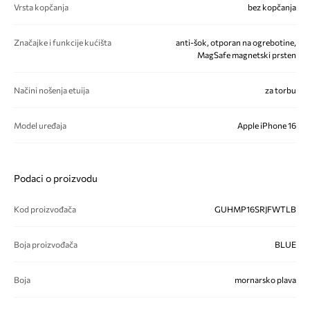
Vrsta kopčanja
bez kopčanja
Značajke i funkcije kućišta
anti-šok, otporan na ogrebotine,
MagSafe magnetski prsten
Načini nošenja etuija
za torbu
Model uređaja
Apple iPhone 16
Podaci o proizvodu
Kod proizvođača
GUHMP16SRJFWTLB
Boja proizvođača
BLUE
Boja
mornarsko plava