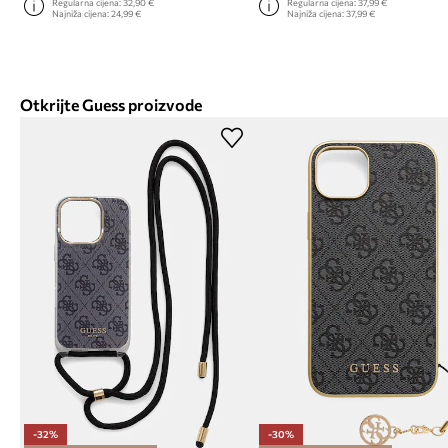
Regularna cijena:
32,90 €
Regularna cijena:
37,99 €
Najniža cijena:
24,99 €
Najniža cijena:
37,99 €
Otkrijte Guess proizvode
-32%
-30%