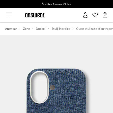
Štedite s Answear Club >
Answear
Žene
Dodaci
Etuiji i torbice
Guess etui za telefon trape