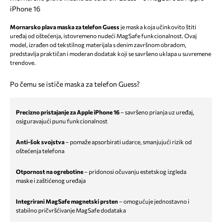
iPhone 16
Mornarsko plava maska za telefon Guess
je maska koja učinkovito štiti
uređaj od oštećenja, istovremeno nudeći MagSafe funkcionalnost. Ovaj
model, izrađen od tekstilnog materijala s denim završnom obradom,
predstavlja praktičan i moderan dodatak koji se savršeno uklapa u suvremene
trendove.
Po čemu se ističe maska za telefon Guess?
Precizno pristajanje za Apple iPhone 16
– savršeno prianja uz uređaj,
osiguravajući punu funkcionalnost
Anti-šok svojstva
– pomaže apsorbirati udarce, smanjujući rizik od
oštećenja telefona
Otpornost na ogrebotine
– pridonosi očuvanju estetskog izgleda
maske i zaštićenog uređaja
Integrirani MagSafe magnetski prsten
– omogućuje jednostavno i
stabilno pričvršćivanje MagSafe dodataka