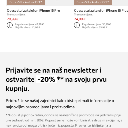
Extra -5% s kodom: OFF*
Extra -5% s kodom: OFF*
Guess etui za telefon iPhone 16 Pro
Trenutna cijena:
Trenutna cijena:
28,99 €
24,99 €
Regularna cijena:
42,99 €
Regularna cijena:
35,99 €
Najniža cijena:
42,99 €
Najniža cijena:
35,99 €
Prijavite se na naš newsletter i
ostvarite
-20%
** na svoju prvu
kupnju.
Pridružite se našoj zajednici kako biste primali informacije o
najnovijim promocijama i proizvodima.
**Popust je jednokratan, odnosi se na nesnižene proizvode i vrijedi za kupnju
u vrijednosti od min. 80€. Popust se ne može kombinirati s drugim akcijama, a
neki proizvodi mogu biti isključeni iz popusta. Provjerite:
isključenja iz