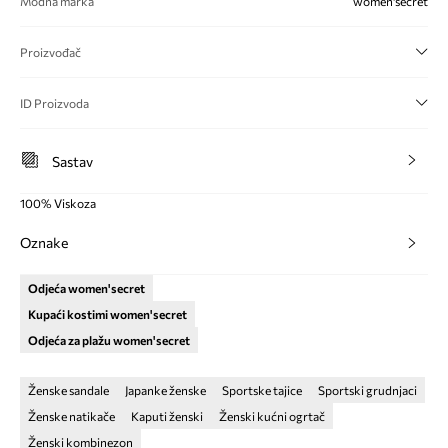
Modna marka
women'secret
Proizvođač
ID Proizvoda
Sastav
100% Viskoza
Oznake
Odjeća women'secret
Kupaći kostimi women'secret
Odjeća za plažu women'secret
Ženske sandale
Japanke ženske
Sportske tajice
Sportski grudnjaci
Ženske natikače
Kaputi ženski
Ženski kućni ogrtač
Ženski kombinezon