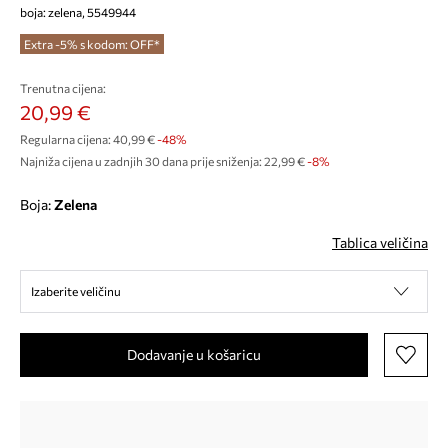
boja: zelena, 5549944
Extra -5% s kodom: OFF*
Trenutna cijena:
20,99 €
Regularna cijena:
40,99 €
-48%
Najniža cijena u zadnjih 30 dana prije sniženja:
22,99 €
 -8%
Boja:
zelena
Tablica veličina
Izaberite veličinu
Dodavanje u košaricu