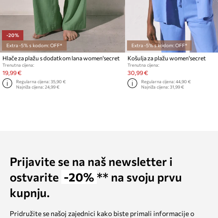
-20%
Extra -5% s kodom: OFF*
Extra -5% s kodom: OFF*
Hlače za plažu s dodatkom lana women'secret
Košulja za plažu women'secret
Trenutna cijena:
Trenutna cijena:
19,99 €
30,99 €
Regularna cijena:
35,90 €
Regularna cijena:
44,90 €
Najniža cijena:
24,99 €
Najniža cijena:
31,99 €
Prijavite se na naš newsletter i
ostvarite
-20%
** na svoju prvu
kupnju.
Pridružite se našoj zajednici kako biste primali informacije o