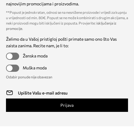
najnovijim promocijama i proizvodima.
**Popust je jednokratan, odnosi se na nesnižene proizvode i vrijedi za kupnju
u vrijednosti od min. 80€. Popust se ne može kombinirati s drugim akcijama, a
neki proizvodi mogu biti isključeni iz popusta. Provjerite:
isključenja iz
promocije
.
Želimo da u Vašoj pristigloj pošti primate samo ono što Vas
zaista zanima. Recite nam, je li to:
Ženska moda
Muška moda
Odabir ponude nije obavezan
Prijava