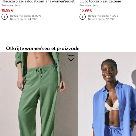
Hlače za plažu s dodatkom lana women'secret
Liu Jo top za plažu za žene
Trenutna cijena:
Trenutna cijena:
19,99 €
46,99 €
Regularna cijena:
35,90 €
Regularna cijena:
71,99 €
Najniža cijena:
24,99 €
Najniža cijena:
52,99 €
Otkrijte women'secret proizvode