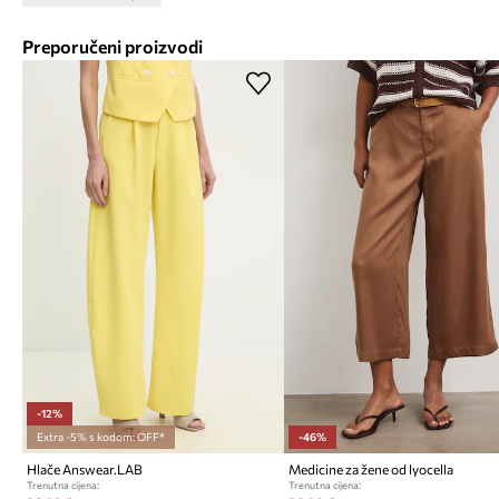
Preporučeni proizvodi
-12%
Extra -5% s kodom: OFF*
-46%
Hlače Answear.LAB
Medicine za žene od lyocella
Trenutna cijena:
Trenutna cijena: