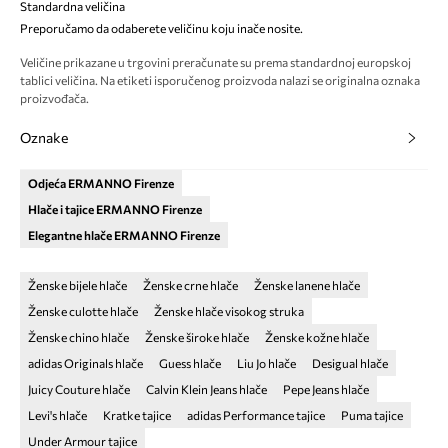
Standardna veličina
Preporučamo da odaberete veličinu koju inače nosite.
Veličine prikazane u trgovini preračunate su prema standardnoj europskoj
tablici veličina. Na etiketi isporučenog proizvoda nalazi se originalna oznaka
proizvođača.
Oznake
Odjeća ERMANNO Firenze
Hlače i tajice ERMANNO Firenze
Elegantne hlače ERMANNO Firenze
Ženske bijele hlače
Ženske crne hlače
Ženske lanene hlače
Ženske culotte hlače
Ženske hlače visokog struka
Ženske chino hlače
Ženske široke hlače
Ženske kožne hlače
adidas Originals hlače
Guess hlače
Liu Jo hlače
Desigual hlače
Juicy Couture hlače
Calvin Klein Jeans hlače
Pepe Jeans hlače
Levi's hlače
Kratke tajice
adidas Performance tajice
Puma tajice
Under Armour tajice