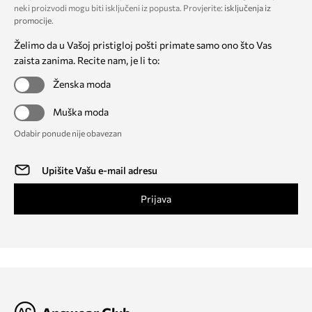
neki proizvodi mogu biti isključeni iz popusta. Provjerite:
isključenja iz
promocije
.
Želimo da u Vašoj pristigloj pošti primate samo ono što Vas
zaista zanima. Recite nam, je li to:
Ženska moda
Muška moda
Odabir ponude nije obavezan
Prijava