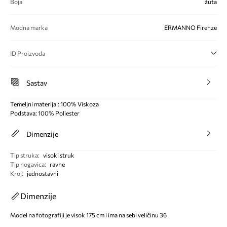
Boja
žuta
Modna marka
ERMANNO Firenze
ID Proizvoda
Sastav
Temeljni materijal: 100% Viskoza
Podstava: 100% Poliester
Dimenzije
Tip struka
:
visoki struk
Tip nogavica
:
ravne
Kroj
:
jednostavni
Dimenzije
Model na fotografiji je visok 175 cm i ima na sebi veličinu 36