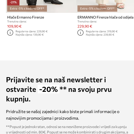
-21%
Extra -5% s kodom: OFF*
Extra -5% s kodom: OFF*
Hlače Ermanno Firenze
Trenutna cijena:
Trenutna cijena:
109,90 €
229,90 €
Regularna cijena:
229,90 €
Regularna cijena:
319,90 €
Najniža cijena:
139,90 €
Najniža cijena:
239,90 €
Prijavite se na naš newsletter i
ostvarite
-20%
** na svoju prvu
kupnju.
Pridružite se našoj zajednici kako biste primali informacije o
najnovijim promocijama i proizvodima.
**Popust je jednokratan, odnosi se na nesnižene proizvode i vrijedi za kupnju
u vrijednosti od min. 80€. Popust se ne može kombinirati s drugim akcijama, a