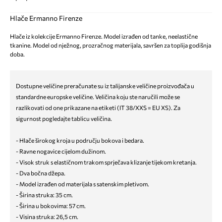
Hlače Ermanno Firenze
Hlače iz kolekcije Ermanno Firenze. Model izrađen od tanke, neelastične
tkanine. Model od nježnog, prozračnog materijala, savršen za toplija godišnja
doba.
Dostupne veličine preračunate su iz talijanske veličine proizvođača u
standardne europske veličine. Veličina koju ste naručili može se
razlikovati od one prikazane na etiketi (IT 38/XXS = EU XS). Za
sigurnost pogledajte tablicu veličina.
- Hlače širokog kroja u području bokova i bedara.
- Ravne nogavice cijelom dužinom.
- Visok struk s elastičnom trakom sprječava klizanje tijekom kretanja.
- Dva bočna džepa.
- Model izrađen od materijala s satenskim pletivom.
- Širina struka: 35 cm.
- Širina u bokovima: 57 cm.
- Visina struka: 26,5 cm.