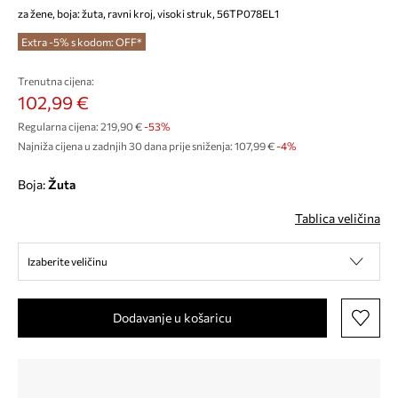
za žene, boja: žuta, ravni kroj, visoki struk, 56TP078EL1
Extra -5% s kodom: OFF*
Trenutna cijena:
102,99 €
Regularna cijena:
219,90 €
-53%
Najniža cijena u zadnjih 30 dana prije sniženja:
107,99 €
 -4%
Boja:
žuta
Tablica veličina
Izaberite veličinu
Dodavanje u košaricu