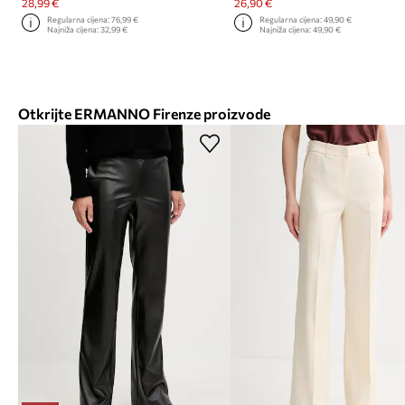
28,99 €
26,90 €
Regularna cijena:
76,99 €
Regularna cijena:
49,90 €
Najniža cijena:
32,99 €
Najniža cijena:
49,90 €
Otkrijte ERMANNO Firenze proizvode