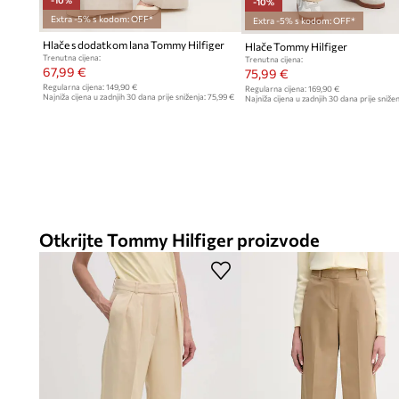
-10%
-10%
Extra -5% s kodom: OFF*
Extra -5% s kodom: OFF*
Hlače s dodatkom lana Tommy Hilfiger
Hlače Tommy Hilfiger
Trenutna cijena:
Trenutna cijena:
67,99 €
75,99 €
Regularna cijena:
149,90 €
Regularna cijena:
169,90 €
Najniža cijena u zadnjih 30 dana prije sniženja:
75,99 €
Najniža cijena u zadnjih 30 dana prije snižen
Otkrijte Tommy Hilfiger proizvode