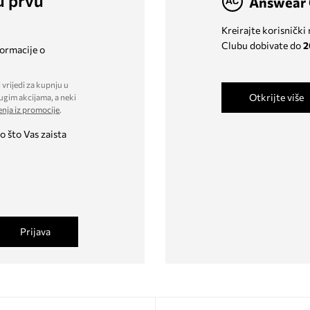
u prvu
Answear 
Kreirajte korisnički
Clubu dobivate do
2
formacije o
 vrijedi za kupnju u
Otkrijte više
ugim akcijama, a neki
enja iz promocije
.
o što Vas zaista
Prijava