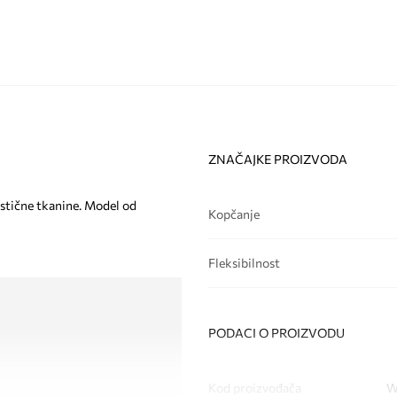
ZNAČAJKE PROIZVODA
astične tkanine. Model od
Kopčanje
Fleksibilnost
PODACI O PROIZVODU
Kod proizvođača
W