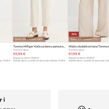
-10%
Extra -5% s kodom: OFF*
Extra -5% s kodom: OFF*
Tommy Hilfiger hlače za žene s pamukom
Hlače s dodatkom lana Tommy H
Trenutna cijena:
Trenutna cijena:
65,99 €
67,99 €
Regularna cijena:
119,90 €
Regularna cijena:
149,90 €
ja:
79,99 €
Najniža cijena u zadnjih 30 dana prije sniženja:
72,99 €
Najniža cijena u zadnjih 30 dana prije sniž
r i