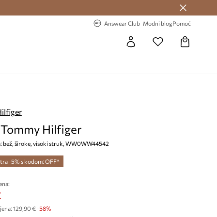
Answear Club >
-20% na prvu narudžbu >
Answear Club
Modni blog
Pomoć
lfiger
 Tommy Hilfiger
ja: bež, široke, visoki struk, WW0WW44542
tra -5% s kodom: OFF*
ena:
€
jena:
129,90 €
-58%