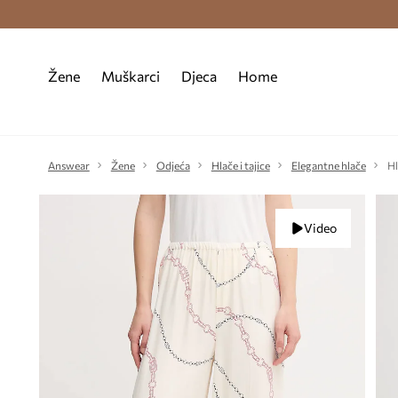
Premium Fashion Benefits >
Besplatna d
Žene
Muškarci
Djeca
Home
Answear
Žene
Odjeća
Hlače i tajice
Elegantne hlače
Hl
Video