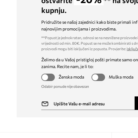
ostvarite
** na svoj
kupnju.
Pridružite se našoj zajednici kako biste primali in
najnovijim promocijama i proizvodima.
**Popust je jednokratan, odnosi se na nesnižene proizvode i
vrijednosti od min. 80€. Popust se ne može kombinirati s dr
proizvodi mogu biti isključeni iz popusta. Provjerite:
isključ
Želimo da u Vašoj pristigloj pošti primate samo on
zanima. Recite nam, je li to:
Ženska moda
Muška moda
Odabir ponude nije obavezan