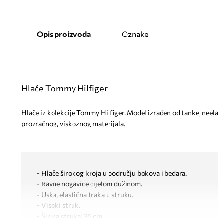
Opis proizvoda
Oznake
Hlače Tommy Hilfiger
Hlače iz kolekcije Tommy Hilfiger. Model izrađen od tanke, neel
prozračnog, viskoznog materijala.
- Hlače širokog kroja u području bokova i bedara.
- Ravne nogavice cijelom dužinom.
- Uska, elastična traka u struku.
- Visoki struk.
- Širina struka: 35 cm.