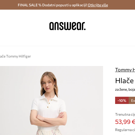
ostava i povrat (od 70€) >
FINAL SALE % Dodatni popusti u aplikaciji!
Dostava u roku 48 sati >
Otkrijte više
Štedite s 
ače Tommy Hilfiger
Tommy Hi
Hlače
za žene, bo
-10%
Ex
Trenutna cij
53,99 
Regularna ci