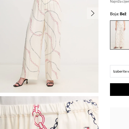
Najniža cijen
Boja:
bež
Izaberite v