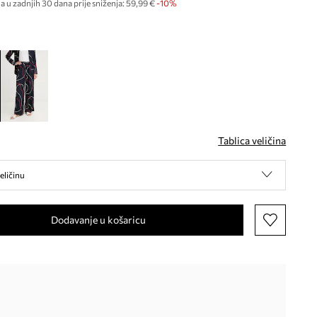
a u zadnjih 30 dana prije sniženja:
59,99 €
 -10%
Tablica veličina
eličinu
Dodavanje u košaricu