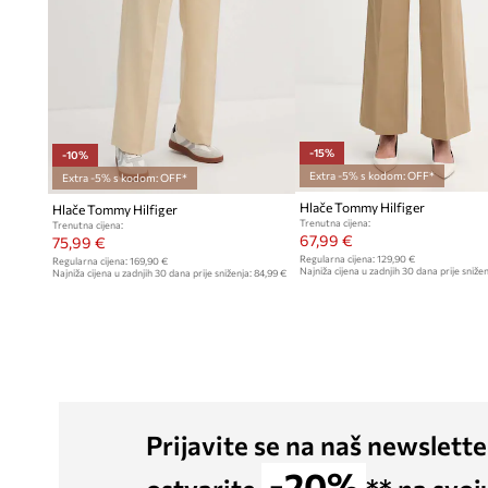
-15%
-10%
Extra -5% s kodom: OFF*
Extra -5% s kodom: OFF*
Hlače Tommy Hilfiger
Hlače Tommy Hilfiger
Trenutna cijena:
Trenutna cijena:
67,99 €
75,99 €
Regularna cijena:
129,90 €
Regularna cijena:
169,90 €
Najniža cijena u zadnjih 30 dana prije snižen
Najniža cijena u zadnjih 30 dana prije sniženja:
84,99 €
Prijavite se na naš newslette
-20%