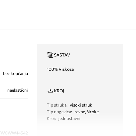
SASTAV
100% Viskoza
bez kopčanja
neelastični
KROJ
Tip struka
:
visoki struk
Tip nogavica
:
ravne, široke
Kroj
:
jednostavni
W0WW44542