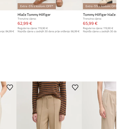
Extra -5% s kodom: OFF*
Extra -5% s kodom: OFF*
Hlače Tommy Hilfiger
Trenutna cijena:
Trenutna cijena:
62,99 €
65,99 €
Regularna cijena:
119,90 €
Regularna cijena:
119,90 €
enja:
84,99 €
Najniža cijena u zadnjih 30 dana prije sniženja:
66,99 €
Najniža cijena u zadnjih 30 dana prije sn