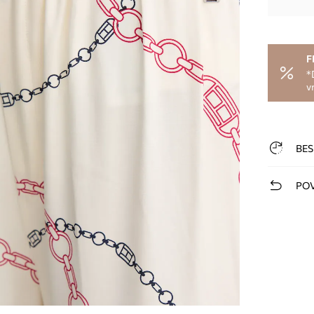
F
*
v
BES
POV