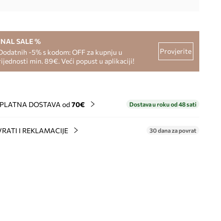
INAL SALE %
Provjerite
Dodatnih -5% s kodom: OFF za kupnju u
rijednosti min. 89€. Veći popust u aplikaciji!
PLATNA DOSTAVA od
70€
Dostava u roku od 48 sati
RATI I REKLAMACIJE
30 dana za povrat