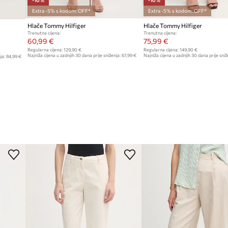
-10%
-10%
Extra -5% s kodom: OFF*
Extra -5% s kodom: OFF*
Hlače Tommy Hilfiger
Hlače Tommy Hilfiger
Trenutna cijena:
Trenutna cijena:
60,99 €
75,99 €
Regularna cijena:
129,90 €
Regularna cijena:
149,90 €
Najniža cijena u zadnjih 30 dana prije sniženja:
67,99 €
Najniža cijena u zadnjih 30 dana prije sniž
ja:
84,99 €