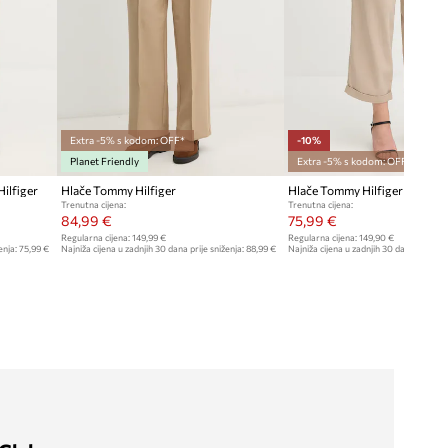
Extra -5% s kodom: OFF*
-10%
Planet Friendly
Extra -5% s kodom: OFF*
ilfiger
Hlače Tommy Hilfiger
Hlače Tommy Hilfiger
Trenutna cijena:
Trenutna cijena:
84,99 €
75,99 €
Regularna cijena:
149,99 €
Regularna cijena:
149,90 €
enja:
75,99 €
Najniža cijena u zadnjih 30 dana prije sniženja:
88,99 €
Najniža cijena u zadnjih 30 dana prije sn