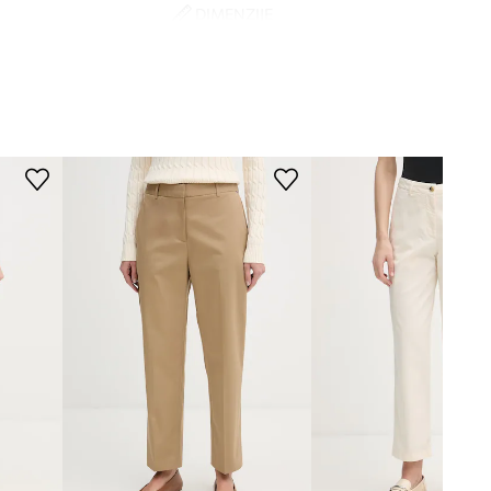
DIMENZIJE
bež
Model na fotografiji je visok 178
cm i ima na sebi veličinu 36
ommy Hilfiger
Standardna veličina
Preporučamo da odaberete veličinu koju
inače nosite.
Tablica veličina