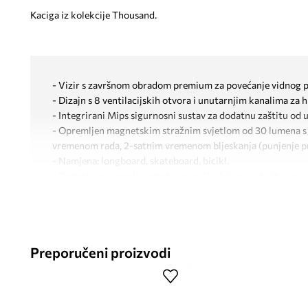
Kaciga iz kolekcije Thousand.
- Vizir s završnom obradom premium za povećanje vidnog p
- Dizajn s 8 ventilacijskih otvora i unutarnjim kanalima za h
- Integrirani Mips sigurnosni sustav za dodatnu zaštitu od 
- Opremljen magnetskim stražnim svjetlom od 30 lumena s
vremenom rada, 2-satnim vremenom bljeskanja (punjenje 
- Namjena: longboard, skateboard, bicikl.
- Dodatni univerzalni adapter za pričvršćivanje stražnjeg svj
- Zaštita od krađe - tajni Pop-lock iza loga kroz koji se mo
lančana brava.
- Integrirani sustav s više točaka podešavanja za individual
- Udobna magnetna kopča Fidlock kojom se upravlja jedno
Preporučeni proizvodi
- Mali S (opseg glave 54-57 cm).
- Certificiran prema standardima CPSC i ASTM za biciklizam
- U skladu je sa sigurnosnim standardom US CPSC za bicikli
godina i starije.