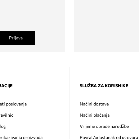
Prijava
ACIJE
SLUŽBA ZA KORISNIKE
eti poslovanja
Načini dostave
ravilnici
Načini plaćanja
log
Vrijeme obrade narudžbe
prikazivanja proizvoda
Povrat/odustanak od ugovora