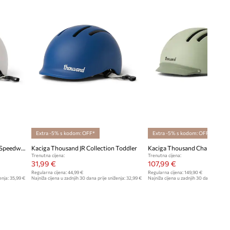
Extra -5% s kodom: OFF*
Extra -5% s kodom: OFF*
Kaciga Thousand JR Collection Speedway Creme X-Small
Kaciga Thousand JR Collection Toddler
Kaciga Thousand Chapter Sma
Trenutna cijena:
Trenutna cijena:
31,99 €
107,99 €
Regularna cijena:
44,99 €
Regularna cijena:
149,90 €
enja:
35,99 €
Najniža cijena u zadnjih 30 dana prije sniženja:
32,99 €
Najniža cijena u zadnjih 30 dana prije sn
109,90 €