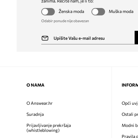
zanima. Recite nam, je li to:
Ženska moda
Muška moda
Odabir ponude nije obavezan
O NAMA
INFORM
O Answear.hr
Opći uvj
Suradnja
Ostali p
Prijavljivanje prekršaja
Modni b
(whistleblowing)
Pravila 