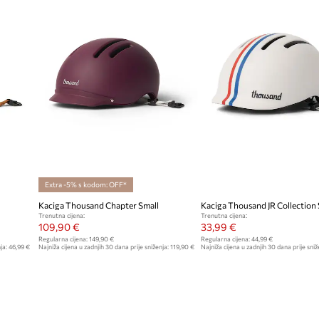
Extra -5% s kodom: OFF*
Kaciga Thousand Chapter Small
Trenutna cijena:
Trenutna cijena:
109,90 €
33,99 €
Regularna cijena:
149,90 €
Regularna cijena:
44,99 €
ja:
46,99 €
Najniža cijena u zadnjih 30 dana prije sniženja:
119,90 €
Najniža cijena u zadnjih 30 dana prije sniž