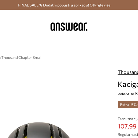
ostava i povrat (od 70€) >
FINAL SALE % Dodatni popusti u aplikaciji!
Dostava u roku 48 sati >
Otkrijte više
Štedite s 
a Thousand Chapter Small
Thousan
Kacig
boja: crna, 
Extra -5%
Trenutna cij
107,99
Regularna ci