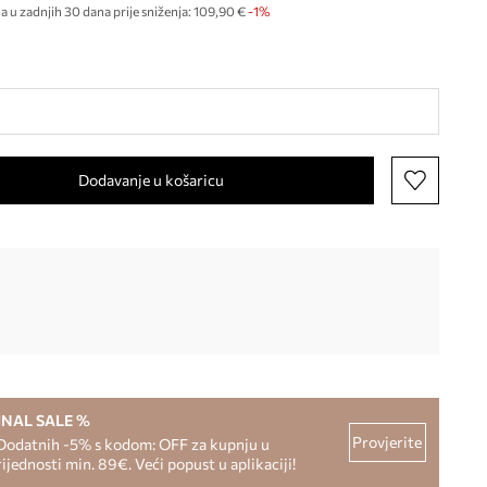
a u zadnjih 30 dana prije sniženja:
109,90 €
 -1%
Dodavanje u košaricu
INAL SALE %
Provjerite
Dodatnih -5% s kodom: OFF za kupnju u
rijednosti min. 89€. Veći popust u aplikaciji!