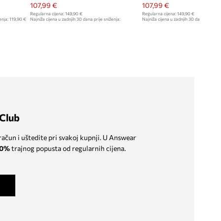
107,99 €
107,99 €
Regularna cijena:
149,90 €
Regularna cijena:
149,90 €
enja:
119,90 €
Najniža cijena u zadnjih 30 dana prije sniženja:
Najniža cijena u zadnjih 30 dana prije sn
109,90 €
109,90 €
Club
 račun i uštedite pri svakoj kupnji. U Answear
0%
trajnog popusta od regularnih cijena.