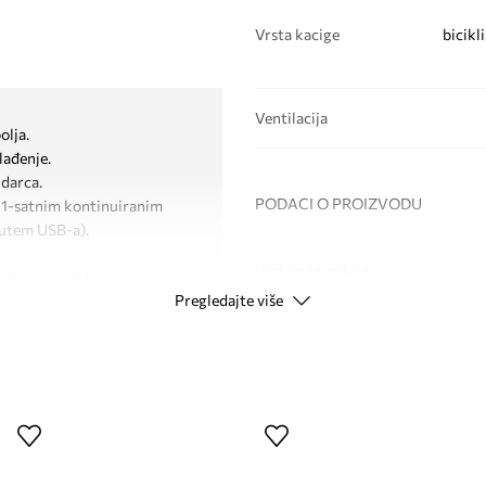
Vrsta kacige
bicikli
Ventilacija
olja.
lađenje.
udarca.
PODACI O PROIZVODU
 1-satnim kontinuiranim
putem USB-a).
Kod proizvođača
etla na bicikl.
Pregledajte više
že umetnuti U-Lock ili
Boja
no podešavanje.
m rukom.
Modna marka
, rolanje i skateboarding.
stičke kacige za uzrast od 5
ID Proizvoda