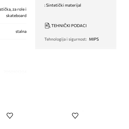
: Sintetički materijal
stička, za role i
skateboard
TEHNIČKI PODACI
stalna
Tehnologija i sigurnost
:
MIPS
7050101204
crna
Thousand