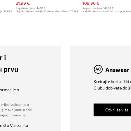
31,99 €
109,90 €
Regularna cijena:
44,99 €
Regularna cijena:
149,90 €
ja:
35,99 €
Najniža cijena u zadnjih 30 dana prije sniženja:
32,99 €
Najniža cijena u zadnjih 30 dana prije sniž
r i
u prvu
Answear 
Kreirajte korisnički
Clubu dobivate do
2
formacije o
 vrijedi za kupnju u
Otkrijte više
ugim akcijama, a neki
enja iz promocije
.
o što Vas zaista