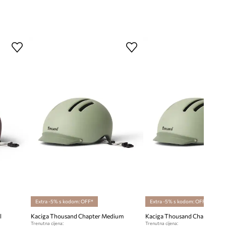
Extra -5% s kodom: OFF*
Extra -5% s kodom: OFF*
l
Kaciga Thousand Chapter Medium
Kaciga Thousand Chapter Sma
Trenutna cijena:
Trenutna cijena: