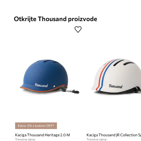
Otkrijte Thousand proizvode
Extra -5% s kodom: OFF*
Kaciga Thousand Heritage 2.0 M
Trenutna cijena:
Trenutna cijena: