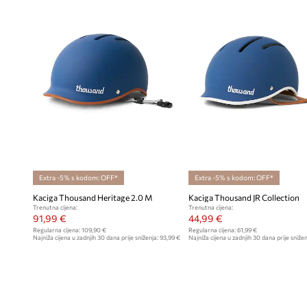
Extra -5% s kodom: OFF*
Extra -5% s kodom: OFF*
Kaciga Thousand Heritage 2.0 M
Kaciga Thousand JR Collection
Trenutna cijena:
Trenutna cijena:
91,99 €
44,99 €
Regularna cijena:
109,90 €
Regularna cijena:
61,99 €
Najniža cijena u zadnjih 30 dana prije sniženja:
93,99 €
Najniža cijena u zadnjih 30 dana prije snižen