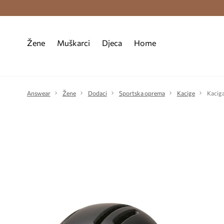
Premium Fashion Benefits >
Besplatna d
Žene
Muškarci
Djeca
Home
Answear
Žene
Dodaci
Sportska oprema
Kacige
Kacig