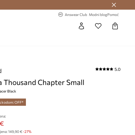
Answear Club >
-20% na prvu narudžbu >
Answear Club
Modni blog
Pomoć
5.0
d
a Thousand Chapter Small
Racer Black
 s kodom: OFF*
ena:
 €
jena:
149,90 €
-27%