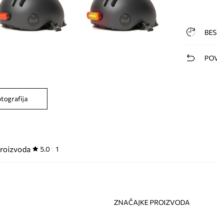
BES
POV
otografija
proizvoda
5.0
1
ZNAČAJKE PROIZVODA