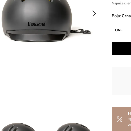
Najniža cijen
Boja:
crna
ONE
F
*
v