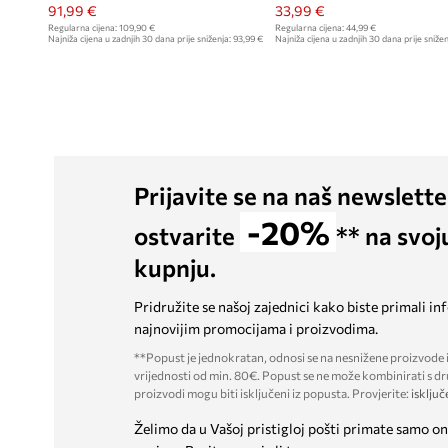
91,99 €
33,99 €
Regularna cijena:
109,90 €
Regularna cijena:
44,99 €
Najniža cijena u zadnjih 30 dana prije sniženja:
93,99 €
Najniža cijena u zadnjih 30 dana prije snižen
Prijavite se na naš newslette
-20%
ostvarite
** na svoj
kupnju.
Pridružite se našoj zajednici kako biste primali in
najnovijim promocijama i proizvodima.
**Popust je jednokratan, odnosi se na nesnižene proizvode i
vrijednosti od min. 80€. Popust se ne može kombinirati s dr
proizvodi mogu biti isključeni iz popusta. Provjerite:
isključ
Želimo da u Vašoj pristigloj pošti primate samo on