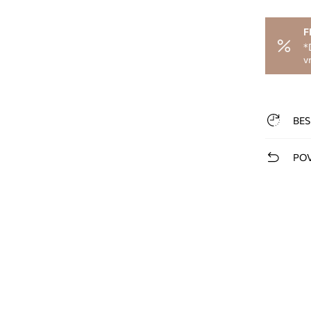
F
*
v
BES
POV