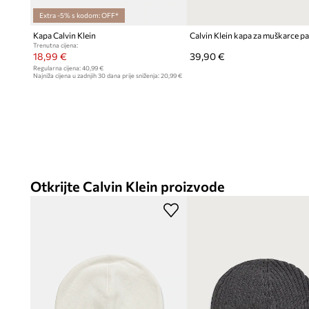
Extra -5% s kodom: OFF*
Kapa Calvin Klein
Calvin Klein kapa za muškarce 
Trenutna cijena:
18,99 €
39,90 €
Regularna cijena:
40,99 €
Najniža cijena u zadnjih 30 dana prije sniženja:
20,99 €
Otkrijte Calvin Klein proizvode