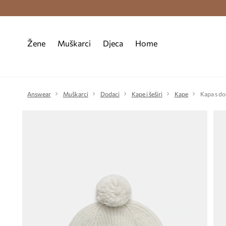
Premium Fashion Benefits >
Besplatna d
Žene
Muškarci
Djeca
Home
Answear
Muškarci
Dodaci
Kape i šeširi
Kape
Kapa s do