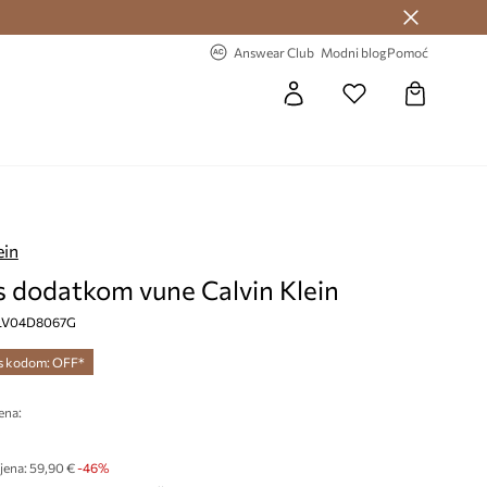
Answear Club >
-20% na prvu narudžbu >
Answear Club
Modni blog
Pomoć
ein
s dodatkom vune Calvin Klein
a, LV04D8067G
 s kodom: OFF*
ena:
€
jena:
59,90 €
-46%