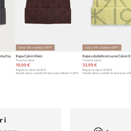
Extra -5% s kodom: OFF*
Extra -5% s kodom: OFF*
pamučna
Kapa Calvin Klein
Kapa s dodatkom vune Calvin K
Trenutna cijena:
Trenutna cijena:
19,99 €
33,99 €
Regularna cijena:
40,90 €
Regularna cijena:
69,90 €
Najniža cijena u zadnjih 30 dana prije sniženja:
21,99 €
Najniža cijena u zadnjih 30 dana prije sniž
r i