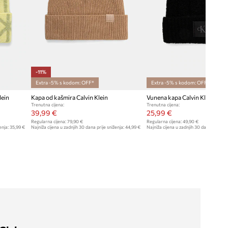
-11%
Extra -5% s kodom: OFF*
Extra -5% s kodom: OFF*
lein
Kapa od kašmira Calvin Klein
Vunena kapa Calvin Klein
Trenutna cijena:
Trenutna cijena:
39,99 €
25,99 €
Regularna cijena:
79,90 €
Regularna cijena:
49,90 €
enja:
35,99 €
Najniža cijena u zadnjih 30 dana prije sniženja:
44,99 €
Najniža cijena u zadnjih 30 dana prije sn