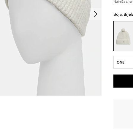
Najniža cijen
Boja:
bijel
ONE