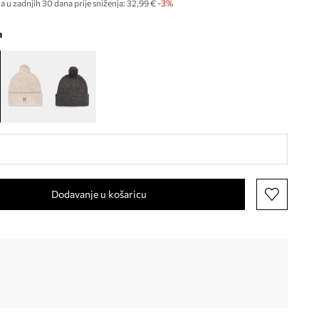
a u zadnjih 30 dana prije sniženja:
32,99 €
 -3%
a
Dodavanje u košaricu