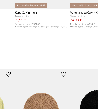
Extra -5% s kodom: OFF*
Extra -5% s kodom: OFF*
Kapa Calvin Klein
Vunena kapa Calvin Klein
Trenutna cijena:
Trenutna cijena:
19,99 €
24,99 €
Regularna cijena:
39,90 €
Regularna cijena:
49,90 €
Najniža cijena u zadnjih 30 dana prije sniženja:
21,99 €
Najniža cijena u zadnjih 30 dana prije sn