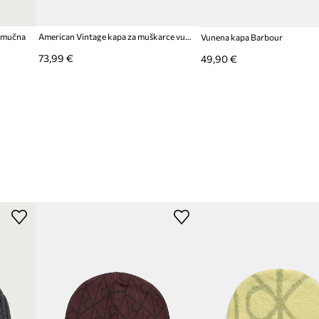
pamučna
American Vintage kapa za muškarce vunena
Vunena kapa Barbour
73,99 €
49,90 €