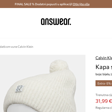
ostava i povrat (od 70€) >
FINAL SALE % Dodatni popusti u aplikaciji!
Dostava u roku 48 sati >
Otkrijte više
Štedite s 
datkom vune Calvin Klein
Calvin Kl
Kapa 
boja: bijel
Extra -5%
Trenutna cij
31,99 
Regularna ci