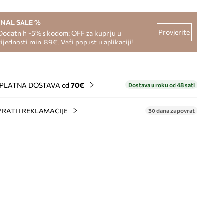
INAL SALE %
Provjerite
Dodatnih -5% s kodom: OFF za kupnju u
rijednosti min. 89€. Veći popust u aplikaciji!
PLATNA DOSTAVA od
70€
Dostava u roku od 48 sati
RATI I REKLAMACIJE
30 dana za povrat