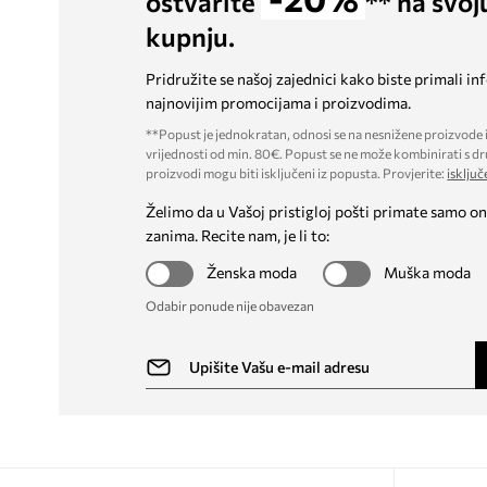
ostvarite
** na svoj
kupnju.
Pridružite se našoj zajednici kako biste primali in
najnovijim promocijama i proizvodima.
**Popust je jednokratan, odnosi se na nesnižene proizvode i
vrijednosti od min. 80€. Popust se ne može kombinirati s dr
proizvodi mogu biti isključeni iz popusta. Provjerite:
isključ
Želimo da u Vašoj pristigloj pošti primate samo on
zanima. Recite nam, je li to:
Ženska moda
Muška moda
Odabir ponude nije obavezan