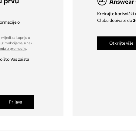
u prvu
Answear 
Kreirajte korisnički
Clubu dobivate do
2
formacije o
 vrijedi za kupnju u
Otkrijte više
ugim akcijama, a neki
enja iz promocije
.
o što Vas zaista
Prijava