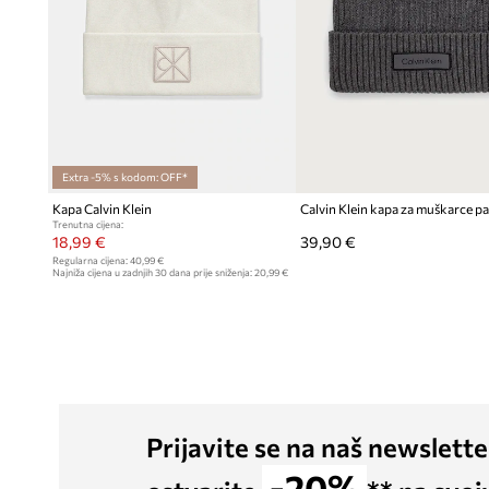
Extra -5% s kodom: OFF*
Kapa Calvin Klein
Calvin Klein kapa za muškarce 
Trenutna cijena:
18,99 €
39,90 €
Regularna cijena:
40,99 €
Najniža cijena u zadnjih 30 dana prije sniženja:
20,99 €
Prijavite se na naš newslette
-20%