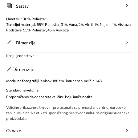
Sastav
Umetak: 100% Poliester
Temeljni materijal: 65% Poliester, 31% Vuna, 2% Akril, 1% Najlon, 1% Viskoza
Podstava: 55% Poliester, 45% Viskoza
Dimenzije
Kroj
:
jednostavni
Dimenzije
Model na fotografiji je visok 188 cm i ima na sebi veličinu 48
Standardna veličina
Preporučamo da odaberete veličinu koju inače nosite.
Veličine prikazane u trgovini preračunate su prema standardnoj europskoj
tablici veličina. Na etiketi isporučenog proizvoda nalazi se originalna oznaka
proizvođača.
Oznake