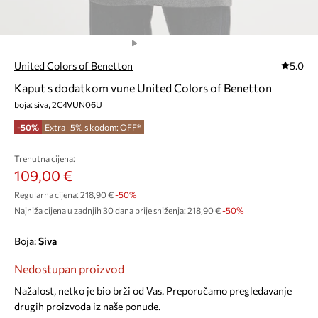
United Colors of Benetton
5.0
Kaput s dodatkom vune United Colors of Benetton
boja: siva, 2C4VUN06U
-50%
Extra -5% s kodom: OFF*
Trenutna cijena:
109,00 €
Regularna cijena:
218,90 €
-50%
Najniža cijena u zadnjih 30 dana prije sniženja:
218,90 €
 -50%
Boja:
siva
Nedostupan proizvod
Nažalost, netko je bio brži od Vas. Preporučamo pregledavanje
drugih proizvoda iz naše ponude.