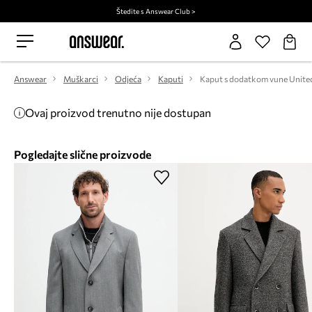
Štedite s Answear Club >
Answear
Muškarci
Odjeća
Kaputi
Ovaj proizvod trenutno nije dostupan
Pogledajte slične proizvode