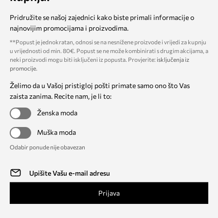
Pridružite se našoj zajednici kako biste primali informacije o
najnovijim promocijama i proizvodima.
**Popust je jednokratan, odnosi se na nesnižene proizvode i vrijedi za kupnju
u vrijednosti od min. 80€. Popust se ne može kombinirati s drugim akcijama, a
neki proizvodi mogu biti isključeni iz popusta. Provjerite:
isključenja iz
promocije
.
Želimo da u Vašoj pristigloj pošti primate samo ono što Vas
zaista zanima. Recite nam, je li to:
Ženska moda
Muška moda
Odabir ponude nije obavezan
Prijava