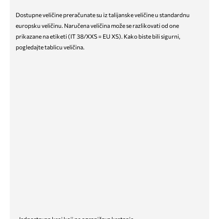
Dostupne veličine preračunate su iz talijanske veličine u standardnu
europsku veličinu. Naručena veličina može se razlikovati od one
prikazane na etiketi (IT 38/XXS = EU XS). Kako biste bili sigurni,
pogledajte tablicu veličina.
- Jednostavan kroj koji ne ograničava kretanje.