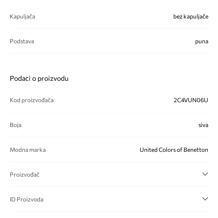
Kapuljača
bez kapuljače
Podstava
puna
Podaci o proizvodu
Kod proizvođača
2C4VUN06U
Boja
siva
Modna marka
United Colors of Benetton
Proizvođač
ID Proizvoda