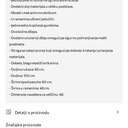
- Dodatni sloj materijala u obliku podstave.
- Model s mekanim ovratnikom.
- U ramenima ušiveni jastučići.
- Jednoredno kopčanje gumbima.
- Dva bočna džepa.
- Dodatni unutarnji džep omogućuje sigurno pohranjivanje malih
predmeta.
- Straga se nalazi prorez koji omogućuje slobodu kretanja i prianjanje
materijala.
- Debela, blago elastična tkanina.
- Duljina rukava: 65 cm.
- Duljina: 100 cm.
- Širina ispod pazuha: 60 cm.
- Širina u ramenima: 48 cm.
- Dimenzije navedene za veličinu: 48.
Detalji o proizvodu
Značajke proizvoda