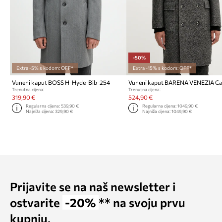
-50%
Extra -5% s kodom: OFF*
Extra -15% s kodom: OFF*
Vuneni kaput BOSS H-Hyde-Bib-254
Trenutna cijena:
Trenutna cijena:
319,90 €
524,90 €
Regularna cijena:
539,90 €
Regularna cijena:
1049,90 €
Najniža cijena:
329,90 €
Najniža cijena:
1049,90 €
Prijavite se na naš newsletter i
ostvarite
-20%
** na svoju prvu
kupnju.