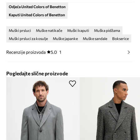
Odjeća United Colors of Benetton
Kaputi United Colors of Benetton
Muški prsluci
Muške natikače
Muški kaputi
Muška pidžama
Muški prsluci za kosulje
Muške japanke
Muške sandale
Bokserice
Recenzije proizvoda
5.0
1
Pogledajte slične proizvode