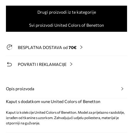
Drugi proizvodi iz te kategorije
Svi proizvodi United Colors of Benetton
BESPLATNA DOSTAVA od
70€
POVRATI I REKLAMACIJE
Opis proizvoda
Kaput s dodatkom vune United Colors of Benetton
Kaput iz kolekcije United Colors of Benetton. Model za prijelazno razdoblje,
izrađen od tkanine s uzorkom. Zahvaljujući udjelu poliestera, materijal je
otporniji na gužvanje.