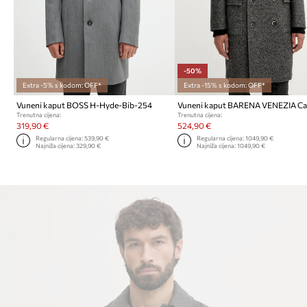
-50%
Extra -5% s kodom: OFF*
Extra -15% s kodom: OFF*
Vuneni kaput BOSS H-Hyde-Bib-254
Trenutna cijena:
Trenutna cijena:
319,90 €
524,90 €
Regularna cijena:
539,90 €
Regularna cijena:
1049,90 €
Najniža cijena:
329,90 €
Najniža cijena:
1049,90 €