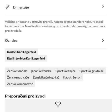
Dimenzije
Veličine prikazane u trgovini preračunate su prema standardnoj europskoj
tablici veličina. Na etiketi isporučenog proizvoda nalazi se originalna oznaka
proizvođača.
Oznake
Dodaci Karl Lagerfeld
Etuiji i torbice Karl Lagerfeld
Ženske sandale
Japanke ženske
Sportske tajice
Sportski grudnjaci
Ženske natikače
Ženski kućni ogrtač
Kaputi ženski
Ženski kombinezon
Preporučeni proizvodi