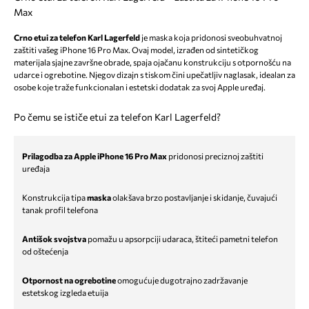
Max
Crno etui za telefon Karl Lagerfeld
je maska koja pridonosi sveobuhvatnoj
zaštiti vašeg iPhone 16 Pro Max. Ovaj model, izrađen od sintetičkog
materijala sjajne završne obrade, spaja ojačanu konstrukciju s otpornošću na
udarce i ogrebotine. Njegov dizajn s tiskom čini upečatljiv naglasak, idealan za
osobe koje traže funkcionalan i estetski dodatak za svoj Apple uređaj.
Po čemu se ističe etui za telefon Karl Lagerfeld?
Prilagodba za Apple iPhone 16 Pro Max
pridonosi preciznoj zaštiti
uređaja
Konstrukcija tipa
maska
olakšava brzo postavljanje i skidanje, čuvajući
tanak profil telefona
Antišok svojstva
pomažu u apsorpciji udaraca, štiteći pametni telefon
od oštećenja
Otpornost na ogrebotine
omogućuje dugotrajno zadržavanje
estetskog izgleda etuija