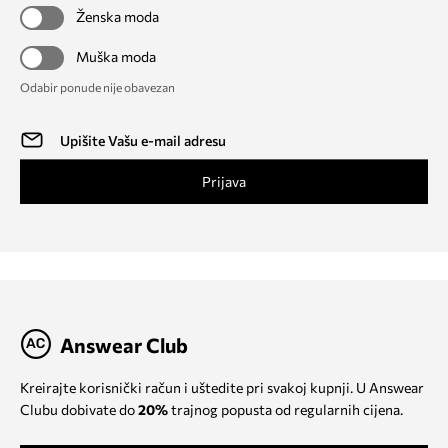
Ženska moda
Muška moda
Odabir ponude nije obavezan
Prijava
Answear Club
Kreirajte korisnički račun i uštedite pri svakoj kupnji. U Answear
Clubu dobivate do
20%
trajnog popusta od regularnih cijena.