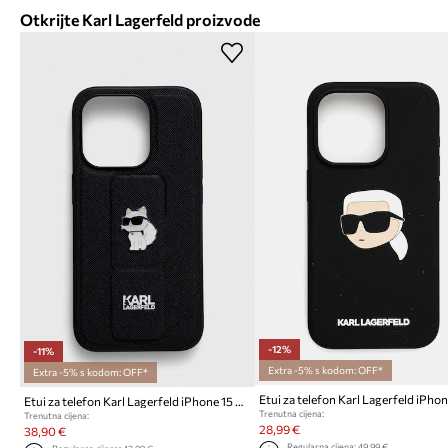
Otkrijte Karl Lagerfeld proizvode
-12%
-11%
Extra -5% s kodom: OFF*
Extra -5% s kodom: OFF*
Etui za telefon Karl Lagerfeld iPhone 15 Pro 6.1''
Trenutna cijena:
Trenutna cijena:
28,99 €
38,90 €
Regularna cijena:
49,99 €