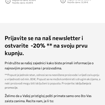
Regularna cijena:
43,99 €
Najniža cijena:
32,99 €
Najniža cijena:
43,99 €
Prijavite se na naš newsletter i
ostvarite
-20%
** na svoju prvu
kupnju.
Pridružite se našoj zajednici kako biste primali informacije o
najnovijim promocijama i proizvodima.
**Popust je jednokratan, odnosi se na nesnižene proizvode i vrijedi za kupnju
u vrijednosti od min. 80€. Popust se ne može kombinirati s drugim akcijama, a
neki proizvodi mogu biti isključeni iz popusta. Provjerite:
isključenja iz
promocije
.
Želimo da u Vašoj pristigloj pošti primate samo ono što Vas
zaista zanima. Recite nam, je li to: