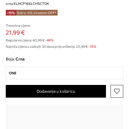
crno KLHCP16XLCHSCTDK
-15%
Extra -5% s kodom: OFF*
Trenutna cijena:
21,99 €
Regularna cijena:
40,99 €
-46%
Najniža cijena u zadnjih 30 dana prije sniženja:
25,99 €
 -15%
Boja:
crna
ONE
Dodavanje u košaricu