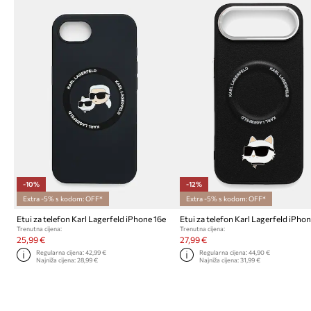
-10%
-12%
Extra -5% s kodom: OFF*
Extra -5% s kodom: OFF*
Etui za telefon Karl Lagerfeld iPhone 16e
Trenutna cijena:
Trenutna cijena:
25,99 €
27,99 €
Regularna cijena:
42,99 €
Regularna cijena:
44,90 €
Najniža cijena:
28,99 €
Najniža cijena:
31,99 €