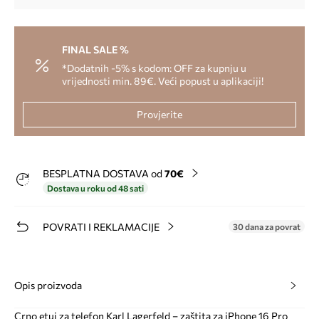
FINAL SALE %
*Dodatnih -5% s kodom: OFF za kupnju u
vrijednosti min. 89€. Veći popust u aplikaciji!
Provjerite
BESPLATNA DOSTAVA od
70€
Dostava u roku od 48 sati
POVRATI I REKLAMACIJE
30 dana za povrat
Opis proizvoda
Crno etui za telefon Karl Lagerfeld – zaštita za iPhone 16 Pro