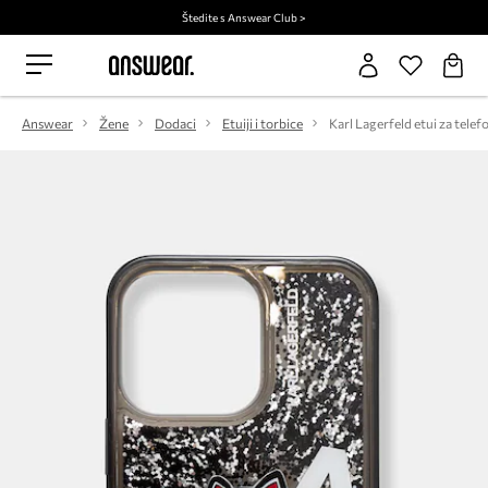
Štedite s Answear Club >
Answear
Žene
Dodaci
Etuiji i torbice