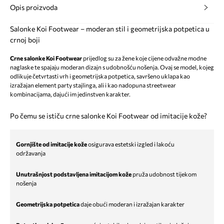
Opis proizvoda
Salonke Koi Footwear – moderan stil i geometrijska potpetica u
crnoj boji
Crne salonke Koi Footwear
prijedlog su za žene koje cijene odvažne modne
naglaske te spajaju moderan dizajn s udobnošću nošenja. Ovaj se model, kojeg
odlikuje četvrtasti vrh i geometrijska potpetica, savršeno uklapa kao
izražajan element party stajlinga, ali i kao nadopuna streetwear
kombinacijama, dajući im jedinstven karakter.
Po čemu se ističu crne salonke Koi Footwear od imitacije kože?
Gornjište od imitacije kože
osigurava estetski izgled i lakoću
održavanja
Unutrašnjost podstavljena imitacijom kože
pruža udobnost tijekom
nošenja
Geometrijska potpetica
daje obući moderan i izražajan karakter