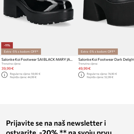
-11%
Extra -5% s kodom: OFF*
Extra -5% s kodom: OFF*
Salonke Koi Footwear SAI BLACK MARY JANES ‘ PATENT EDITION’
Trenutna cijena:
Trenutna cijena:
39,99 €
49,99 €
Regularna cijena:
59,90 €
Regularna cijena:
74,90 €
Najniža cijena:
44,99 €
Najniža cijena:
52,99 €
Prijavite se na naš newsletter i
ostvarite
-20%
** na svoju prvu