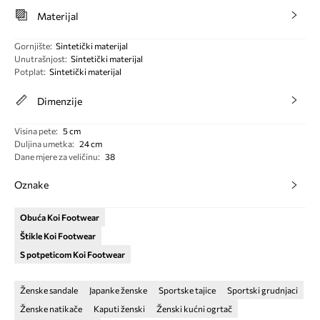
Materijal
Gornjište
:
Sintetički materijal
Unutrašnjost
:
Sintetički materijal
Potplat
:
Sintetički materijal
Dimenzije
Visina pete
:
5 cm
Duljina umetka
:
24 cm
Dane mjere za veličinu
:
38
Oznake
Obuća Koi Footwear
Štikle Koi Footwear
S potpeticom Koi Footwear
Ženske sandale
Japanke ženske
Sportske tajice
Sportski grudnjaci
Ženske natikače
Kaputi ženski
Ženski kućni ogrtač