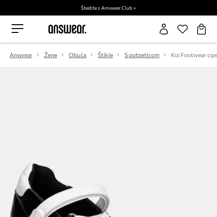
Štedite s Answear Club >
Answear
Žene
Obuća
Štikle
S potpeticom