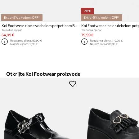
-10%
Extra -5% s kodom: OFF*
Extra -5% s kodom: OFF*
Koi Footwear cipele s debelom potpeticom Blazed Flames Strappy Heels
Trenutna cijena:
Trenutna cijena:
64,99 €
79,99 €
Regularna cijena:
99,90 €
Regularna cijena:
119,90 €
Najniža cijena:
67,99 €
Najniža cijena:
88,99 €
Otkrijte Koi Footwear proizvode