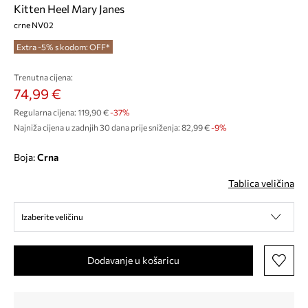
Kitten Heel Mary Janes
crne NV02
Extra -5% s kodom: OFF*
Trenutna cijena:
74,99 €
Regularna cijena:
119,90 €
-37%
Najniža cijena u zadnjih 30 dana prije sniženja:
82,99 €
 -9%
Boja:
crna
Tablica veličina
Izaberite veličinu
Dodavanje u košaricu