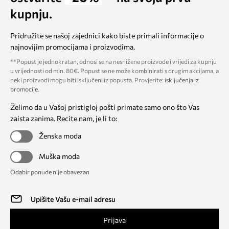
kupnju.
Pridružite se našoj zajednici kako biste primali informacije o
najnovijim promocijama i proizvodima.
**Popust je jednokratan, odnosi se na nesnižene proizvode i vrijedi za kupnju
u vrijednosti od min. 80€. Popust se ne može kombinirati s drugim akcijama, a
neki proizvodi mogu biti isključeni iz popusta. Provjerite:
isključenja iz
promocije
.
Želimo da u Vašoj pristigloj pošti primate samo ono što Vas
zaista zanima. Recite nam, je li to:
Ženska moda
Muška moda
Odabir ponude nije obavezan
Prijava