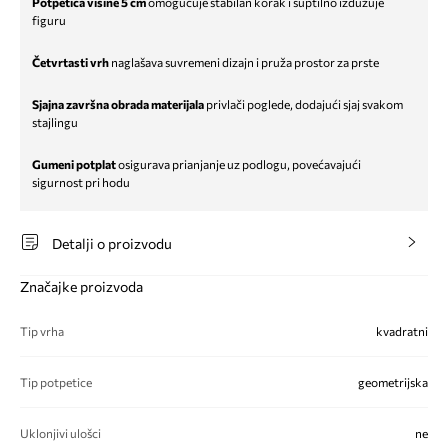
Potpetica visine 5 cm
omogućuje stabilan korak i suptilno izdužuje
figuru
Četvrtasti vrh
naglašava suvremeni dizajn i pruža prostor za prste
Sjajna završna obrada materijala
privlači poglede, dodajući sjaj svakom
stajlingu
Gumeni potplat
osigurava prianjanje uz podlogu, povećavajući
sigurnost pri hodu
Detalji o proizvodu
Značajke proizvoda
Tip vrha
kvadratni
Tip potpetice
geometrijska
Uklonjivi ulošci
ne