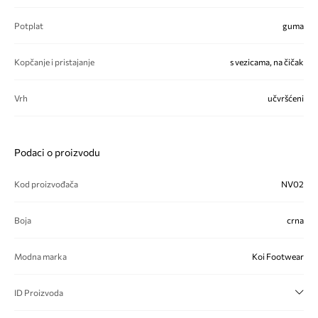
Potplat
guma
Kopčanje i pristajanje
s vezicama, na čičak
Vrh
učvršćeni
Podaci o proizvodu
Kod proizvođača
NV02
Boja
crna
Modna marka
Koi Footwear
ID Proizvoda