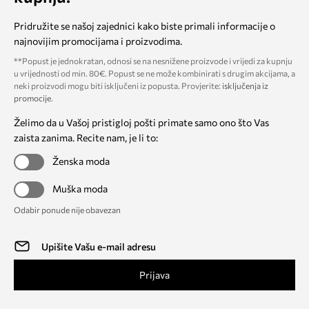
Pridružite se našoj zajednici kako biste primali informacije o
najnovijim promocijama i proizvodima.
**Popust je jednokratan, odnosi se na nesnižene proizvode i vrijedi za kupnju
u vrijednosti od min. 80€. Popust se ne može kombinirati s drugim akcijama, a
neki proizvodi mogu biti isključeni iz popusta. Provjerite:
isključenja iz
promocije
.
Želimo da u Vašoj pristigloj pošti primate samo ono što Vas
zaista zanima. Recite nam, je li to:
Ženska moda
Muška moda
Odabir ponude nije obavezan
Prijava