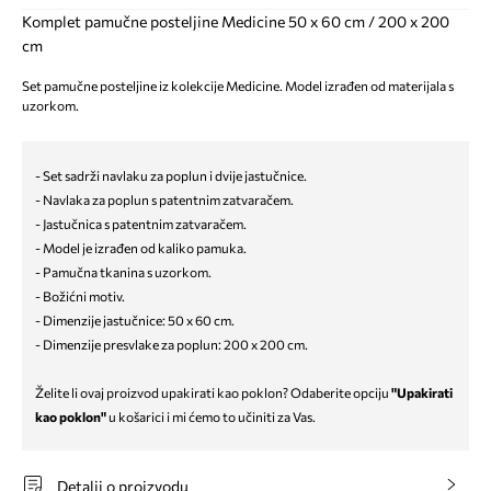
Komplet pamučne posteljine Medicine 50 x 60 cm / 200 x 200
cm
Set pamučne posteljine iz kolekcije Medicine. Model izrađen od materijala s
uzorkom.
- Set sadrži navlaku za poplun i dvije jastučnice.
- Navlaka za poplun s patentnim zatvaračem.
- Jastučnica s patentnim zatvaračem.
- Model je izrađen od kaliko pamuka.
- Pamučna tkanina s uzorkom.
- Božićni motiv.
- Dimenzije jastučnice: 50 x 60 cm.
- Dimenzije presvlake za poplun: 200 x 200 cm.
Želite li ovaj proizvod upakirati kao poklon? Odaberite opciju
"Upakirati
kao poklon"
u košarici i mi ćemo to učiniti za Vas.
Detalji o proizvodu