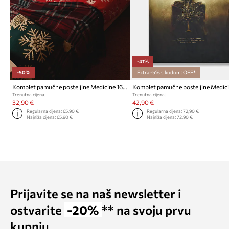
-41%
-50%
Extra -5% s kodom: OFF*
Komplet pamučne posteljine Medicine 160 x 200 cm
Komplet pamučne posteljine Medic
Trenutna cijena:
Trenutna cijena:
32,90 €
42,90 €
Regularna cijena:
65,90 €
Regularna cijena:
72,90 €
Najniža cijena:
65,90 €
Najniža cijena:
72,90 €
Prijavite se na naš newsletter i
ostvarite
-20%
** na svoju prvu
kupnju.