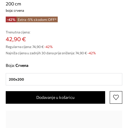
200 cm
boja: crvena
-42%
Extra -5% s kodom: OFF*
Trenutna cijena:
42,90 €
Regularna cijena:
74,90 €
-42%
Najniža cijena u zadnjih 30 dana prije sniženja:
74,90 €
 -42%
Boja:
crvena
200x200
Dodavanje u košaricu