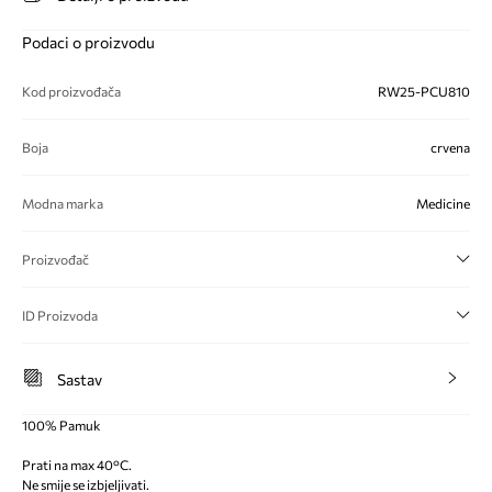
Podaci o proizvodu
Kod proizvođača
RW25-PCU810
Boja
crvena
Modna marka
Medicine
Proizvođač
ID Proizvoda
Sastav
100% Pamuk
Prati na max 40°C.
Ne smije se izbjeljivati.