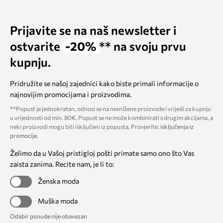
Prijavite se na naš newsletter i
ostvarite
-20%
** na svoju prvu
kupnju.
Pridružite se našoj zajednici kako biste primali informacije o
najnovijim promocijama i proizvodima.
**Popust je jednokratan, odnosi se na nesnižene proizvode i vrijedi za kupnju
u vrijednosti od min. 80€. Popust se ne može kombinirati s drugim akcijama, a
neki proizvodi mogu biti isključeni iz popusta. Provjerite:
isključenja iz
promocije
.
Želimo da u Vašoj pristigloj pošti primate samo ono što Vas
zaista zanima. Recite nam, je li to:
Ženska moda
Muška moda
Odabir ponude nije obavezan