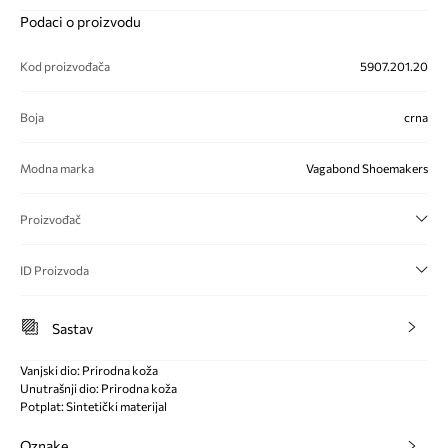
Podaci o proizvodu
Kod proizvođača
5907.201.20
Boja
crna
Modna marka
Vagabond Shoemakers
Proizvođač
ID Proizvoda
Sastav
Vanjski dio: Prirodna koža
Unutrašnji dio: Prirodna koža
Potplat: Sintetički materijal
Oznake