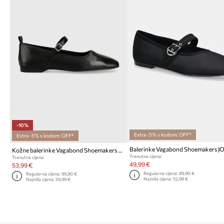
-10%
Extra -5% s kodom: OFF*
Extra -5% s kodom: OFF*
Balerinke Vagabond Shoemakers J
Kožne balerinke Vagabond Shoemakers Delia
Trenutna cijena:
Trenutna cijena:
49,99 €
53,99 €
Regularna cijena:
89,90 €
Regularna cijena:
99,90 €
Najniža cijena:
52,99 €
Najniža cijena:
59,99 €