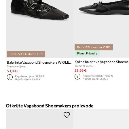
Extra -5% s kodom: OFF*
Planet Friendly
Extra -5% s kodom: OFF*
Balerinke Vagabond Shoemakers WIOLETTA
Trenutna cijena:
Trenutna cijena:
53,99 €
53,99 €
Regularna cijena:
119,90 €
Regularna cijena:
99,90 €
Najniža cijena:
55,99 €
Najniža cijena:
55,99 €
Otkrijte Vagabond Shoemakers proizvode