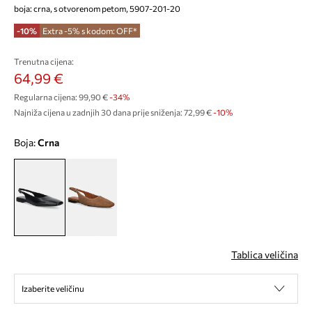
boja: crna, s otvorenom petom, 5907-201-20
-10%
Extra -5% s kodom: OFF*
Trenutna cijena:
64,99 €
Regularna cijena:
99,90 €
-34%
Najniža cijena u zadnjih 30 dana prije sniženja:
72,99 €
 -10%
Boja:
crna
Tablica veličina
Izaberite veličinu