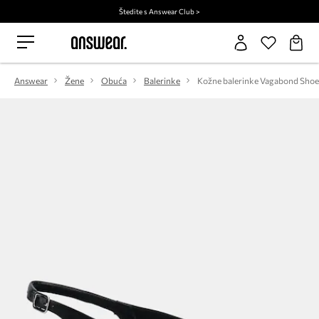
Štedite s Answear Club >
Answear
Žene
Obuća
Balerinke