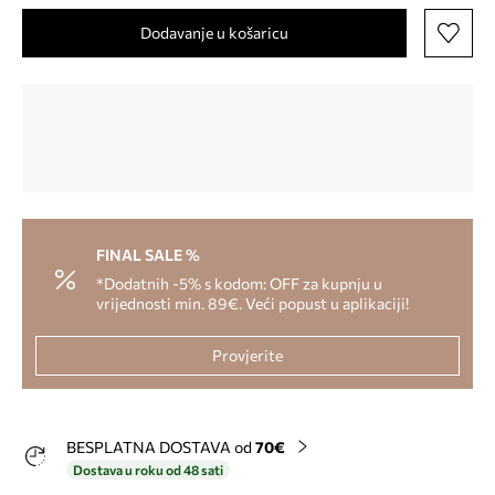
Dodavanje u košaricu
FINAL SALE %
*Dodatnih -5% s kodom: OFF za kupnju u
vrijednosti min. 89€. Veći popust u aplikaciji!
Provjerite
BESPLATNA DOSTAVA od
70€
Dostava u roku od 48 sati