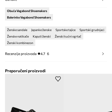
Obuća Vagabond Shoemakers
Balerinke Vagabond Shoemakers
Ženske sandale
Japanke ženske
Sportske tajice
Sportski grudnjaci
Ženske natikače
Kaputi ženski
Ženski kućni ogrtač
Ženski kombinezon
Recenzije proizvoda
4.7
6
Preporučeni proizvodi