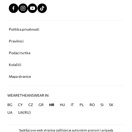
Politika privatnosti
Pravilnici
Podaci tvrtke
Kolačići
Mapa stranice
WEARETHEANSWEAR IN:
BG
CY
CZ
GR
HR
HU
IT
PL
RO
SI
SK
UA
UA(RU)
Sadržaj ove web stranice zaštićen je autorskim pravom i pripada