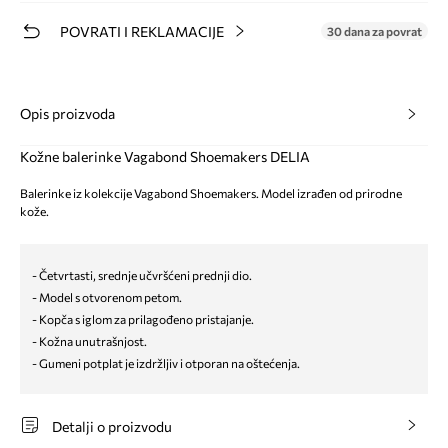
POVRATI I REKLAMACIJE
30 dana za povrat
Opis proizvoda
Kožne balerinke Vagabond Shoemakers DELIA
Balerinke iz kolekcije Vagabond Shoemakers. Model izrađen od prirodne
kože.
- Četvrtasti, srednje učvršćeni prednji dio.
- Model s otvorenom petom.
- Kopča s iglom za prilagođeno pristajanje.
- Kožna unutrašnjost.
- Gumeni potplat je izdržljiv i otporan na oštećenja.
Detalji o proizvodu