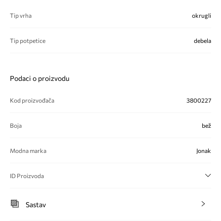
Tip vrha
okrugli
Tip potpetice
debela
Podaci o proizvodu
Kod proizvođača
3800227
Boja
bež
Modna marka
Jonak
ID Proizvoda
Sastav