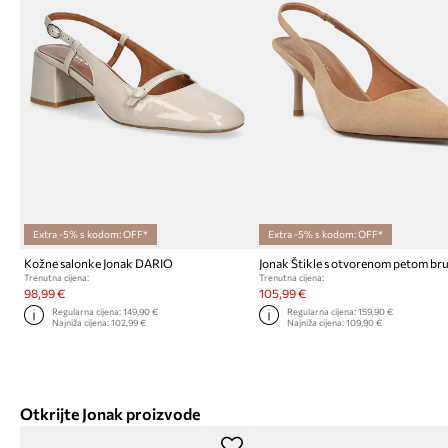
Extra -5% s kodom: OFF*
Extra -5% s kodom: OFF*
Kožne salonke Jonak DARIO
Trenutna cijena:
Trenutna cijena:
98,99 €
105,99 €
Regularna cijena:
149,90 €
Regularna cijena:
159,90 €
Najniža cijena:
102,99 €
Najniža cijena:
109,90 €
Otkrijte Jonak proizvode