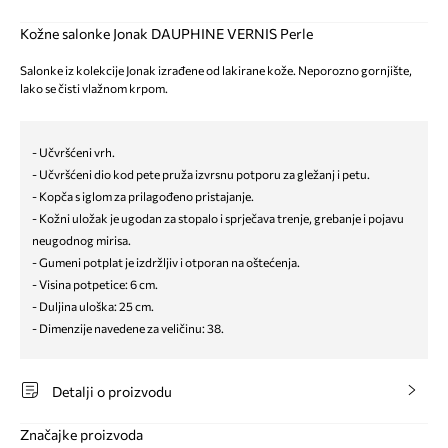
Kožne salonke Jonak DAUPHINE VERNIS Perle
Salonke iz kolekcije Jonak izrađene od lakirane kože. Neporozno gornjište,
lako se čisti vlažnom krpom.
- Učvršćeni vrh.
- Učvršćeni dio kod pete pruža izvrsnu potporu za gležanj i petu.
- Kopča s iglom za prilagođeno pristajanje.
- Kožni uložak je ugodan za stopalo i sprječava trenje, grebanje i pojavu
neugodnog mirisa.
- Gumeni potplat je izdržljiv i otporan na oštećenja.
- Visina potpetice: 6 cm.
- Duljina uloška: 25 cm.
- Dimenzije navedene za veličinu: 38.
Detalji o proizvodu
Značajke proizvoda