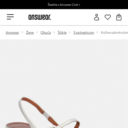
Štedite s Answear Club >
Answear
Žene
Obuća
Štikle
S potpeticom