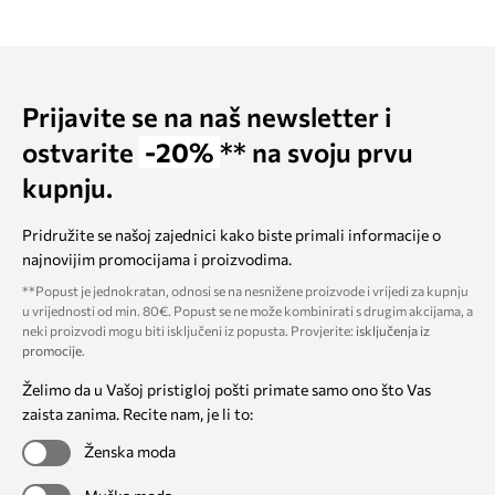
Prijavite se na naš newsletter i
ostvarite
-20%
** na svoju prvu
kupnju.
Pridružite se našoj zajednici kako biste primali informacije o
najnovijim promocijama i proizvodima.
**Popust je jednokratan, odnosi se na nesnižene proizvode i vrijedi za kupnju
u vrijednosti od min. 80€. Popust se ne može kombinirati s drugim akcijama, a
neki proizvodi mogu biti isključeni iz popusta. Provjerite:
isključenja iz
promocije
.
Želimo da u Vašoj pristigloj pošti primate samo ono što Vas
zaista zanima. Recite nam, je li to:
Ženska moda