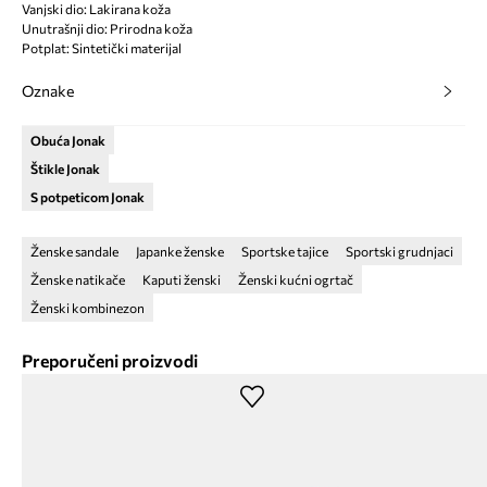
Vanjski dio: Lakirana koža
Unutrašnji dio: Prirodna koža
Potplat: Sintetički materijal
Oznake
Obuća Jonak
Štikle Jonak
S potpeticom Jonak
Ženske sandale
Japanke ženske
Sportske tajice
Sportski grudnjaci
Ženske natikače
Kaputi ženski
Ženski kućni ogrtač
Ženski kombinezon
Preporučeni proizvodi