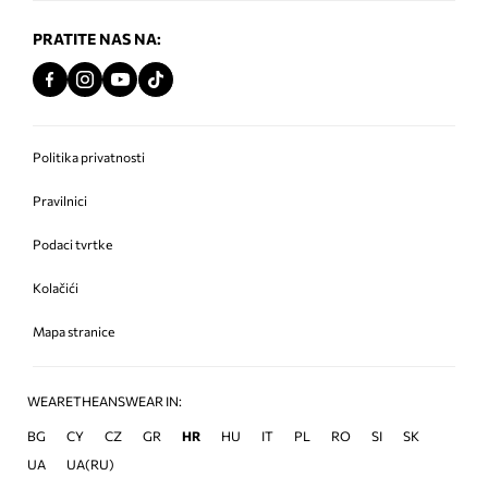
PRATITE NAS NA:
Politika privatnosti
Pravilnici
Podaci tvrtke
Kolačići
Mapa stranice
WEARETHEANSWEAR IN:
BG
CY
CZ
GR
HR
HU
IT
PL
RO
SI
SK
UA
UA(RU)