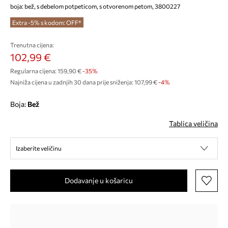
boja: bež, s debelom potpeticom, s otvorenom petom, 3800227
Extra -5% s kodom: OFF*
Trenutna cijena:
102,99 €
Regularna cijena:
159,90 €
-35%
Najniža cijena u zadnjih 30 dana prije sniženja:
107,99 €
 -4%
Boja:
bež
Tablica veličina
Izaberite veličinu
Dodavanje u košaricu