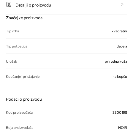
Detalji o proizvodu
Značajke proizvoda
Tip vrha
kvadratni
Tip potpetice
debela
Uložak
prirodna koža
Kopčanje i pristajanje
na kopču
Podaci o proizvodu
Kod proizvođača
3300198
Boja proizvođača
NOIR