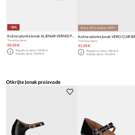
-18%
Extra -5% s kodom: OFF*
Kožne salonke Jonak ALIENAR VERNIS PLISSE
Trenutna cijena:
Trenutna cijena:
89,99 €
93,99 €
Regularna cijena:
159,90 €
Regularna cijena:
184,90 €
Najniža cijena:
109,90 €
Najniža cijena:
100,99 €
Otkrijte Jonak proizvode