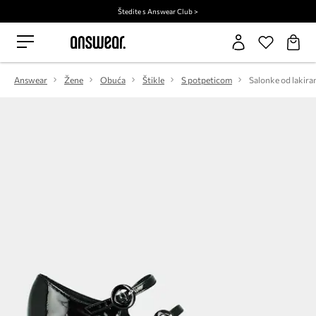
Štedite s Answear Club >
Answear
Žene
Obuća
Štikle
S potpeticom