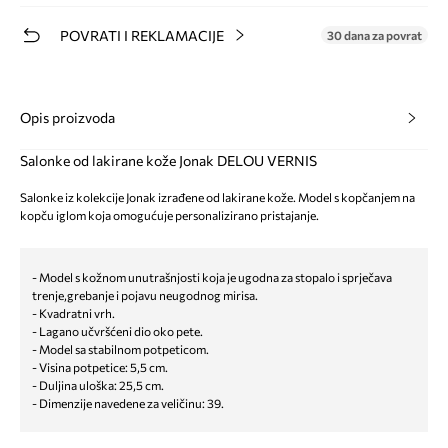
POVRATI I REKLAMACIJE
30 dana za povrat
Opis proizvoda
Salonke od lakirane kože Jonak DELOU VERNIS
Salonke iz kolekcije Jonak izrađene od lakirane kože. Model s kopčanjem na
kopču iglom koja omogućuje personalizirano pristajanje.
- Model s kožnom unutrašnjosti koja je ugodna za stopalo i sprječava
trenje,grebanje i pojavu neugodnog mirisa.
- Kvadratni vrh.
- Lagano učvršćeni dio oko pete.
- Model sa stabilnom potpeticom.
- Visina potpetice: 5,5 cm.
- Duljina uloška: 25,5 cm.
- Dimenzije navedene za veličinu: 39.