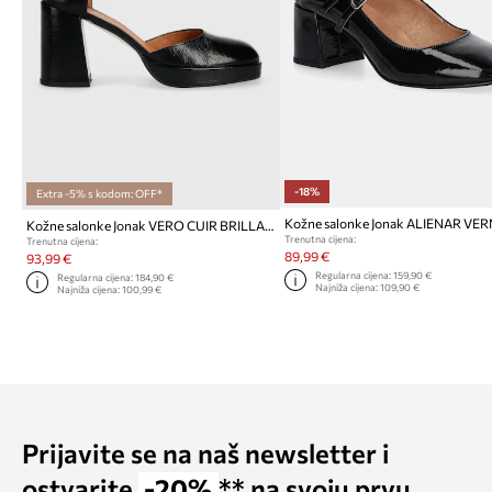
-18%
Extra -5% s kodom: OFF*
Kožne salonke Jonak VERO CUIR BRILLANT
Trenutna cijena:
Trenutna cijena:
89,99 €
93,99 €
Regularna cijena:
159,90 €
Regularna cijena:
184,90 €
Najniža cijena:
109,90 €
Najniža cijena:
100,99 €
Prijavite se na naš newsletter i
ostvarite
-20%
** na svoju prvu