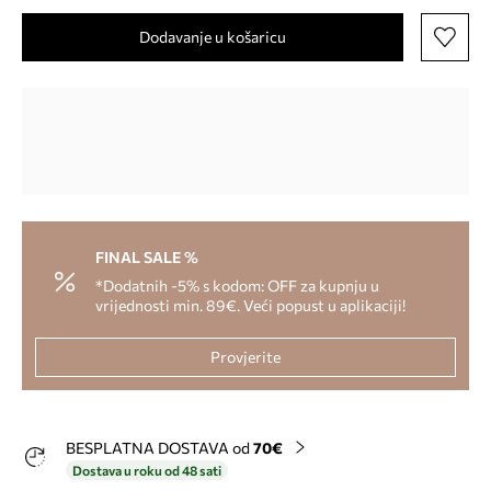
Dodavanje u košaricu
FINAL SALE %
*Dodatnih -5% s kodom: OFF za kupnju u
vrijednosti min. 89€. Veći popust u aplikaciji!
Provjerite
BESPLATNA DOSTAVA od
70€
Dostava u roku od 48 sati