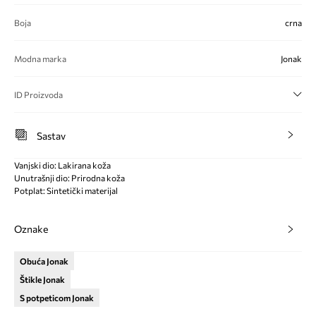
Boja
crna
Modna marka
Jonak
ID Proizvoda
Sastav
Vanjski dio: Lakirana koža
Unutrašnji dio: Prirodna koža
Potplat: Sintetički materijal
Oznake
Obuća Jonak
Štikle Jonak
S potpeticom Jonak