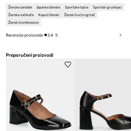
Ženske sandale
Japanke ženske
Sportske tajice
Sportski grudnjaci
Ženske natikače
Kaputi ženski
Ženski kućni ogrtač
Ženski kombinezon
Recenzije proizvoda
3.4
5
Preporučeni proizvodi