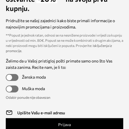
kupnju.
Pridružite se našoj zajednici kako biste primali informacije o
najnovijim promocijama i proizvodima.
**Popust je jednokratan, odnosi se na nesnižene proizvode i vrijedi za kupnju
u vrijednosti od min. 80€. Popust se ne može kombinirati s drugim akcijama, a
neki proizvodi mogu biti isključeni iz popusta. Provjerite:
isključenja iz
promocije
.
Želimo da u Vašoj pristigloj pošti primate samo ono što Vas
zaista zanima. Recite nam, je li to:
Ženska moda
Muška moda
Odabir ponude nije obavezan
Prijava