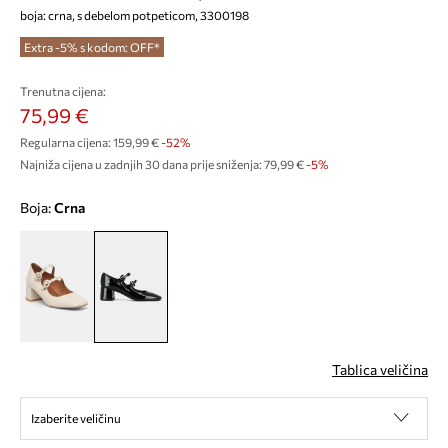
boja: crna, s debelom potpeticom, 3300198
Extra -5% s kodom: OFF*
Trenutna cijena:
75,99 €
Regularna cijena:
159,99 €
-52%
Najniža cijena u zadnjih 30 dana prije sniženja:
79,99 €
 -5%
Boja:
crna
Tablica veličina
Izaberite veličinu