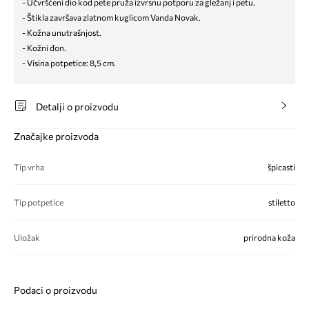
- Učvršćeni dio kod pete pruža izvrsnu potporu za gležanj i petu.
- Štikla završava zlatnom kuglicom Vanda Novak.
- Kožna unutrašnjost.
- Kožni đon.
- Visina potpetice: 8,5 cm.
Detalji o proizvodu
Značajke proizvoda
Tip vrha
špicasti
Tip potpetice
stiletto
Uložak
prirodna koža
Podaci o proizvodu