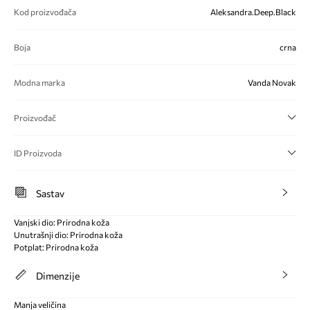
Kod proizvođača
Aleksandra.Deep.Black
Boja
crna
Modna marka
Vanda Novak
Proizvođač
ID Proizvoda
Sastav
Vanjski dio: Prirodna koža
Unutrašnji dio: Prirodna koža
Potplat: Prirodna koža
Dimenzije
Manja veličina