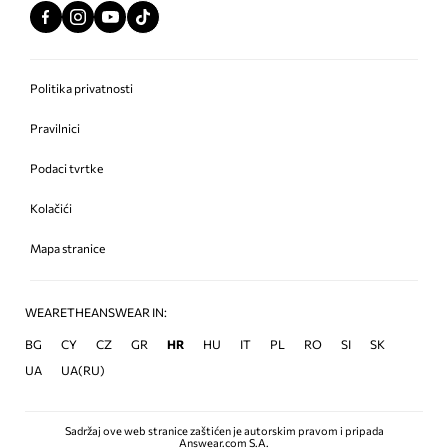
Politika privatnosti
Pravilnici
Podaci tvrtke
Kolačići
Mapa stranice
WEARETHEANSWEAR IN:
BG
CY
CZ
GR
HR
HU
IT
PL
RO
SI
SK
UA
UA(RU)
Sadržaj ove web stranice zaštićen je autorskim pravom i pripada
Answear.com S.A.