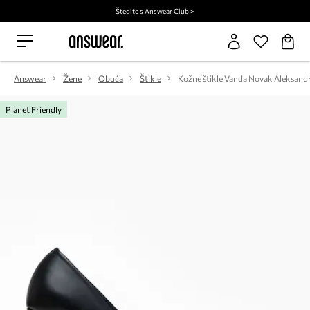
Štedite s Answear Club >
Answear
Žene
Obuća
Štikle
Kožne štikle Vanda Novak Aleksand
Planet Friendly