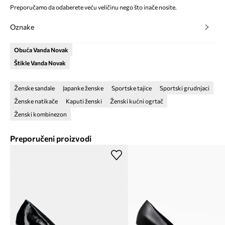
Preporučamo da odaberete veću veličinu nego što inače nosite.
Oznake
Obuća Vanda Novak
Štikle Vanda Novak
Ženske sandale
Japanke ženske
Sportske tajice
Sportski grudnjaci
Ženske natikače
Kaputi ženski
Ženski kućni ogrtač
Ženski kombinezon
Preporučeni proizvodi