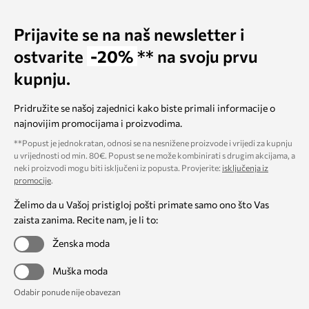
Prijavite se na naš newsletter i
ostvarite
-20%
** na svoju prvu
kupnju.
Pridružite se našoj zajednici kako biste primali informacije o
najnovijim promocijama i proizvodima.
**Popust je jednokratan, odnosi se na nesnižene proizvode i vrijedi za kupnju
u vrijednosti od min. 80€. Popust se ne može kombinirati s drugim akcijama, a
neki proizvodi mogu biti isključeni iz popusta. Provjerite:
isključenja iz
promocije
.
Želimo da u Vašoj pristigloj pošti primate samo ono što Vas
zaista zanima. Recite nam, je li to:
Ženska moda
Muška moda
Odabir ponude nije obavezan