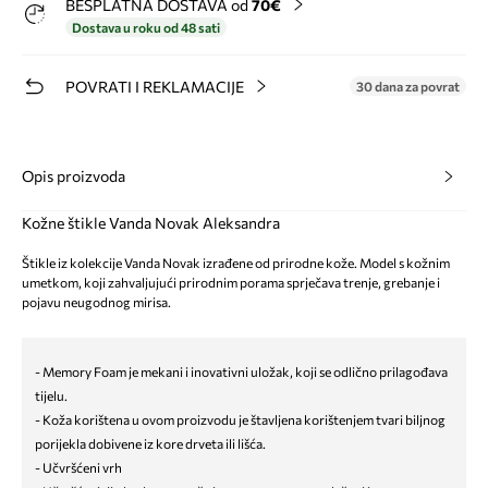
BESPLATNA DOSTAVA od
70€
Dostava u roku od 48 sati
POVRATI I REKLAMACIJE
30 dana za povrat
Opis proizvoda
Kožne štikle Vanda Novak Aleksandra
Štikle iz kolekcije Vanda Novak izrađene od prirodne kože. Model s kožnim
umetkom, koji zahvaljujući prirodnim porama sprječava trenje, grebanje i
pojavu neugodnog mirisa.
- Memory Foam je mekani i inovativni uložak, koji se odlično prilagođava
tijelu.
- Koža korištena u ovom proizvodu je štavljena korištenjem tvari biljnog
porijekla dobivene iz kore drveta ili lišća.
- Učvršćeni vrh