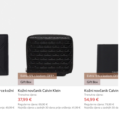
Extra -5% s kodom: OFF*
Extra -5% s kodom: OFF*
Gift Box
Gift Box
rce kožni
Kožni novčanik Calvin Klein
Kožni novčanik Calvin Klein
Trenutna cijena:
Trenutna cijena:
37,99 €
54,99 €
Regularna cijena:
69,90 €
Regularna cijena:
79,90 €
enja:
49,99 €
Najniža cijena u zadnjih 30 dana prije sniženja:
41,99 €
Najniža cijena u zadnjih 30 dana prije sn