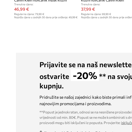
Calvin Klein novčanik muški kožni
Kožni novčanik Calvin Klein
Trenutna cijena:
Trenutna cijena:
46,99 €
37,99 €
Regularna cijena:
79,90 €
Regularna cijena:
69,90 €
Najniža cijena u zadnjih 30 dana prije sniženja:
49,99 €
Najniža cijena u zadnjih 30 dana prije snižen
Prijavite se na naš newslette
-20%
ostvarite
** na svoj
kupnju.
Pridružite se našoj zajednici kako biste primali in
najnovijim promocijama i proizvodima.
**Popust je jednokratan, odnosi se na nesnižene proizvode i
vrijednosti od min. 80€. Popust se ne može kombinirati s dr
proizvodi mogu biti isključeni iz popusta. Provjerite:
isključ