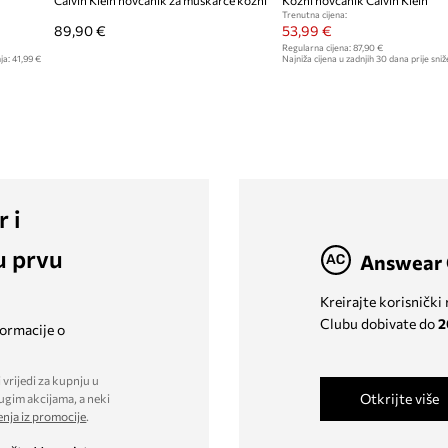
Calvin Klein novčanik za muškarce kožni
Kožni novčanik Calvin Klein
Trenutna cijena:
89,90 €
53,99 €
Regularna cijena:
87,90 €
ja:
41,99 €
Najniža cijena u zadnjih 30 dana prije sniž
r i
u prvu
Answear 
Kreirajte korisnički
Clubu dobivate do
2
formacije o
 vrijedi za kupnju u
Otkrijte više
ugim akcijama, a neki
enja iz promocije
.