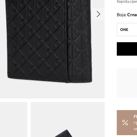
Najniža cijen
Boja:
crna
ONE
F
*
v