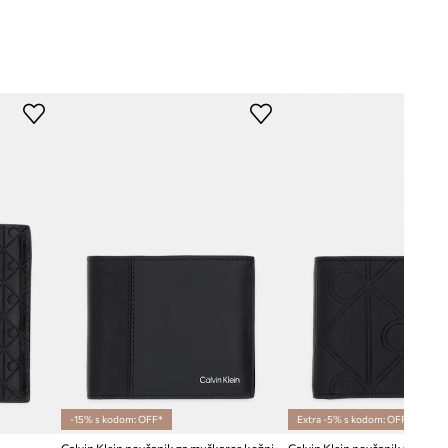
-15% s kodom: OFF*
Extra -5% s kodom: OFF*