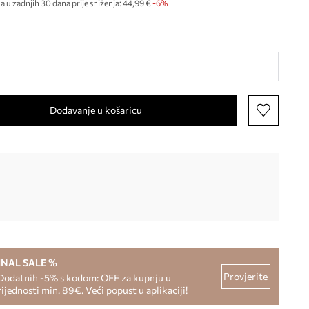
a u zadnjih 30 dana prije sniženja:
44,99 €
 -6%
Dodavanje u košaricu
INAL SALE %
Provjerite
Dodatnih -5% s kodom: OFF za kupnju u
rijednosti min. 89€. Veći popust u aplikaciji!