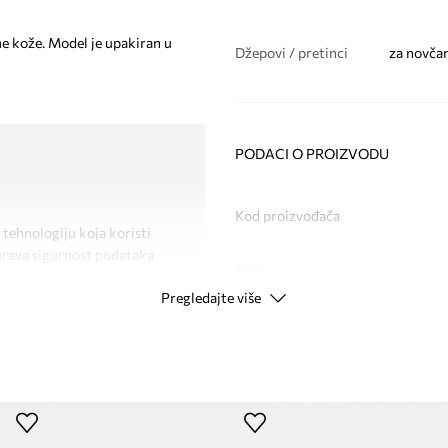
ne kože. Model je upakiran u
Džepovi / pretinci
za novčan
PODACI O PROIZVODU
Kod proizvođača
 tehnologiju koja koristi
gurava sigurnost podataka
Boja
Pregledajte više
Modna marka
Proizvođač
ID Proizvoda