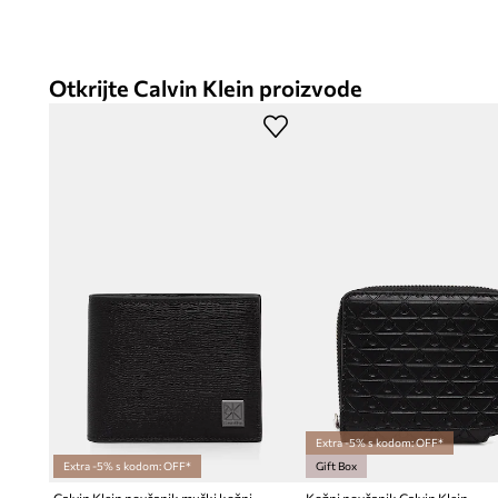
Otkrijte Calvin Klein proizvode
Extra -5% s kodom: OFF*
Extra -5% s kodom: OFF*
Gift Box