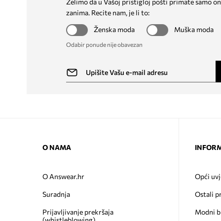
Želimo da u Vašoj pristigloj pošti primate samo on
zanima. Recite nam, je li to:
Ženska moda
Muška moda
Odabir ponude nije obavezan
O NAMA
INFORM
O Answear.hr
Opći uvj
Suradnja
Ostali p
Prijavljivanje prekršaja
Modni b
(whistleblowing)