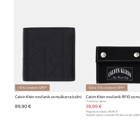
- Dimenzije: 9,5 cm x 10,5 cm.
-15% s kodom: OFF*
Extra -5% s kodom: OFF*
Calvin Klein novčanik za muškarce kožni
Calvin Klein novčanik RFID za m
Trenutna cijena:
89,90 €
28,99 €
Regularna cijena:
49,90 €
Najniža cijena u zadnjih 30 dana prije snižen