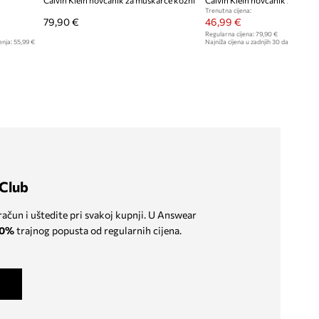
Calvin Klein novčanik za muškarce kožni
Calvin Klein novčanik za mušk
Trenutna cijena:
79,90 €
46,99 €
Regularna cijena:
79,90 €
enja:
55,99 €
Najniža cijena u zadnjih 30 dana prije sn
Club
 račun i uštedite pri svakoj kupnji. U Answear
0%
trajnog popusta od regularnih cijena.