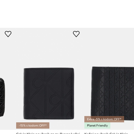
Extra -5% s kodom: OFF*
-15% s kodom: OFF*
Planet Friendly