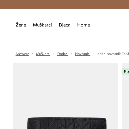
Premium Fashion Benefits >
Besplatna d
Žene
Muškarci
Djeca
Home
Answear
Muškarci
Dodaci
Novčanici
Kožni novčanik Calvi
Pla