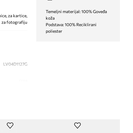
Temeljni materijal: 100% Goveđa
ice, za kartice,
koža
za fotografiju
Podstava: 100% Reciklirani
poliester
LV04D1127G
crna
Calvin Klein