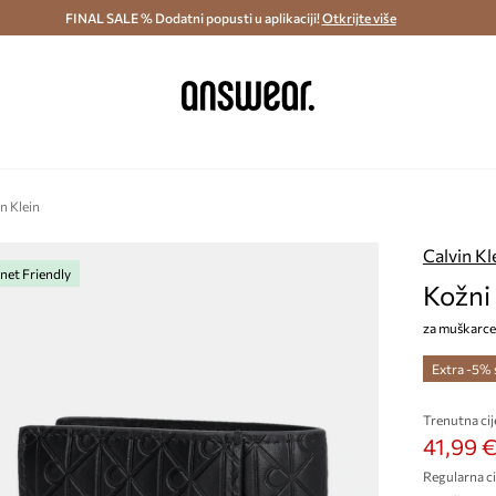
ostava i povrat (od 70€) >
FINAL SALE % Dodatni popusti u aplikaciji!
Dostava u roku 48 sati >
Otkrijte više
Štedite s 
n Klein
Calvin Kl
net Friendly
Kožni 
za muškarce
Extra -5%
Trenutna cij
41,99 
Regularna ci