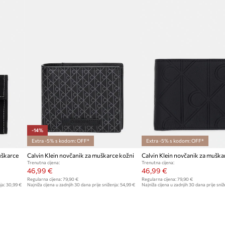
-14%
Extra -5% s kodom: OFF*
Extra -5% s kodom: OFF*
uškarce
Calvin Klein novčanik za muškarce kožni
Calvin Klein novčanik za muška
Trenutna cijena:
Trenutna cijena:
46,99 €
46,99 €
Regularna cijena:
79,90 €
Regularna cijena:
79,90 €
ja:
30,99 €
Najniža cijena u zadnjih 30 dana prije sniženja:
54,99 €
Najniža cijena u zadnjih 30 dana prije sniž