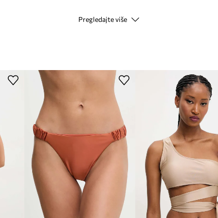
Pregledajte više
Modna marka
Proizvođač
ID Proizvoda