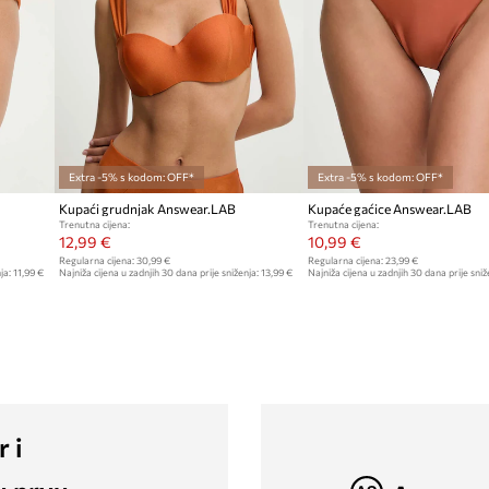
Extra -5% s kodom: OFF*
Extra -5% s kodom: OFF*
Kupaći grudnjak Answear.LAB
Kupaće gaćice Answear.LAB
Trenutna cijena:
Trenutna cijena:
12,99 €
10,99 €
Regularna cijena:
30,99 €
Regularna cijena:
23,99 €
ja:
11,99 €
Najniža cijena u zadnjih 30 dana prije sniženja:
13,99 €
Najniža cijena u zadnjih 30 dana prije sniž
r i