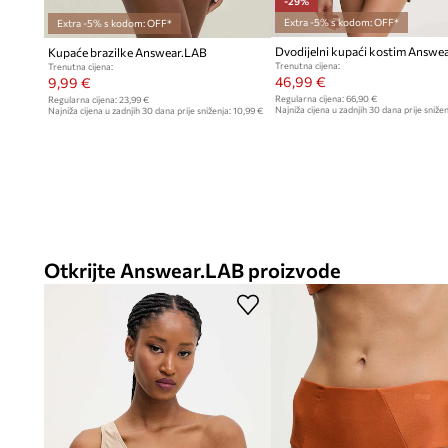
-29%
Extra -5% s kodom: OFF*
Extra -5% s kodom: OFF*
Dvodijelni kupaći kostim Answe
Kupaće brazilke Answear.LAB
Trenutna cijena:
Trenutna cijena:
46,99 €
9,99 €
Regularna cijena:
66,90 €
Regularna cijena:
23,99 €
Najniža cijena u zadnjih 30 dana prije snižen
Najniža cijena u zadnjih 30 dana prije sniženja:
10,99 €
Otkrijte Answear.LAB proizvode