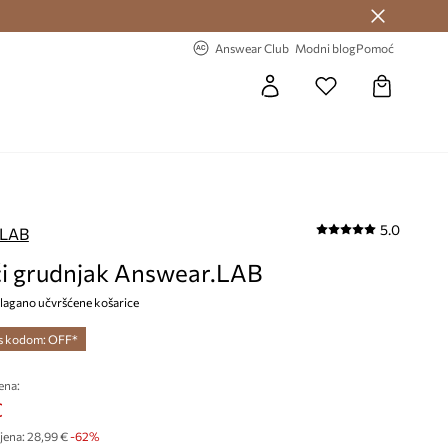
Answear Club >
-20% na prvu narudžbu >
Answear Club
Modni blog
Pomoć
5.0
.LAB
i grudnjak Answear.LAB
, lagano učvršćene košarice
 s kodom: OFF*
ena:
€
jena:
28,99 €
-62%