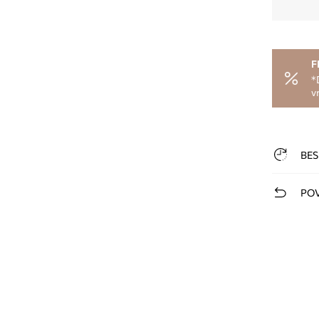
F
*
v
BES
POV