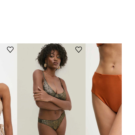
DIMENZIJE
Answear.LAB
Model na fotografiji je visok 180
cm i ima na sebi veličinu S
Standardna veličina
Preporučamo da odaberete veličinu koju
inače nosite.
Tablica veličina
TEHNIČKI PODACI
Učvršćivanje košarice
:
lagano
učvršćenje