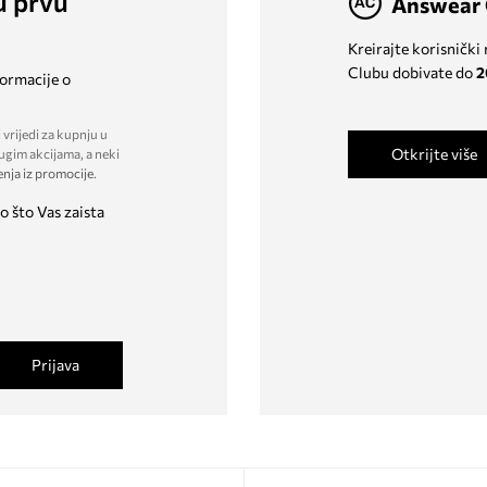
u prvu
Answear 
Kreirajte korisnički
Clubu dobivate do
2
formacije o
 vrijedi za kupnju u
Otkrijte više
ugim akcijama, a neki
enja iz promocije
.
o što Vas zaista
Prijava