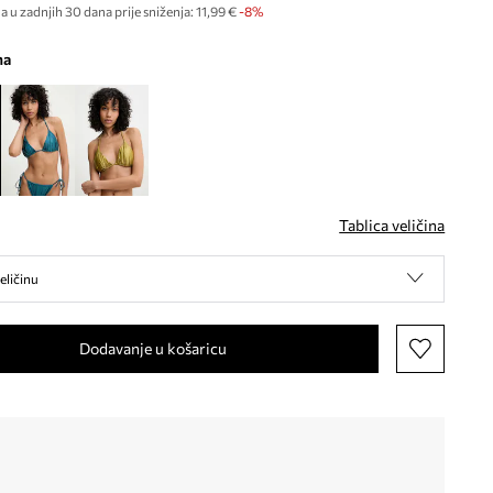
a u zadnjih 30 dana prije sniženja:
11,99 €
 -8%
na
Tablica veličina
eličinu
Dodavanje u košaricu