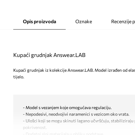
Opis proizvoda
Oznake
Recenzije 
Kupaći grudnjak Answear.LAB
Kupaći grudnjak iz kolekcije Answear.LAB. Model izrađen od elas
tijelo.
- Model s vezanjem koje omogućava regulaciju.
- Nepodesivi, neodvojivi naramenici s vezicom oko vrata.
- Ulošci koji se mogu skinuti lagano učvršćuju, stabiliziraj
pokrivenost.
- Dodatni sloj materijala u obliku podstave.