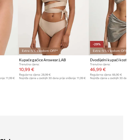
-29%
Extra -5% s kodom: OFF*
Extra -5% s kodom: OFF*
Kupaće gaćice Answear.LAB
Dvodijelni kupaći kostim Ans
Trenutna cijena:
Trenutna cijena:
10,99 €
46,99 €
Regularna cijena:
28,99 €
Regularna cijena:
66,90 €
enja:
11,99 €
Najniža cijena u zadnjih 30 dana prije sniženja:
11,99 €
Najniža cijena u zadnjih 30 dana prije sn