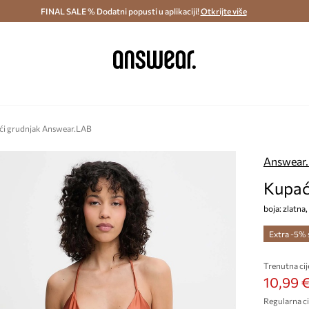
ostava i povrat (od 70€) >
FINAL SALE % Dodatni popusti u aplikaciji!
Dostava u roku 48 sati >
Otkrijte više
Štedite s 
ći grudnjak Answear.LAB
Answear
Kupać
boja: zlatna
Extra -5%
Trenutna cij
10,99 
Regularna ci