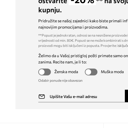
ostvarite
** na svoj
kupnju.
Pridružite se našoj zajednici kako biste primali in
najnovijim promocijama i proizvodima.
**Popust je jednokratan, odnosi se na nesnižene proizvode i
vrijednosti od min. 80€. Popust se ne može kombinirati s dr
proizvodi mogu biti isključeni iz popusta. Provjerite:
isključ
Želimo da u Vašoj pristigloj pošti primate samo on
zanima. Recite nam, je li to:
Ženska moda
Muška moda
Odabir ponude nije obavezan