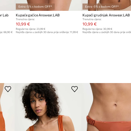
Extra -5% s kodom: OFF*
Extra -5% s kodom: OFF*
ar Lab
Kupaće gaćice Answear.LAB
Kupaći grudnjak Answear.LAB
Trenutna cijena:
Trenutna cijena:
10,99 €
10,99 €
Regularna cijena:
23,99 €
Regularna cijena:
30,99 €
ja:
66,90 €
Najniža cijena u zadnjih 30 dana prije sniženja:
11,99 €
Najniža cijena u zadnjih 30 dana prije sniž