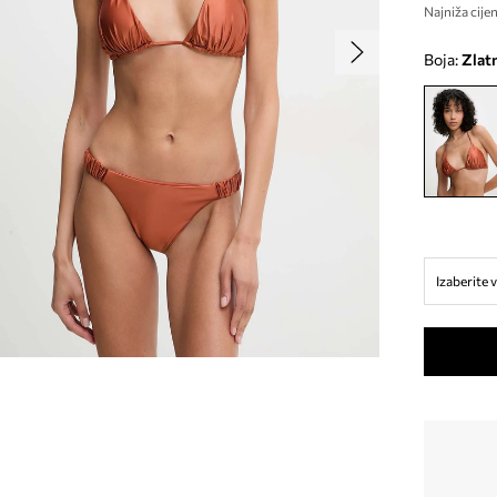
Najniža cijen
Boja:
zlat
Izaberite v