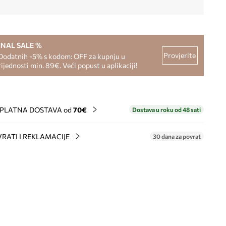
INAL SALE %
Provjerite
Dodatnih -5% s kodom: OFF za kupnju u
rijednosti min. 89€. Veći popust u aplikaciji!
PLATNA DOSTAVA od
70€
Dostava u roku od 48 sati
RATI I REKLAMACIJE
30 dana za povrat