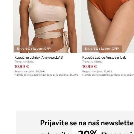
Extra -5% s kodom: OFF*
Extra -5% s kodom: OFF*
Kupaći grudnjak Answear.LAB
Kupaće gaćice Answear Lab
Trenutna cijena:
Trenutna cijena:
10,99 €
10,99 €
Regularna cijena:
30,99 €
Regularna cijena:
23,99 €
Najniža cijena u zadnjih 30 dana prije sniženja:
11,99 €
Najniža cijena u zadnjih 30 dana prije snižen
Prijavite se na naš newslette
-20%