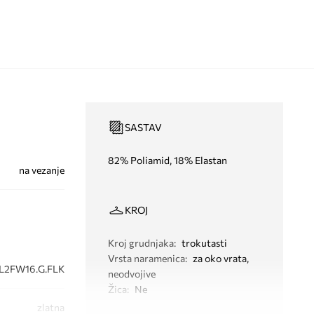
SASTAV
82% Poliamid, 18% Elastan
na vezanje
KROJ
Kroj grudnjaka
:
trokutasti
Vrsta naramenica
:
za oko vrata,
L2FW16.G.FLK
neodvojive
Žica
:
Ne
zlatna