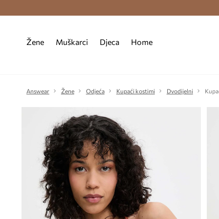
Premium Fashion Benefits >
Besplatna d
Žene
Muškarci
Djeca
Home
Answear
Žene
Odjeća
Kupaći kostimi
Dvodijelni
Kupa