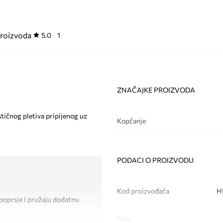
proizvoda
5.0
1
ZNAČAJKE PROIZVODA
tičnog pletiva pripijenog uz
Kopčanje
PODACI O PROIZVODU
Kod proizvođača
H
u poprsje i pružaju dodatnu
Boja