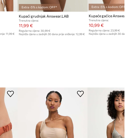
Extra -5% s kodom: OFF*
Extra -5% s kodom: OFF*
Kupaće gaćice Answear Lab
Kupaći grudnjak Answear.LAB
Trenutna cijena:
Trenutna cijena:
10,99 €
11,99 €
Regularna cijena:
23,99 €
Regularna cijena:
30,99 €
enja:
11,99 €
Najniža cijena u zadnjih 30 dana prije sn
Najniža cijena u zadnjih 30 dana prije sniženja:
12,99 €