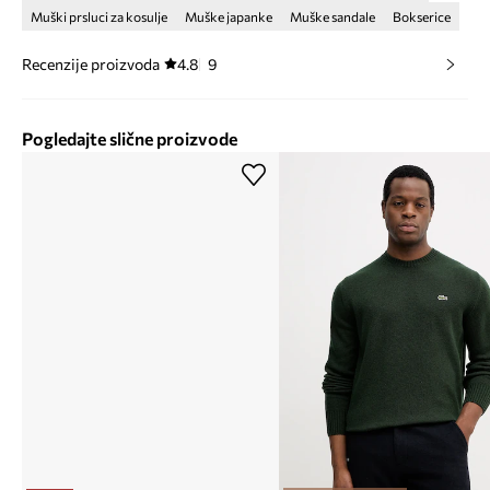
Muški prsluci za kosulje
Muške japanke
Muške sandale
Bokserice
Recenzije proizvoda
4.8
9
Pogledajte slične proizvode