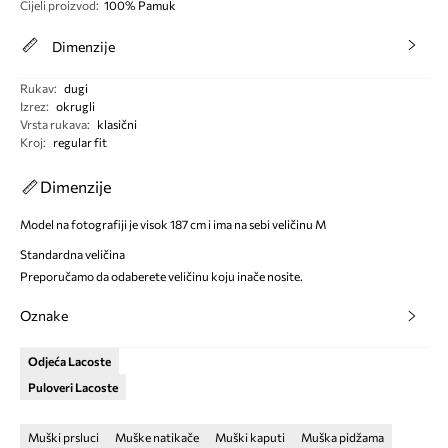
Cijeli proizvod
:
100% Pamuk
Dimenzije
Rukav
:
dugi
Izrez
:
okrugli
Vrsta rukava
:
klasični
Kroj
:
regular fit
Dimenzije
Model na fotografiji je visok 187 cm i ima na sebi veličinu M
Standardna veličina
Preporučamo da odaberete veličinu koju inače nosite.
Oznake
Odjeća Lacoste
Puloveri Lacoste
Muški prsluci
Muške natikače
Muški kaputi
Muška pidžama