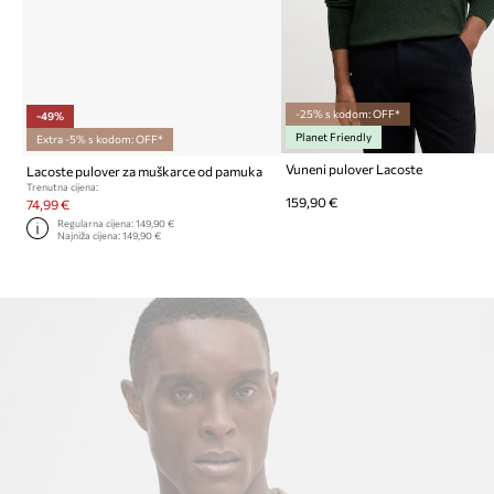
-25% s kodom: OFF*
-49%
Planet Friendly
Extra -5% s kodom: OFF*
Vuneni pulover Lacoste
Lacoste pulover za muškarce od pamuka
Trenutna cijena:
159,90 €
74,99 €
Regularna cijena:
149,90 €
Najniža cijena:
149,90 €