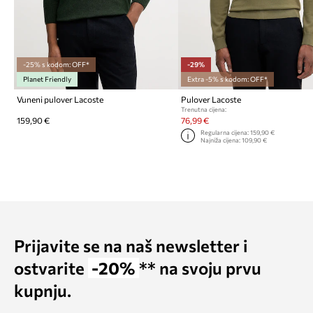
-25% s kodom: OFF*
-29%
Planet Friendly
Extra -5% s kodom: OFF*
Vuneni pulover Lacoste
Pulover Lacoste
Trenutna cijena:
159,90 €
76,99 €
Regularna cijena:
159,90 €
Najniža cijena:
109,90 €
Prijavite se na naš newsletter i
ostvarite
-20%
** na svoju prvu
kupnju.