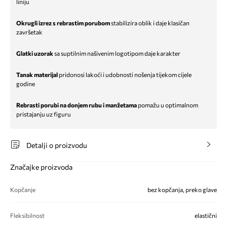
liniju
Okrugli izrez s rebrastim porubom
stabilizira oblik i daje klasičan
završetak
Glatki uzorak
sa suptilnim našivenim logotipom daje karakter
Tanak materijal
pridonosi lakoći i udobnosti nošenja tijekom cijele
godine
Rebrasti porubi na donjem rubu i manžetama
pomažu u optimalnom
pristajanju uz figuru
Detalji o proizvodu
Značajke proizvoda
Kopčanje
bez kopčanja, preko glave
Fleksibilnost
elastični