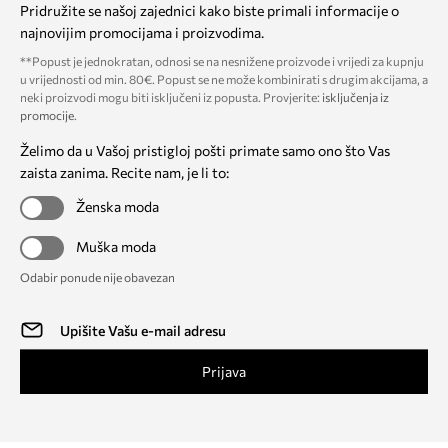
Pridružite se našoj zajednici kako biste primali informacije o
najnovijim promocijama i proizvodima.
**Popust je jednokratan, odnosi se na nesnižene proizvode i vrijedi za kupnju
u vrijednosti od min. 80€. Popust se ne može kombinirati s drugim akcijama, a
neki proizvodi mogu biti isključeni iz popusta. Provjerite:
isključenja iz
promocije
.
Želimo da u Vašoj pristigloj pošti primate samo ono što Vas
zaista zanima. Recite nam, je li to:
Ženska moda
Muška moda
Odabir ponude nije obavezan
Prijava