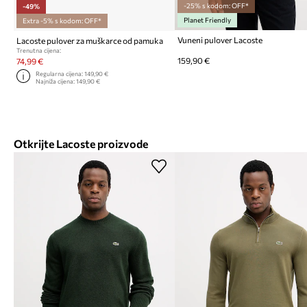
-25% s kodom: OFF*
-49%
Planet Friendly
Extra -5% s kodom: OFF*
Vuneni pulover Lacoste
Lacoste pulover za muškarce od pamuka
Trenutna cijena:
159,90 €
74,99 €
Regularna cijena:
149,90 €
Najniža cijena:
149,90 €
Otkrijte Lacoste proizvode