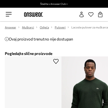
Štedite s Answear Club >
Answear
Muškarci
Odjeća
Puloveri
Ovaj proizvod trenutno nije dostupan
Pogledajte slične proizvode