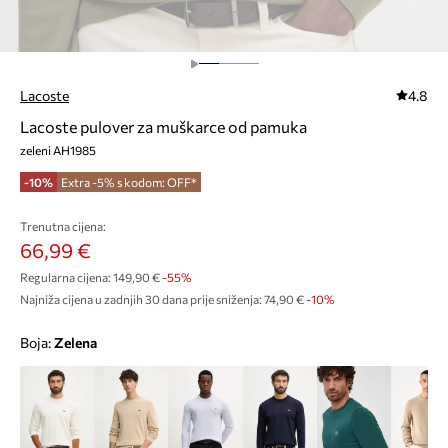
Lacoste
4.8
Lacoste pulover za muškarce od pamuka
zeleni AH1985
-10%
Extra -5% s kodom: OFF*
Trenutna cijena:
66,99 €
Regularna cijena:
149,90 €
-55%
Najniža cijena u zadnjih 30 dana prije sniženja:
74,90 €
 -10%
Boja:
zelena