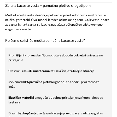
Zelena Lacoste vesta – pamučno pletivo s logotipom
Muška Lacoste vesta klasični je pulover koji nudi udobnost i svestranost u
muškoj garderobi. Ovaj model, izrađen od mekanog pamuka, izvrsna je baza
za casual i smart casual stilizacije, naglašavajući opušten, a istovremeno
elegantan karakter.
Po čemu se ističe muška pamučna Lacoste vesta?
Promišljeni kroj
regular fit
omogućuje slobodu pokreta i univerzalno
pristajanje
Svestrani
casual i smart casual
stil savršen je za brojne situacije
Mekano
100% pamučno pletivo
ugodno je na dodir i prozračno za
kožu
Elastičan materijal
omogućuje udobno pristajanje uz figuru i slobodu
kretanja
Dizajn
bez kopčanja
olakšava oblačenje preko glave i zadržava glatku