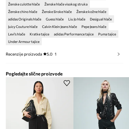
Ženske culotte hlače
Ženske hlače visokog struka
Ženske chino hlače
Ženske široke hlače
Ženske kožne hlače
adidas Originals hlače
Guess hlače
Liu Jo hlače
Desigual hlače
Juicy Couture hlače
Calvin Klein Jeans hlače
Pepe Jeans hlače
Levi's hlače
Kratke tajice
adidas Performance tajice
Puma tajice
Under Armour tajice
Recenzije proizvoda
5.0
1
Pogledajte slične proizvode