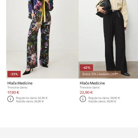
-42%
-33%
Extra -5% s kodom: OFF*
Hlače Medicine
Hlače Medicine
Trenutna cijena:
Trenutna cijena:
17,90 €
22,90 €
Regularna cijena:
42,90 €
Regularna cijena:
39,90 €
Najniža cijena:
26,90 €
Najniža cijena:
39,90 €