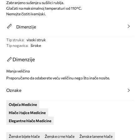
Zabranjeno sušenje u sušilici rublja.
Glačati na maksimalnoj temperaturi od 110°C.
Nemojte čistiti kemijski.
Dimenzije
Tip struka
:
visoki struk
Tip nogavica
:
široke
Dimenzije
Manja veličina
Preporučamo da odaberete veću veličinu nego što inače nosite.
Oznake
Odjeća Medicine
Hlače i tajice Medicine
Elegantne hlače Medicine
Ženske bijele hlače
Ženske crne hlače
Ženske lanene hlače