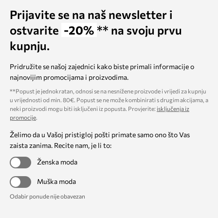
Prijavite se na naš newsletter i
ostvarite
-20%
** na svoju prvu
kupnju.
Pridružite se našoj zajednici kako biste primali informacije o
najnovijim promocijama i proizvodima.
**Popust je jednokratan, odnosi se na nesnižene proizvode i vrijedi za kupnju
u vrijednosti od min. 80€. Popust se ne može kombinirati s drugim akcijama, a
neki proizvodi mogu biti isključeni iz popusta. Provjerite:
isključenja iz
promocije
.
Želimo da u Vašoj pristigloj pošti primate samo ono što Vas
zaista zanima. Recite nam, je li to:
Ženska moda
Muška moda
Odabir ponude nije obavezan