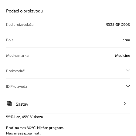
Podaci o proizvodu
Kod proizvođača
RS25-SPD903
Boja
crna
Modna marka
Medicine
Proizvođač
ID Proizvoda
Sastav
55% Lan, 45% Viskoza
Prati na max 30°C. Nježan program.
Ne smije se izbjeljivati.