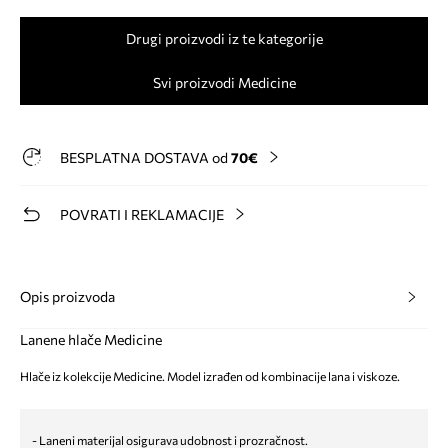
Drugi proizvodi iz te kategorije
Svi proizvodi Medicine
BESPLATNA DOSTAVA od
70€
POVRATI I REKLAMACIJE
Opis proizvoda
Lanene hlače Medicine
Hlače iz kolekcije Medicine. Model izrađen od kombinacije lana i viskoze.
- Laneni materijal osigurava udobnost i prozračnost.