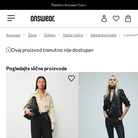
Štedite s Answear Club >
Answear
Žene
Odjeća
Hlače i tajice
Elegantne hlače
Lanene h
Ovaj proizvod trenutno nije dostupan
Pogledajte slične proizvode