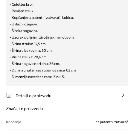
- Culottes kroj.
- Povišen struk.
- Kopčanje na patentni zatvarač i kukicu.
- Uvlačni džepovi.
- Široka nogavica.
- Uzorak s biljnim i životinjskim motivom.
- Širina struka: 37,5 cm.
- Širina u bokovima: 50 cm.
- Visina struka: 28,6 cm.
- Širina nogavice pri dnu: 36 cm.
- Duljina unutarnjeg ruba nogavice: 63 cm.
- Dimenzije navedene za veličinu: S.
Detalji o proizvodu
Značajke proizvoda
Kopčanje
na patentni zatvarač