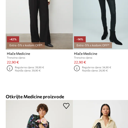
-42%
-14%
Extra -5% s kodom: OFF*
Extra -5% s kodom: OFF*
Hlače Medicine
Hlače Medicine
Trenutna cijena:
Trenutna cijena:
22,90 €
22,90 €
Regularna cijena:
39,90 €
Regularna cijena:
34,90 €
Najniža cijena:
39,90 €
Najniža cijena:
26,90 €
Otkrijte Medicine proizvode