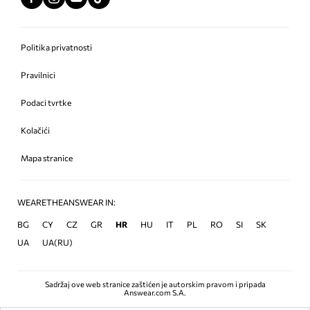
Politika privatnosti
Pravilnici
Podaci tvrtke
Kolačići
Mapa stranice
WEARETHEANSWEAR IN:
BG
CY
CZ
GR
HR
HU
IT
PL
RO
SI
SK
UA
UA(RU)
Sadržaj ove web stranice zaštićen je autorskim pravom i pripada
Answear.com S.A.