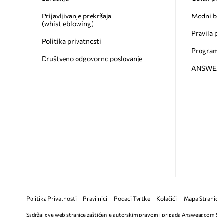
Prijavljivanje prekršaja
Modni b
(whistleblowing)
Pravila 
Politika privatnosti
Program
Društveno odgovorno poslovanje
ANSWEAR
Politika Privatnosti
Pravilnici
Podaci Tvrtke
Kolačići
Mapa Strani
Sadržaj ove web stranice zaštićen je autorskim pravom i pripada Answear.com 