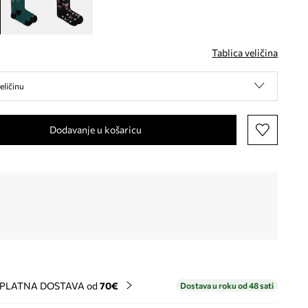
Tablica veličina
eličinu
Dodavanje u košaricu
PLATNA DOSTAVA od
70€
Dostava u roku od 48 sati