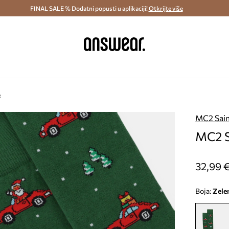
ostava i povrat (od 70€) >
FINAL SALE % Dodatni popusti u aplikaciji!
Dostava u roku 48 sati >
Otkrijte više
Štedite s 
e
MC2 Sain
MC2 S
32,99 
Boja:
zele