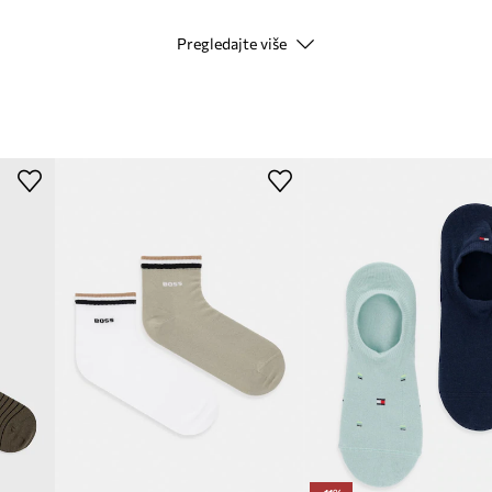
Pregledajte više
Modna marka
M
ID Proizvoda