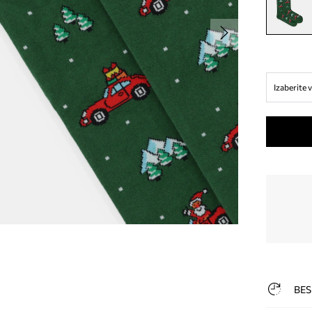
Izaberite v
BES