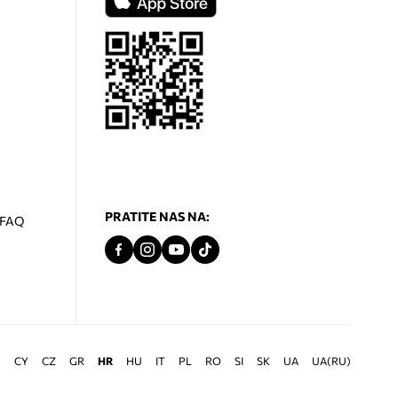
PRATITE NAS NA:
- FAQ
G
CY
CZ
GR
HR
HU
IT
PL
RO
SI
SK
UA
UA(RU)