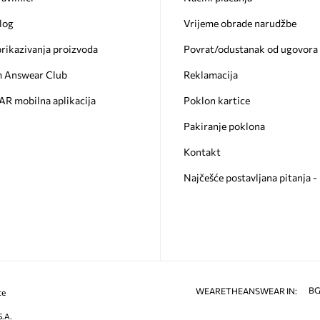
log
Vrijeme obrade narudžbe
prikazivanja proizvoda
Povrat/odustanak od ugovora
 Answear Club
Reklamacija
 mobilna aplikacija
Poklon kartice
Pakiranje poklona
Kontakt
Najčešće postavljana pitanja 
B
WEARETHEANSWEAR IN:
ce
S.A.