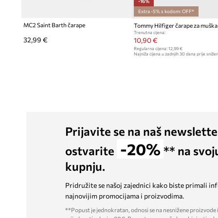
-16%
Extra -5% s kodom: OFF*
MC2 Saint Barth čarape
Trenutna cijena:
32,99 €
10,90 €
Regularna cijena:
12,99 €
Najniža cijena u zadnjih 30 dana prije snižen
Prijavite se na naš newslette
-20%
ostvarite
** na svoj
kupnju.
Pridružite se našoj zajednici kako biste primali in
najnovijim promocijama i proizvodima.
**Popust je jednokratan, odnosi se na nesnižene proizvode i