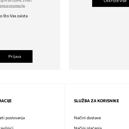
Otkrijte više
ugim akcijama, a neki
enja iz promocije
.
o što Vas zaista
Prijava
ACIJE
SLUŽBA ZA KORISNIKE
eti poslovanja
Načini dostave
ravilnici
Načini plaćanja