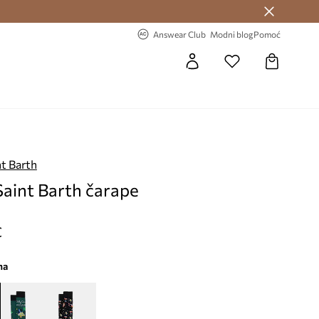
Answear Club >
-20% na prvu narudžbu >
Answear Club
Modni blog
Pomoć
t Barth
aint Barth čarape
€
na