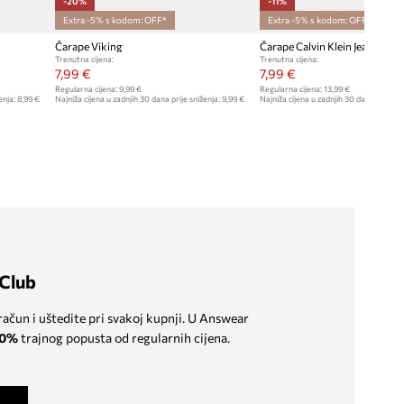
-20%
-11%
Extra -5% s kodom: OFF*
Extra -5% s kodom: OFF*
Čarape Viking
Čarape Calvin Klein Jeans 2-p
Trenutna cijena:
Trenutna cijena:
7,99 €
7,99 €
Regularna cijena:
9,99 €
Regularna cijena:
13,99 €
enja:
8,99 €
Najniža cijena u zadnjih 30 dana prije sniženja:
9,99 €
Najniža cijena u zadnjih 30 dana prije sn
Club
 račun i uštedite pri svakoj kupnji. U Answear
0%
trajnog popusta od regularnih cijena.