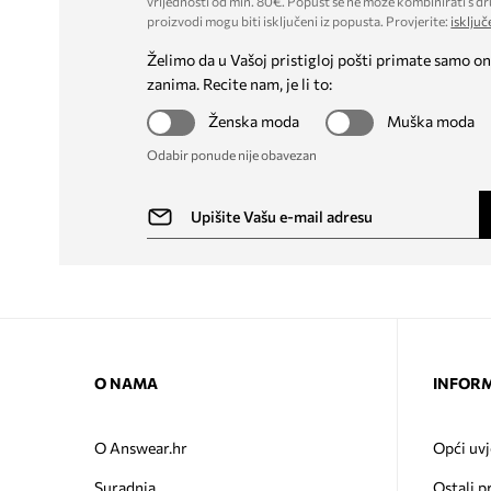
vrijednosti od min. 80€. Popust se ne može kombinirati s dr
proizvodi mogu biti isključeni iz popusta. Provjerite:
isključ
Želimo da u Vašoj pristigloj pošti primate samo on
zanima. Recite nam, je li to:
Ženska moda
Muška moda
Odabir ponude nije obavezan
O NAMA
INFORM
O Answear.hr
Opći uvj
Suradnja
Ostali p