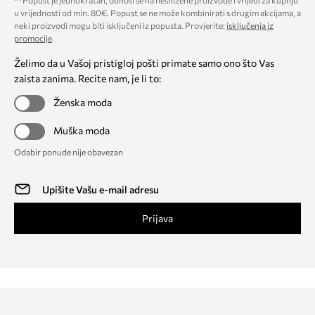
**Popust je jednokratan, odnosi se na nesnižene proizvode i vrijedi za kupnju
u vrijednosti od min. 80€. Popust se ne može kombinirati s drugim akcijama, a
neki proizvodi mogu biti isključeni iz popusta. Provjerite:
isključenja iz
promocije
.
Želimo da u Vašoj pristigloj pošti primate samo ono što Vas
zaista zanima. Recite nam, je li to:
Ženska moda
Muška moda
Odabir ponude nije obavezan
Prijava