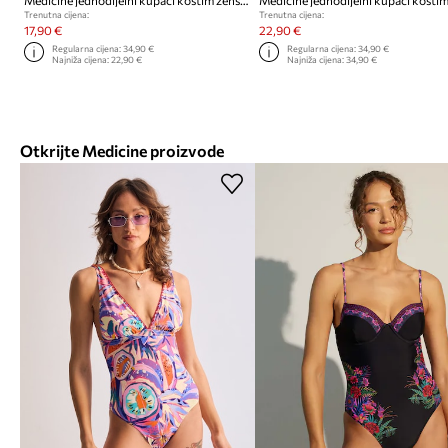
Medicine jednodijelni kupaći kostim ženski
Trenutna cijena:
Trenutna cijena:
17,90 €
22,90 €
Regularna cijena:
34,90 €
Regularna cijena:
34,90 €
Najniža cijena:
22,90 €
Najniža cijena:
34,90 €
Otkrijte Medicine proizvode