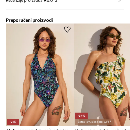
Recenzije proizvoda
5.0
2
Preporučeni proizvodi
-34%
-21%
Extra -5% s kodom: OFF*