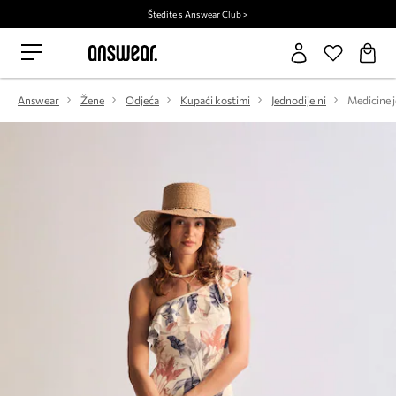
Štedite s Answear Club >
Answear
Žene
Odjeća
Kupaći kostimi
Jednodijelni