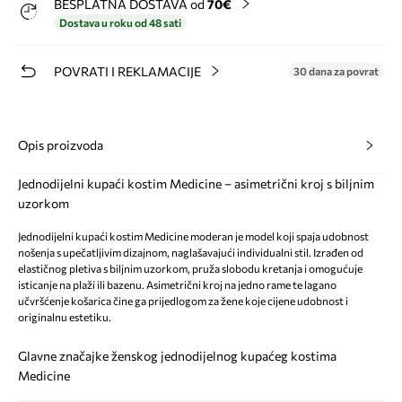
BESPLATNA DOSTAVA od
70€
Dostava u roku od 48 sati
POVRATI I REKLAMACIJE
30 dana za povrat
Opis proizvoda
Jednodijelni kupaći kostim Medicine – asimetrični kroj s biljnim
uzorkom
Jednodijelni kupaći kostim Medicine moderan je model koji spaja udobnost
nošenja s upečatljivim dizajnom, naglašavajući individualni stil. Izrađen od
elastičnog pletiva s biljnim uzorkom, pruža slobodu kretanja i omogućuje
isticanje na plaži ili bazenu. Asimetrični kroj na jedno rame te lagano
učvršćenje košarica čine ga prijedlogom za žene koje cijene udobnost i
originalnu estetiku.
Glavne značajke ženskog jednodijelnog kupaćeg kostima
Medicine