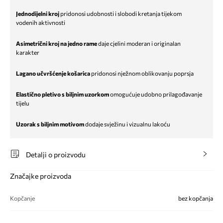
Jednodijelni kroj
pridonosi udobnosti i slobodi kretanja tijekom
vodenih aktivnosti
Asimetrični kroj na jedno rame
daje cjelini moderan i originalan
karakter
Lagano učvršćenje košarica
pridonosi nježnom oblikovanju poprsja
Elastično pletivo s biljnim uzorkom
omogućuje udobno prilagođavanje
tijelu
Uzorak s biljnim motivom
dodaje svježinu i vizualnu lakoću
Detalji o proizvodu
Značajke proizvoda
Kopčanje
bez kopčanja