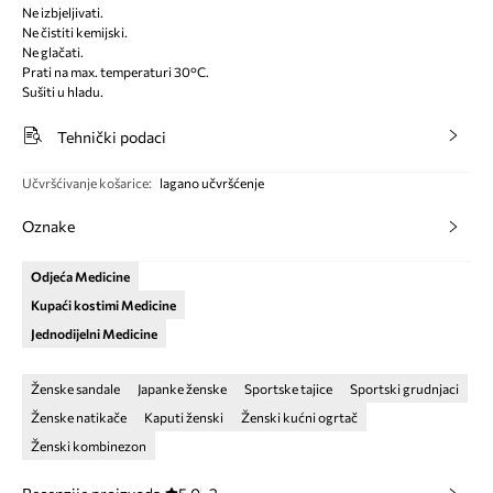
Ne izbjeljivati.
Ne čistiti kemijski.
Ne glačati.
Prati na max. temperaturi 30°C.
Sušiti u hladu.
Tehnički podaci
Učvršćivanje košarice
:
lagano učvršćenje
Oznake
Odjeća Medicine
Kupaći kostimi Medicine
Jednodijelni Medicine
Ženske sandale
Japanke ženske
Sportske tajice
Sportski grudnjaci
Ženske natikače
Kaputi ženski
Ženski kućni ogrtač
Ženski kombinezon