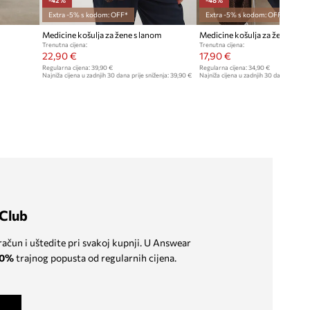
Extra -5% s kodom: OFF*
Extra -5% s kodom: OFF*
Medicine košulja za žene s lanom
Medicine košulja za žene od 
Trenutna cijena:
Trenutna cijena:
22,90 €
17,90 €
Regularna cijena:
39,90 €
Regularna cijena:
34,90 €
Najniža cijena u zadnjih 30 dana prije sniženja:
39,90 €
Najniža cijena u zadnjih 30 dana prije sn
Club
 račun i uštedite pri svakoj kupnji. U Answear
0%
trajnog popusta od regularnih cijena.