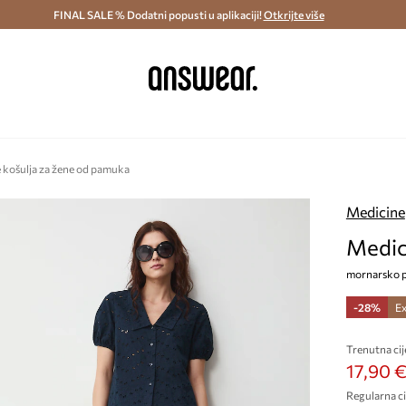
ostava i povrat (od 70€) >
FINAL SALE % Dodatni popusti u aplikaciji!
Dostava u roku 48 sati >
Otkrijte više
Štedite s 
 košulja za žene od pamuka
Medicine
Medic
mornarsko p
-28%
Ex
Trenutna cij
17,90 
Regularna ci