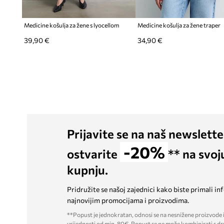
Medicine košulja za žene s lyocellom
Medicine košulja za žene traper
39,90 €
34,90 €
Prijavite se na naš newslette
-20%
ostvarite
** na svoj
kupnju.
Pridružite se našoj zajednici kako biste primali in
najnovijim promocijama i proizvodima.
**Popust je jednokratan, odnosi se na nesnižene proizvode i
vrijednosti od min. 80€. Popust se ne može kombinirati s dr