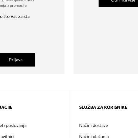
enja iz promocije
.
o što Vas zaista
Prijava
ACIJE
SLUŽBA ZA KORISNIKE
eti poslovanja
Načini dostave
ravilnici
Načini plaćanja