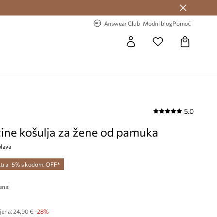
Answear Club >
-20% na prvu narudžbu >
Answear Club
Modni blog
Pomoć
5.0
ine košulja za žene od pamuka
lava
tra -5% s kodom: OFF*
ena:
€
jena:
24,90 €
-28%