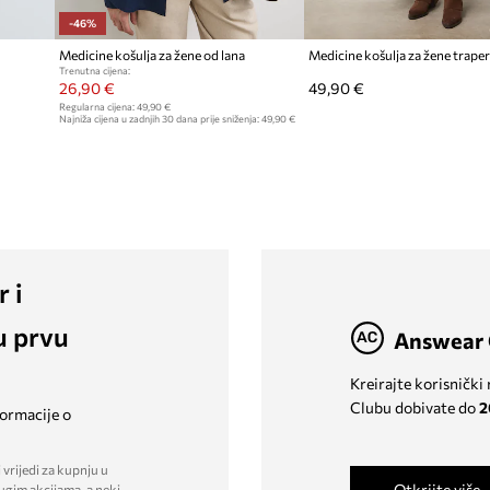
-46%
Medicine košulja za žene od lana
Medicine košulja za žene traper
Trenutna cijena:
26,90 €
49,90 €
Regularna cijena:
49,90 €
Najniža cijena u zadnjih 30 dana prije sniženja:
49,90 €
r i
u prvu
Answear 
Kreirajte korisnički
Clubu dobivate do
2
formacije o
 vrijedi za kupnju u
Otkrijte više
ugim akcijama, a neki