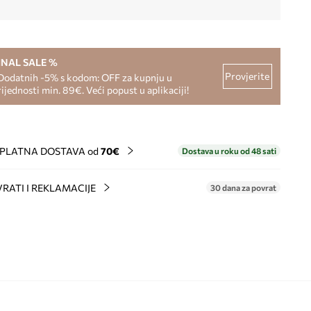
INAL SALE %
Provjerite
Dodatnih -5% s kodom: OFF za kupnju u
rijednosti min. 89€. Veći popust u aplikaciji!
PLATNA DOSTAVA od
70€
Dostava u roku od 48 sati
RATI I REKLAMACIJE
30 dana za povrat