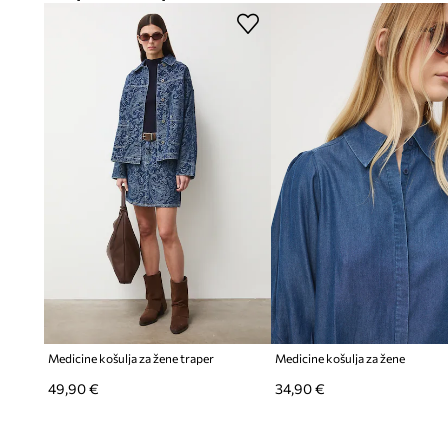
Kratki puf rukav
dodaje lakoću i moderan izgled, naglašava
estetiku
Ažur struktura s vezenim cvjetnim uzorkom
stvara nježan 
Kopčanje na gumbe
cijelom dužinom košulje olakšava oblače
Medicine košulja za žene traper
Medicine košulja za žene
49,90 €
34,90 €