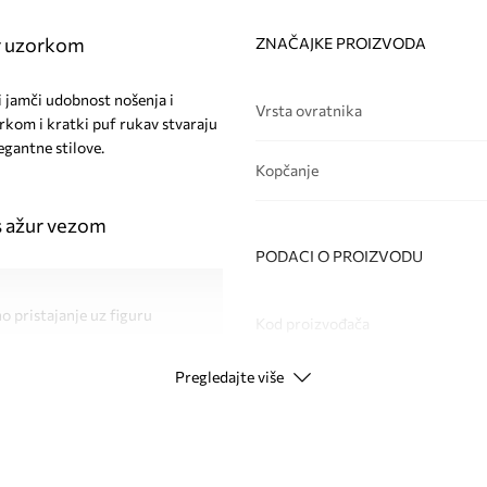
ur uzorkom
ZNAČAJKE PROIZVODA
i jamči udobnost nošenja i
Vrsta ovratnika
rkom i kratki puf rukav stvaraju
egantne stilove.
Kopčanje
s ažur vezom
PODACI O PROIZVODU
o pristajanje uz figuru
Kod proizvođača
Pregledajte više
Boja
m
e, od ležernih do
Modna marka