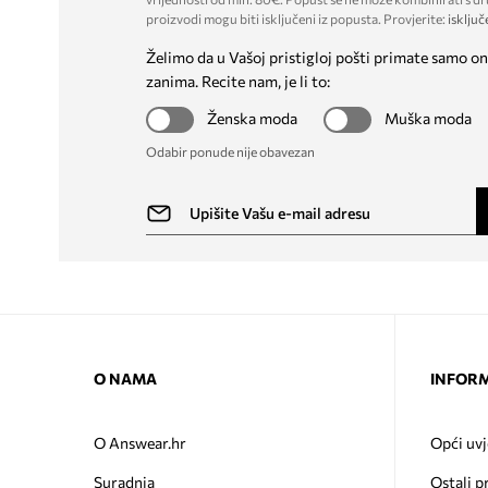
proizvodi mogu biti isključeni iz popusta. Provjerite:
isključ
Želimo da u Vašoj pristigloj pošti primate samo on
zanima. Recite nam, je li to:
Ženska moda
Muška moda
Odabir ponude nije obavezan
O NAMA
INFORM
O Answear.hr
Opći uvj
Suradnja
Ostali p