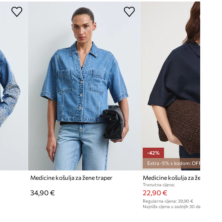
DIMENZIJE
Dane mjere za veličinu
:
S.
Širina ispod pazuha
:
51 cm
Model na fotografiji je visok 175
cm i ima na sebi veličinu S
Standardna veličina
Preporučamo da odaberete veličinu koju
inače nosite.
Pogledaje dimenzije proizvoda
-42%
Extra -5% s kodom: OFF*
Medicine košulja za žene traper
Medicine košulja za žene s la
Trenutna cijena:
34,90 €
22,90 €
Regularna cijena:
39,90 €
Najniža cijena u zadnjih 30 dana prije sn