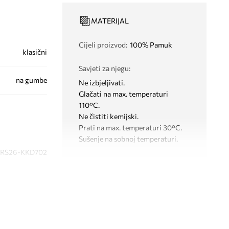
MATERIJAL
Cijeli proizvod
:
100% Pamuk
klasični
Savjeti za njegu
:
na gumbe
Ne izbjeljivati.
Glačati na max. temperaturi
110°C.
Ne čistiti kemijski.
Prati na max. temperaturi 30°C.
Sušenje na sobnoj temperaturi.
RS26-KKD702
KROJ
ornarsko plava
Izrez
:
s ovratnikom
Medicine
Vrsta rukava
:
pufasti
Kroj
:
regular fit