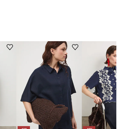
-42%
-48%