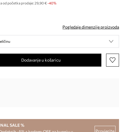
na od početka prodaje:
29,90 €
 -40%
Pogledaje dimenzije proizvoda
eličinu
Dodavanje u košaricu
INAL SALE %
Provjerite
Dodatnih -5% s kodom: OFF za kupnju u