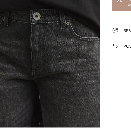
v
BES
POV