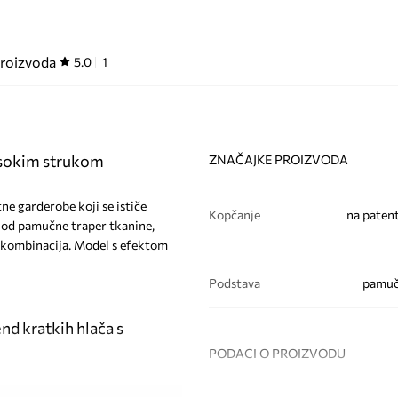
proizvoda
5.0
1
visokim strukom
ZNAČAJKE PROIZVODA
ne garderobe koji se ističe
Kopčanje
na patent
 od pamučne traper tkanine,
ih kombinacija. Model s efektom
Podstava
pamuč
d kratkih hlača s
PODACI O PROIZVODU