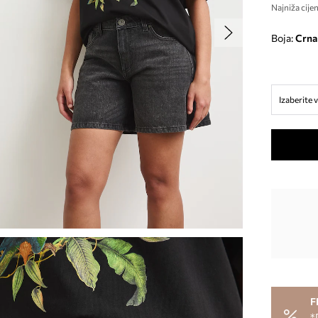
Najniža cije
Boja:
crna
Izaberite v
F
*