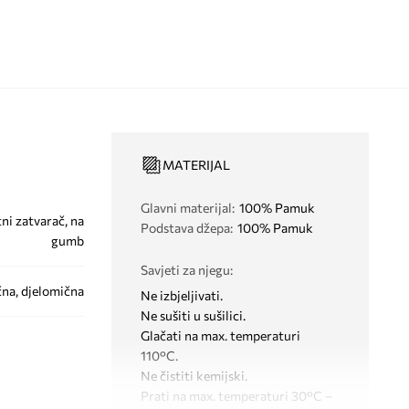
MATERIJAL
Glavni materijal
:
100% Pamuk
ni zatvarač, na
Podstava džepa
:
100% Pamuk
gumb
Savjeti za njegu
:
na, djelomična
Ne izbjeljivati.
Ne sušiti u sušilici.
Glačati na max. temperaturi
110°C.
Ne čistiti kemijski.
Prati na max. temperaturi 30°C –