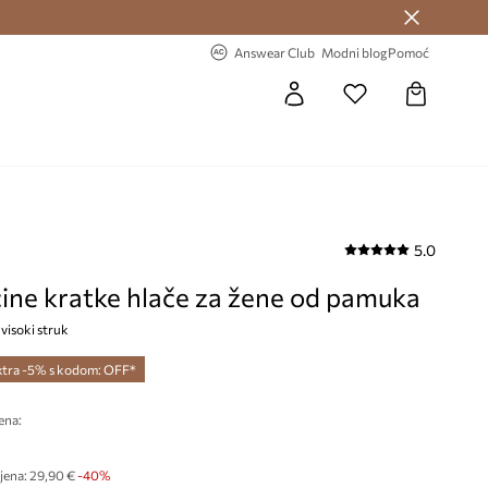
Answear Club >
-20% na prvu narudžbu >
Answear Club
Modni blog
Pomoć
5.0
ine kratke hlače za žene od pamuka
 visoki struk
xtra -5% s kodom: OFF*
ena:
€
jena:
29,90 €
-40%