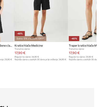
-48%
Extra -5% s kodom: OFF*
-40%
Medicine chino kratke hlače za žene s lanom
Kratke hlače Medicine
Traper kratke hlače Medicine
Trenutna cijena:
Trenutna cijena:
17,90 €
17,90 €
Regularna cijena:
34,90 €
Regularna cijena:
29,90 €
enja:
29,90 €
Najniža cijena u zadnjih 30 dana prije sniženja:
34,90 €
Najniža cijena u zadnjih 30 dana prije sn