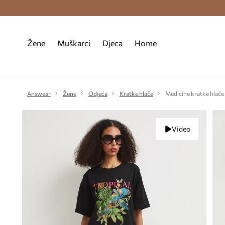
Premium Fashion Benefits >
Besplatna d
Žene
Muškarci
Djeca
Home
Answear
Žene
Odjeća
Kratke hlače
Medicine kratke hlače
Video