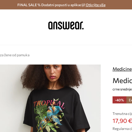
ostava i povrat (od 70€) >
FINAL SALE % Dodatni popusti u aplikaciji!
Dostava u roku 48 sati >
Otkrijte više
Štedite s 
 za žene od pamuka
Medicine
Medic
crne srednje
-40%
E
Trenutna cij
17,90 
Regularna ci