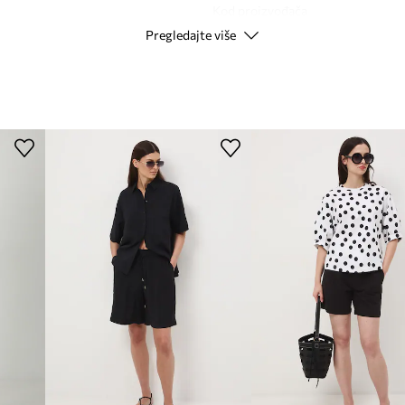
Kod proizvođača
u kretanja
Pregledajte više
Boja proizvođača
donoseći udobnosti
Boja
 ugodan je na dodir
Modna marka
skidanje, osiguravajući
Proizvođač
ica
ID Proizvoda
tage izgled,