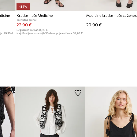
-34%
dicine
Kratke hlače Medicine
Trenutna cijena:
22,90 €
29,90 €
Regularna cijena:
34,90 €
ja:
29,90 €
Najniža cijena u zadnjih 30 dana prije sniženja:
34,90 €