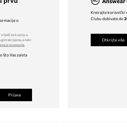
u prvu
Answear 
Kreirajte korisnički
Clubu dobivate do
2
formacije o
 vrijedi za kupnju u
Otkrijte više
ugim akcijama, a neki
enja iz promocije
.
o što Vas zaista
Prijava