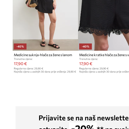
-40%
-40%
Medicine suknja-hlače za žene s lanom
Trenutna cijena:
Trenutna cijena:
17,90 €
17,90 €
Regularna cijena:
29,90 €
Regularna cijena:
29,90 €
Najniža cijena u zadnjih 30 dana prije sniženja:
29,90 €
Najniža cijena u zadnjih 30 dana prije snižen
Prijavite se na naš newslette
-20%