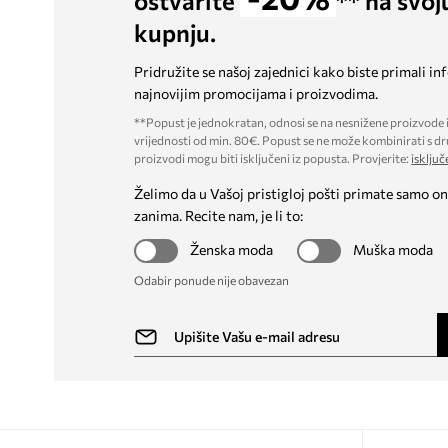
ostvarite
** na svoj
kupnju.
Pridružite se našoj zajednici kako biste primali in
najnovijim promocijama i proizvodima.
**Popust je jednokratan, odnosi se na nesnižene proizvode i
vrijednosti od min. 80€. Popust se ne može kombinirati s dr
proizvodi mogu biti isključeni iz popusta. Provjerite:
isključ
Želimo da u Vašoj pristigloj pošti primate samo on
zanima. Recite nam, je li to:
Ženska moda
Muška moda
Odabir ponude nije obavezan