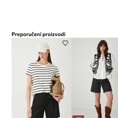
Boyfriend kroj
, koji se odlikuje širim krojem, pruža slobod
Visoki struk
optički produljuje noge i oblikuje figuru, pri
nošenja
Preporučeni proizvodi
Traper, izrađen od
100% pamuka
, dobro pristaje uz tijelo i
Kopčanje na patentni zatvarač i gumb
olakšava oblačenje i 
sigurno kopčanje
Praktični džepovi
, bočni i stražnji, omogućuju pohranu sitn
Efekt ispranosti
daje kratkim hlačama moderan, pomalo vin
naglašavajući ležeran stil