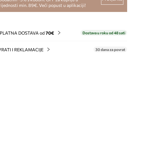
rijednosti min. 89€. Veći popust u aplikaciji!
PLATNA DOSTAVA od
70€
Dostava u roku od 48 sati
RATI I REKLAMACIJE
30 dana za povrat