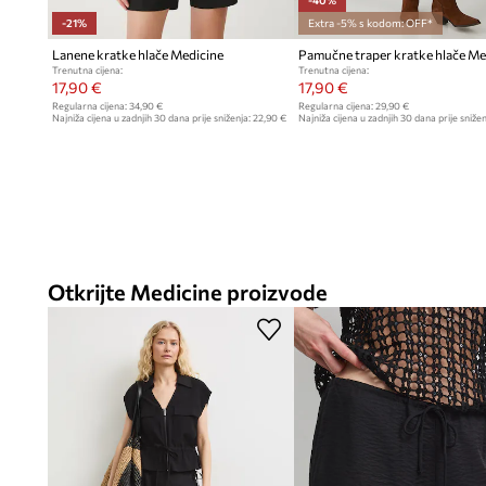
-40%
-21%
Extra -5% s kodom: OFF*
Lanene kratke hlače Medicine
Pamučne traper kratke hlače Me
Trenutna cijena:
Trenutna cijena:
17,90 €
17,90 €
Regularna cijena:
34,90 €
Regularna cijena:
29,90 €
Najniža cijena u zadnjih 30 dana prije sniženja:
22,90 €
Najniža cijena u zadnjih 30 dana prije snižen
Otkrijte Medicine proizvode