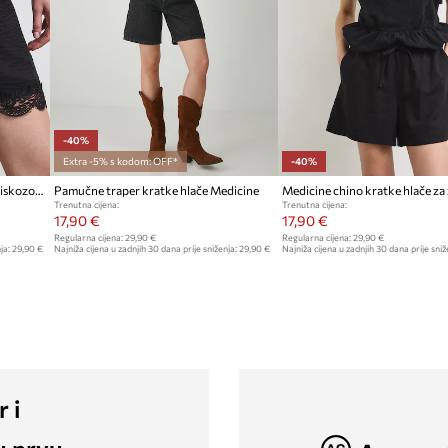
-40%
Extra -5% s kodom: OFF*
-40%
Medicine kratke hlače za žene s viskozom
Pamučne traper kratke hlače Medicine
Trenutna cijena:
Trenutna cijena:
17,90 €
17,90 €
Regularna cijena:
29,90 €
Regularna cijena:
29,90 €
ja:
29,90 €
Najniža cijena u zadnjih 30 dana prije sniženja:
29,90 €
Najniža cijena u zadnjih 30 dana prije sniž
r i