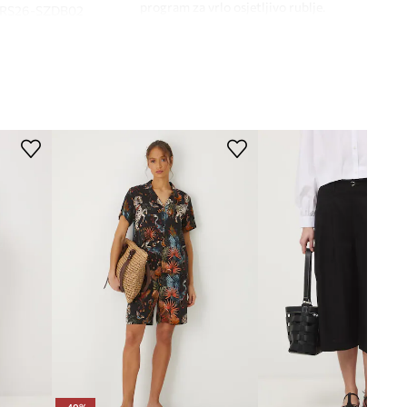
program za vrlo osjetljivo rublje.
RS26-SZDB02
BLACK
KROJ
crna
Tip struka
:
visoki struk
Kroj
:
regular fit
Medicine
DIMENZIJE
Unutarnja duljina nogavice
:
16 cm
Širina nogavica na dnu
:
34 cm
Dane mjere za veličinu
:
S.
Širina u struku
:
39 cm
Visina struka
:
26 cm
Širina u bokovima
:
51 cm
Model na fotografiji je visok 181
cm i ima na sebi veličinu S