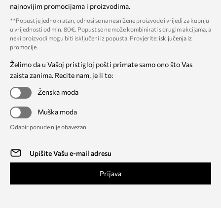
najnovijim promocijama i proizvodima.
**Popust je jednokratan, odnosi se na nesnižene proizvode i vrijedi za kupnju
u vrijednosti od min. 80€. Popust se ne može kombinirati s drugim akcijama, a
neki proizvodi mogu biti isključeni iz popusta. Provjerite:
isključenja iz
promocije
.
Želimo da u Vašoj pristigloj pošti primate samo ono što Vas
zaista zanima. Recite nam, je li to:
Ženska moda
Muška moda
Odabir ponude nije obavezan
Prijava