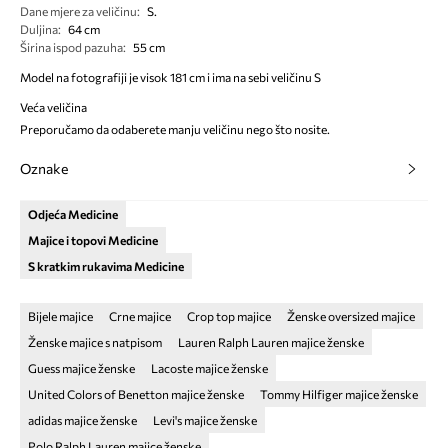
Dane mjere za veličinu
:
S.
Duljina
:
64 cm
Širina ispod pazuha
:
55 cm
Model na fotografiji je visok 181 cm i ima na sebi veličinu S
Veća veličina
Preporučamo da odaberete manju veličinu nego što nosite.
Oznake
Odjeća Medicine
Majice i topovi Medicine
S kratkim rukavima Medicine
Bijele majice
Crne majice
Crop top majice
Ženske oversized majice
Ženske majice s natpisom
Lauren Ralph Lauren majice ženske
Guess majice ženske
Lacoste majice ženske
United Colors of Benetton majice ženske
Tommy Hilfiger majice ženske
adidas majice ženske
Levi's majice ženske
Polo Ralph Lauren majice ženske