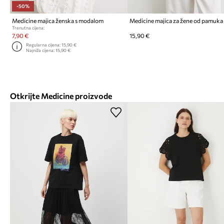
-50%
Medicine majica ženska s modalom
Medicine majica za žene od pamuka
Trenutna cijena:
7,90 €
15,90 €
Regularna cijena:
15,90 €
Najniža cijena:
15,90 €
Otkrijte Medicine proizvode