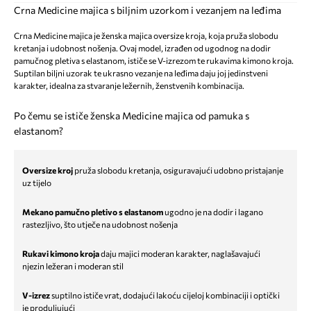
Crna Medicine majica s biljnim uzorkom i vezanjem na leđima
Crna Medicine majica je ženska majica oversize kroja, koja pruža slobodu
kretanja i udobnost nošenja. Ovaj model, izrađen od ugodnog na dodir
pamučnog pletiva s elastanom, ističe se V-izrezom te rukavima kimono kroja.
Suptilan biljni uzorak te ukrasno vezanje na leđima daju joj jedinstveni
karakter, idealna za stvaranje ležernih, ženstvenih kombinacija.
Po čemu se ističe ženska Medicine majica od pamuka s
elastanom?
Oversize kroj
pruža slobodu kretanja, osiguravajući udobno pristajanje
uz tijelo
Mekano pamučno pletivo s elastanom
ugodno je na dodir i lagano
rastezljivo, što utječe na udobnost nošenja
Rukavi kimono kroja
daju majici moderan karakter, naglašavajući
njezin ležeran i moderan stil
V-izrez
suptilno ističe vrat, dodajući lakoću cijeloj kombinaciji i optički
je produljujući