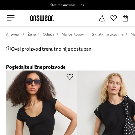
Štedite s Answear Club >
Answear
Žene
Odjeća
Majice i topovi
S kratkim rukavima
Ovaj proizvod trenutno nije dostupan
Pogledajte slične proizvode