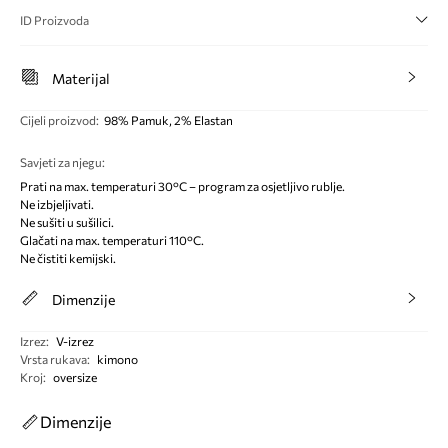
ID Proizvoda
Materijal
Cijeli proizvod
:
98% Pamuk, 2% Elastan
Savjeti za njegu
:
Prati na max. temperaturi 30°C – program za osjetljivo rublje.
Ne izbjeljivati.
Ne sušiti u sušilici.
Glačati na max. temperaturi 110°C.
Ne čistiti kemijski.
Dimenzije
Izrez
:
V-izrez
Vrsta rukava
:
kimono
Kroj
:
oversize
Dimenzije