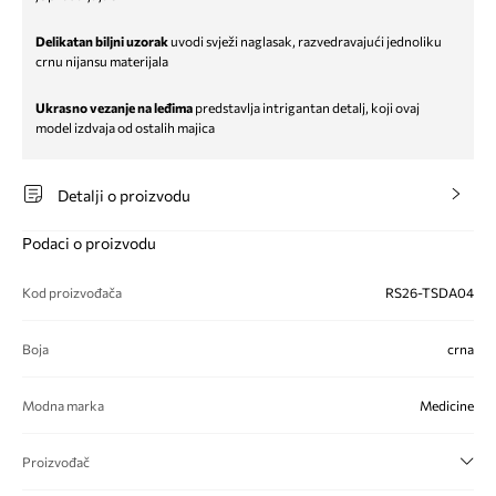
Delikatan biljni uzorak
uvodi svježi naglasak, razvedravajući jednoliku
crnu nijansu materijala
Ukrasno vezanje na leđima
predstavlja intrigantan detalj, koji ovaj
model izdvaja od ostalih majica
Detalji o proizvodu
Podaci o proizvodu
Kod proizvođača
RS26-TSDA04
Boja
crna
Modna marka
Medicine
Proizvođač