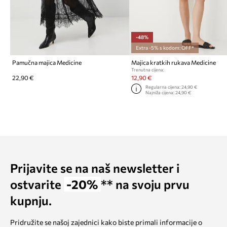
-48%
Extra -5% s kodom: OFF*
Pamučna majica Medicine
Majica kratkih rukava Medicine
Trenutna cijena:
22,90 €
12,90 €
Regularna cijena:
24,90 €
Najniža cijena:
24,90 €
Prijavite se na naš newsletter i
ostvarite
-20%
** na svoju prvu
kupnju.
Pridružite se našoj zajednici kako biste primali informacije o