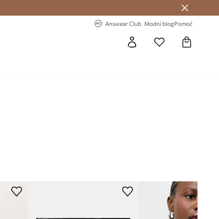
Answear Club >
-20% na prvu narudžbu >
Answear Club
Modni blog
Pomoć