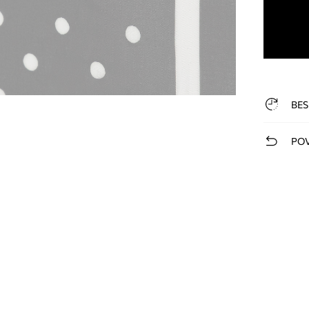
BES
POV