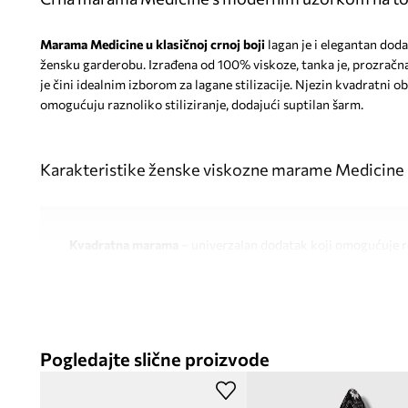
Marama Medicine u klasičnoj crnoj boji
lagan je i elegantan doda
žensku garderobu. Izrađena od 100% viskoze, tanka je, prozračna
je čini idealnim izborom za lagane stilizacije. Njezin kvadratni o
omogućuju raznoliko stiliziranje, dodajući suptilan šarm.
Karakteristike ženske viskozne marame Medicin
Kvadratna marama
– univerzalan dodatak koji omogućuje ra
i stiliziranja
Izrađena od
100% viskoze
– mekano celulozno vlakno, ugod
udobnost
Pogledajte slične proizvode
Ima
moderan uzorak na točkice
– daje stilizacijama svježinu
karakter