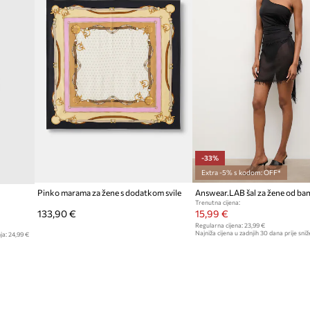
-33%
Extra -5% s kodom: OFF*
Pinko marama za žene s dodatkom svile
Trenutna cijena:
133,90 €
15,99 €
Regularna cijena:
23,99 €
Najniža cijena u zadnjih 30 dana prije sniž
ja:
24,99 €