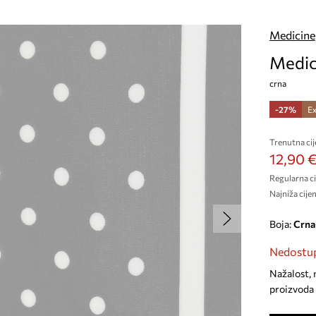
Medicine
Medic
crna
-27%
Ex
Trenutna cij
12,90 
Regularna ci
Najniža cijen
Boja:
crna
Nedostup
Nažalost, 
proizvoda 