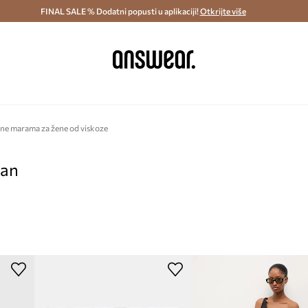
ostava i povrat (od 70€) >
FINAL SALE % Dodatni popusti u aplikaciji!
Dostava u roku 48 sati >
Otkrijte više
Štedite s 
ne marama za žene od viskoze
pan