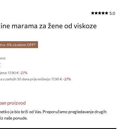
5.0
ine marama za žene od viskoze
tra -5% s kodom: OFF*
ena:
€
jena:
17,90 €
-27%
a u zadnjih 30 dana prije sniženja:
17,90 €
 -27%
an proizvod
netko je bio brži od Vas. Preporučamo pregledavanje drugih
iz naše ponude.