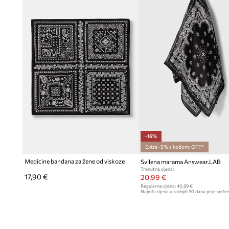
Optimalne dimenzije 68 x 68 cm
– omogućuju slobodno aran
mnogim odjevnim kombinacijama
Tanka i prozračna
– idealan prijedlog za tople dane proljeća, 
sezonu
Glatka struktura tkanine
– nježna na dodir, pridonosi eleg
udobnosti nošenja
-16%
Extra -5% s kodom: OFF*
Medicine bandana za žene od viskoze
Svilena marama Answear.LAB
Trenutna cijena:
17,90 €
20,99 €
Regularna cijena:
40,99 €
Najniža cijena u zadnjih 30 dana prije snižen