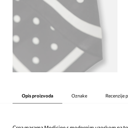
Opis proizvoda
Oznake
Recenzije 
Crna marama Medicine s modernim uzorkom na to