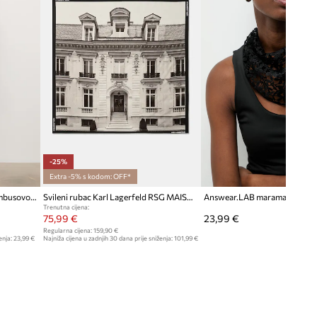
-25%
Extra -5% s kodom: OFF*
Answear.LAB šal za žene od bambusovog vlakna
Svileni rubac Karl Lagerfeld RSG MAISON
Answear.LAB marama ženska
Trenutna cijena:
75,99 €
23,99 €
Regularna cijena:
159,90 €
enja:
23,99 €
Najniža cijena u zadnjih 30 dana prije sniženja:
101,99 €