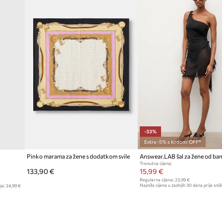
žiranje i prilagodbu
ljeta i prijelaznu
antnom izgledu i
-33%
Extra -5% s kodom: OFF*
Pinko marama za žene s dodatkom svile
Trenutna cijena:
133,90 €
15,99 €
Regularna cijena:
23,99 €
Najniža cijena u zadnjih 30 dana prije sniž
ja:
24,99 €