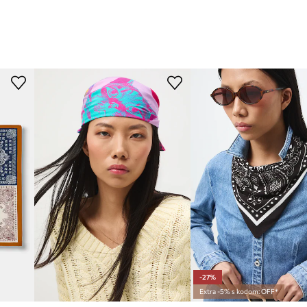
-27%
Extra -5% s kodom: OFF*