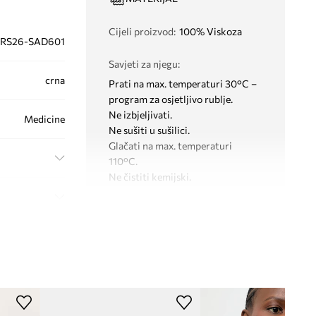
Cijeli proizvod
:
100% Viskoza
RS26-SAD601
Savjeti za njegu
:
crna
Prati na max. temperaturi 30°C –
program za osjetljivo rublje.
Ne izbjeljivati.
Medicine
Ne sušiti u sušilici.
Glačati na max. temperaturi
110°C.
Ne čistiti kemijski.
DIMENZIJE
Dimenzije
:
68 x 68 cm