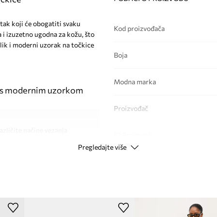
tak koji će obogatiti svaku
Kod proizvođača
 i izuzetno ugodna za kožu, što
blik i moderni uzorak na točkice
Boja
Modna marka
e s modernim uzorkom
Proizvođač
zličite načine vezanja
ID Proizvoda
Pregledajte više
no za kožu, pruža
 i suptilan, ženstveni