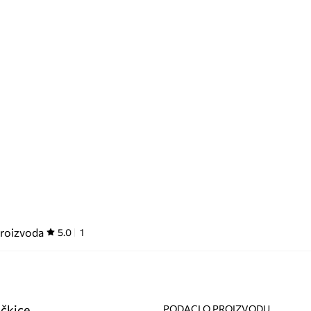
proizvoda
5.0
1
čkice
PODACI O PROIZVODU