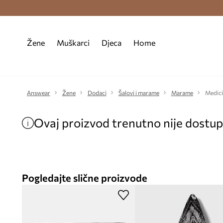
Premium Fashion Benefits >
Besplatna d
Žene
Muškarci
Djeca
Home
Answear
Žene
Dodaci
Šalovi i marame
Marame
Medici
Ovaj proizvod trenutno nije dostu
Pogledajte slične proizvode