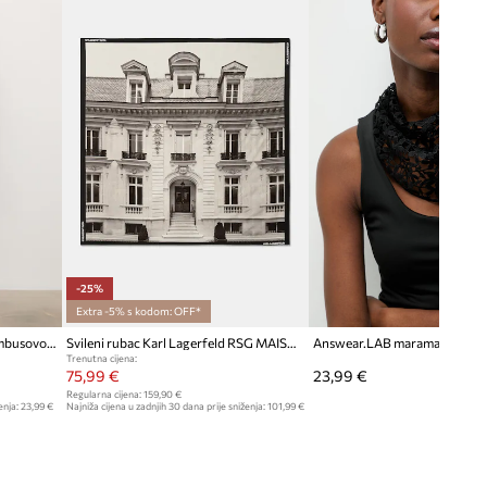
-25%
Extra -5% s kodom: OFF*
Answear.LAB šal za žene od bambusovog vlakna
Svileni rubac Karl Lagerfeld RSG MAISON
Answear.LAB marama ženska
Trenutna cijena:
75,99 €
23,99 €
Regularna cijena:
159,90 €
enja:
23,99 €
Najniža cijena u zadnjih 30 dana prije sniženja:
101,99 €