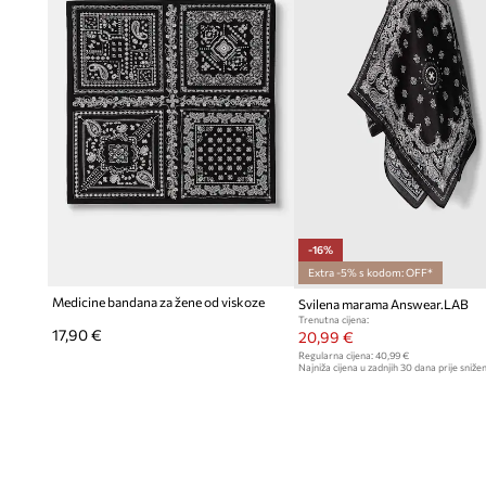
-16%
Extra -5% s kodom: OFF*
Medicine bandana za žene od viskoze
Svilena marama Answear.LAB
Trenutna cijena:
17,90 €
20,99 €
Regularna cijena:
40,99 €
Najniža cijena u zadnjih 30 dana prije snižen