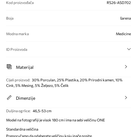
Kod proizvođača
RS26-ASD702
Boja
šarena
Modna marka
Medicine
ID Proizvoda
Materijal
Cijeli proizvod
:
30% Porculan, 25% Plastika, 20% Prirodni kamen, 10%
Cink, 5% Mesing, 5% Željezo, 5% Čelik
Dimenzije
Duljina ogrlice
:
46,5-53 cm
Model na fotografiji je visok 180 cm i ima na sebi veličinu ONE
Standardna veličina
Preporučamo da odaberete veličinu koju inače nosite.