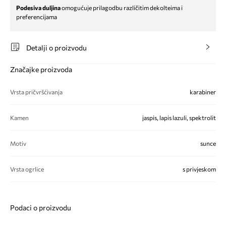
Podesiva duljina
omogućuje prilagodbu različitim dekolteima i
preferencijama
Detalji o proizvodu
Značajke proizvoda
Vrsta pričvršćivanja
karabiner
Kamen
jaspis, lapis lazuli, spektrolit
Motiv
sunce
Vrsta ogrlice
s privjeskom
Podaci o proizvodu