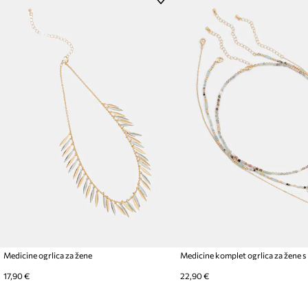
Medicine ogrlica za žene
17,90 €
22,90 €