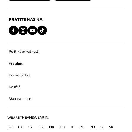
PRATITE NAS NA:
Politika privatnosti
Pravilnici
Podaci tvrtke
Kolačići
Mapa stranice
WEARETHEANSWEAR IN:
BG
CY
CZ
GR
HR
HU
IT
PL
RO
SI
SK