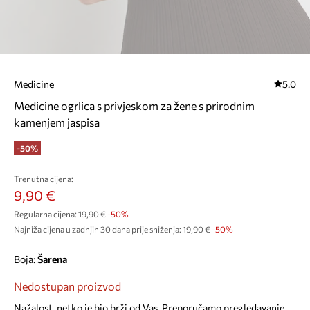
Medicine
5.0
Medicine ogrlica s privjeskom za žene s prirodnim
kamenjem jaspisa
-50%
Trenutna cijena:
9,90 €
Regularna cijena:
19,90 €
-50%
Najniža cijena u zadnjih 30 dana prije sniženja:
19,90 €
 -50%
Boja:
šarena
Nedostupan proizvod
Nažalost, netko je bio brži od Vas. Preporučamo pregledavanje