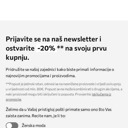
Prijavite se na naš newsletter i
ostvarite
-20%
** na svoju prvu
kupnju.
Pridružite se našoj zajednici kako biste primali informacije o
najnovijim promocijama i proizvodima.
**Popust je jednokratan, odnosi se na nesnižene proizvode i vrijedi za kupnju
u vrijednosti od min. 80€. Popust se ne može kombinirati s drugim akcijama, a
neki proizvodi mogu biti isključeni iz popusta. Provjerite:
isključenja iz
promocije
.
Želimo da u Vašoj pristigloj pošti primate samo ono što Vas
zaista zanima. Recite nam, je li to:
Ženska moda