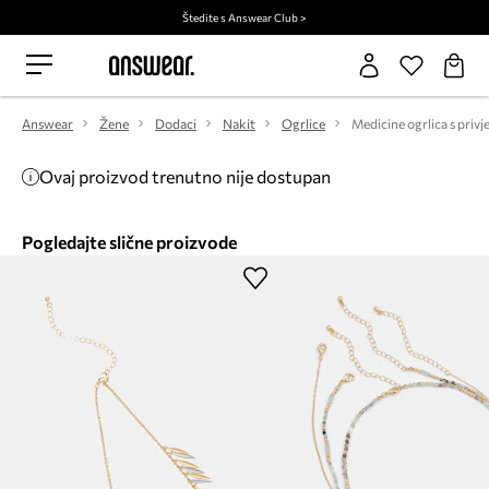
Štedite s Answear Club >
Answear
Žene
Dodaci
Nakit
Ogrlice
Ovaj proizvod trenutno nije dostupan
Pogledajte slične proizvode