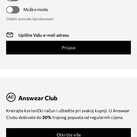
Muška moda
Odabir ponude nije obavezan
Prijava
Answear Club
Kreirajte korisnički račun i uštedite pri svakoj kupnji. U Answear
Clubu dobivate do
20%
trajnog popusta od regularnih cijena.
Otkrijte više