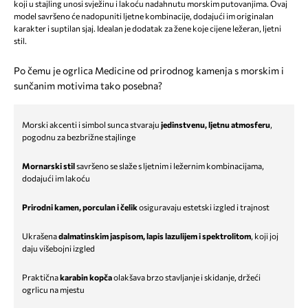
koji u stajling unosi svježinu i lakoću nadahnutu morskim putovanjima. Ovaj
model savršeno će nadopuniti ljetne kombinacije, dodajući im originalan
karakter i suptilan sjaj. Idealan je dodatak za žene koje cijene ležeran, ljetni
stil.
Po čemu je ogrlica Medicine od prirodnog kamenja s morskim i
sunčanim motivima tako posebna?
Morski akcenti i simbol sunca stvaraju
jedinstvenu, ljetnu atmosferu
,
pogodnu za bezbrižne stajlinge
Mornarski stil
savršeno se slaže s ljetnim i ležernim kombinacijama,
dodajući im lakoću
Prirodni kamen, porculan i čelik
osiguravaju estetski izgled i trajnost
Ukrašena
dalmatinskim jaspisom, lapis lazulijem i spektrolitom
, koji joj
daju višebojni izgled
Praktična
karabin kopča
olakšava brzo stavljanje i skidanje, držeći
ogrlicu na mjestu