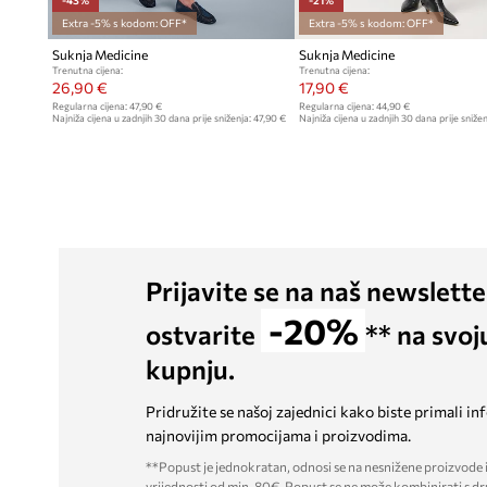
Extra -5% s kodom: OFF*
Extra -5% s kodom: OFF*
Suknja Medicine
Suknja Medicine
Trenutna cijena:
Trenutna cijena:
26,90 €
17,90 €
Regularna cijena:
47,90 €
Regularna cijena:
44,90 €
Najniža cijena u zadnjih 30 dana prije sniženja:
47,90 €
Najniža cijena u zadnjih 30 dana prije snižen
Prijavite se na naš newslette
-20%
ostvarite
** na svoj
kupnju.
Pridružite se našoj zajednici kako biste primali in
najnovijim promocijama i proizvodima.
**Popust je jednokratan, odnosi se na nesnižene proizvode i
vrijednosti od min. 80€. Popust se ne može kombinirati s dr