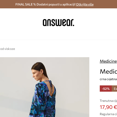
ostava i povrat (od 70€) >
FINAL SALE % Dodatni popusti u aplikaciji!
Dostava u roku 48 sati >
Otkrijte više
Štedite s 
 od viskoze
Medicine
Medic
crna cvjetna
-52%
Ex
Trenutna cij
17,90 
Regularna ci