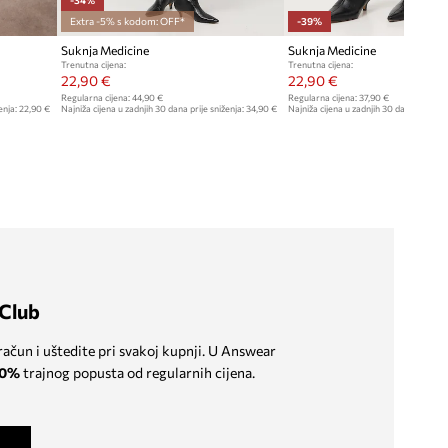
Extra -5% s kodom: OFF*
-39%
Suknja Medicine
Suknja Medicine
Trenutna cijena:
Trenutna cijena:
22,90 €
22,90 €
Regularna cijena:
44,90 €
Regularna cijena:
37,90 €
enja:
22,90 €
Najniža cijena u zadnjih 30 dana prije sniženja:
34,90 €
Najniža cijena u zadnjih 30 dana prije sn
Club
 račun i uštedite pri svakoj kupnji. U Answear
0%
trajnog popusta od regularnih cijena.