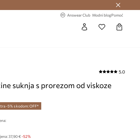
Answear Club >
-20% na prvu narudžbu >
Answear Club
Modni blog
Pomoć
5.0
ine suknja s prorezom od viskoze
tra -5% s kodom: OFF*
ena:
€
jena:
37,90 €
-52%