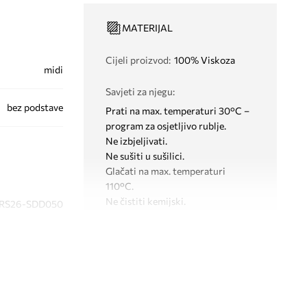
MATERIJAL
Cijeli proizvod
:
100% Viskoza
midi
Savjeti za njegu
:
bez podstave
Prati na max. temperaturi 30°C –
program za osjetljivo rublje.
Ne izbjeljivati.
Ne sušiti u sušilici.
Glačati na max. temperaturi
110°C.
Ne čistiti kemijski.
RS26-SDD050
crna
KROJ
Medicine
Tip struka
:
regularni struk
Kroj modela
:
flared