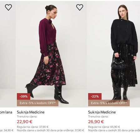
Proizvođač
azličitim tipovima
ID Proizvoda
raničavajući pokrete
 dodir, idealna za
 pridonoseći
 karakter stajlinga
-39%
-22%
Extra -5% s kodom: OFF*
Extra -5% s kodom: OFF*
kom lana
Suknja Medicine
Suknja Medicine
Trenutna cijena:
Trenutna cijena:
22,90 €
26,90 €
Regularna cijena:
37,90 €
Regularna cijena:
65,90 €
ja:
34,90 €
Najniža cijena u zadnjih 30 dana prije sniženja:
37,90 €
Najniža cijena u zadnjih 30 dana prije sniž