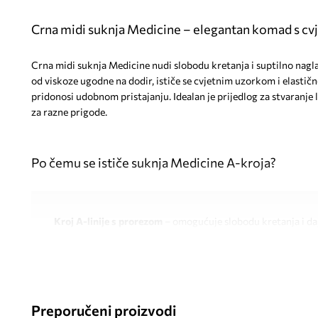
Crna midi suknja Medicine – elegantan komad s c
Crna midi suknja Medicine nudi slobodu kretanja i suptilno nagla
od viskoze ugodne na dodir, ističe se cvjetnim uzorkom i elastič
pridonosi udobnom pristajanju. Idealan je prijedlog za stvaranje le
za razne prigode.
Po čemu se ističe suknja Medicine A-kroja?
Kroj A-linije s prorezom
– omogućuje slobodu kretanja i daj
Ležeran stil
– pogodan je za stvaranje udobnih i modernih 
prigode
Midi dužina
– optički izdužuje figuru, zadržavajući eleganci
Preporučeni proizvodi