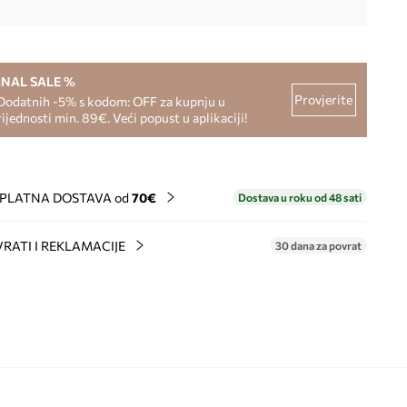
INAL SALE %
Provjerite
Dodatnih -5% s kodom: OFF za kupnju u
rijednosti min. 89€. Veći popust u aplikaciji!
PLATNA DOSTAVA od
70€
Dostava u roku od 48 sati
RATI I REKLAMACIJE
30 dana za povrat