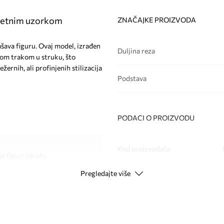
vjetnim uzorkom
ZNAČAJKE PROIZVODA
šava figuru. Ovaj model, izrađen
Duljina reza
nom trakom u struku, što
žernih, ali profinjenih stilizacija
Podstava
PODACI O PROIZVODU
Kod proizvođača
e figuri lakoću
Pregledajte više
Boja
kombinacija za razne
Modna marka
ju i svestranost