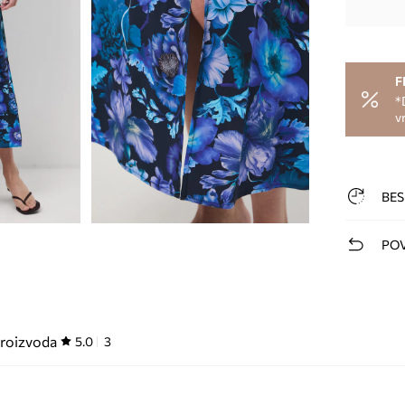
F
*
v
BES
POV
proizvoda
5.0
3