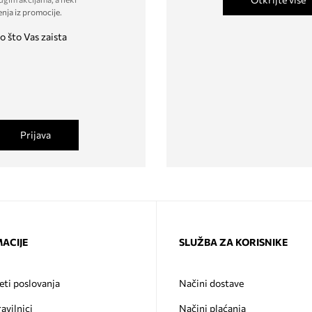
enja iz promocije
.
o što Vas zaista
Prijava
ACIJE
SLUŽBA ZA KORISNIKE
eti poslovanja
Načini dostave
ravilnici
Načini plaćanja