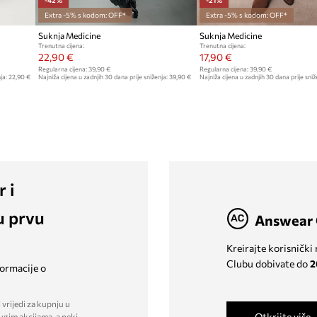
Extra -5% s kodom: OFF*
Extra -5% s kodom: OFF*
Suknja Medicine
Suknja Medicine
Trenutna cijena:
Trenutna cijena:
22,90 €
17,90 €
Regularna cijena:
39,90 €
Regularna cijena:
39,90 €
ja:
22,90 €
Najniža cijena u zadnjih 30 dana prije sniženja:
39,90 €
Najniža cijena u zadnjih 30 dana prije sniž
r i
u prvu
Answear 
Kreirajte korisnički
Clubu dobivate do
2
formacije o
 vrijedi za kupnju u
Otkrijte više
ugim akcijama, a neki