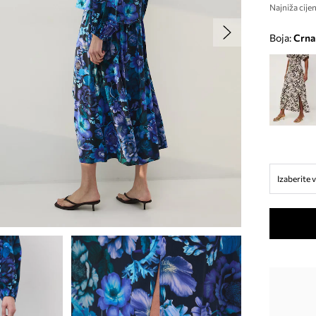
Najniža cijen
Boja:
crna
Izaberite v