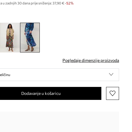
a u zadnjih 30 dana prije sniženja:
37,90 €
 -52%
Pogledaje dimenzije proizvoda
eličinu
Dodavanje u košaricu