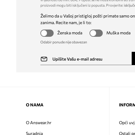
proizvodi mogu biti isključeni iz popusta. Provjerite:
isključ
Želimo da u Vašoj pristigloj pošti primate samo on
zanima. Recite nam, je li to:
Ženska moda
Muška moda
Odabir ponude nije obavezan
O NAMA
INFORM
O Answear.hr
Opći uvj
Suradnja
Ostali p