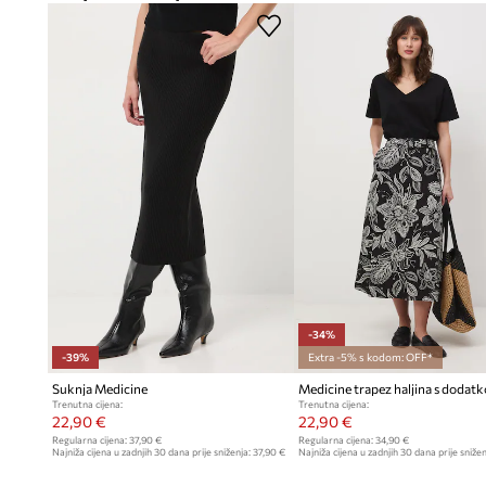
Elastična traka u struku
– pridonosi udobnom pristajanju r
figure
Kroj A-linije
– osigurava udobnost nošenja i slobodu, ne og
Materijal od viskoze
– lagana i prozračna tkanina, ugodna na
toplije dane
Regularan struk
– omogućuje udobno prianjanje uz bokove,
udobnosti
Cvjetni uzorak
– dodaje šarm i svježinu, naglašavajući ljetni
-34%
-39%
Extra -5% s kodom: OFF*
Suknja Medicine
Medicine trapez haljina s dodat
Trenutna cijena:
Trenutna cijena:
22,90 €
22,90 €
Regularna cijena:
37,90 €
Regularna cijena:
34,90 €
Najniža cijena u zadnjih 30 dana prije sniženja:
37,90 €
Najniža cijena u zadnjih 30 dana prije snižen