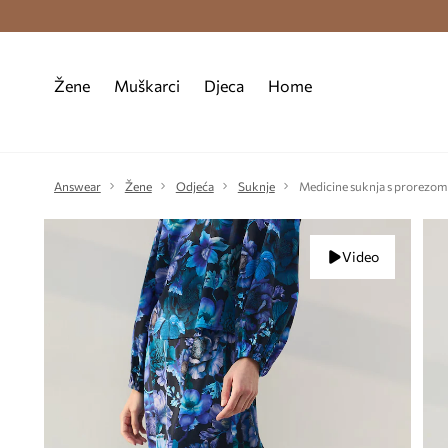
Premium Fashion Benefits >
Besplatna d
Žene
Muškarci
Djeca
Home
Answear
Žene
Odjeća
Suknje
Medicine suknja s prorezom
Video