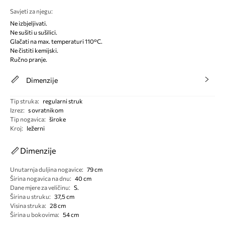
Savjeti za njegu
:
Ne izbjeljivati.
Ne sušiti u sušilici.
Glačati na max. temperaturi 110°C.
Ne čistiti kemijski.
Ručno pranje.
Dimenzije
Tip struka
:
regularni struk
Izrez
:
s ovratnikom
Tip nogavica
:
široke
Kroj
:
ležerni
Dimenzije
Unutarnja duljina nogavice
:
79 cm
Širina nogavica na dnu
:
40 cm
Dane mjere za veličinu
:
S.
Širina u struku
:
37,5 cm
Visina struka
:
28 cm
Širina u bokovima
:
54 cm