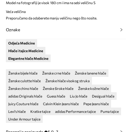
Model na fotografiji je visok 180 cm i ima na sebi veličinu S
Veća veličina
Preporučamo da odaberete manju veličinu nego što nosite.
Oznake
Odjeća Medicine
Hlače i tajice Medicine
Elegantne hlače Medicine
Ženske bijele hlače
Ženske crne hlače
Ženske lanene hlače
Ženske culotte hlače
Ženske hlače visokog struka
Ženske chino hlače
Ženske široke hlače
Ženske kožne hlače
adidas Originals hlače
Guess hlače
Liu Jo hlače
Desigual hlače
Juicy Couture hlače
Calvin Klein Jeans hlače
Pepe Jeans hlače
Levi's hlače
Kratke tajice
adidas Performance tajice
Puma tajice
Under Armour tajice
Recenzije proizvoda
5.0
7