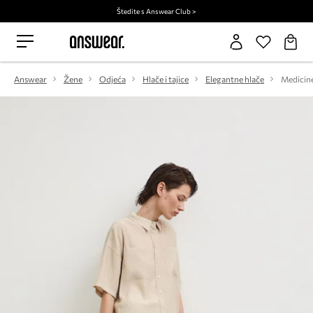
Štedite s Answear Club >
Answear
Žene
Odjeća
Hlače i tajice
Elegantne hlače