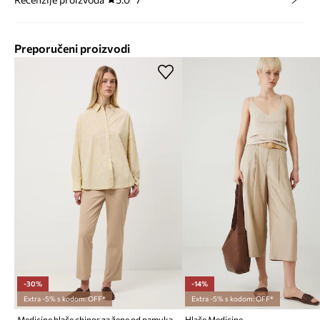
Preporučeni proizvodi
-30%
-14%
Extra -5% s kodom: OFF*
Extra -5% s kodom: OFF*
Medicine hlače chinos za žene od pamuka s elastanom
Hlače Medicine