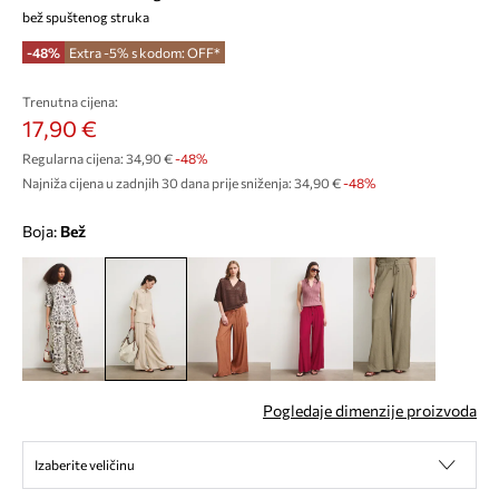
bež spuštenog struka
-48%
Extra -5% s kodom: OFF*
Trenutna cijena:
17,90 €
Regularna cijena:
34,90 €
-48%
Najniža cijena u zadnjih 30 dana prije sniženja:
34,90 €
 -48%
Boja:
bež
Pogledaje dimenzije proizvoda
Izaberite veličinu