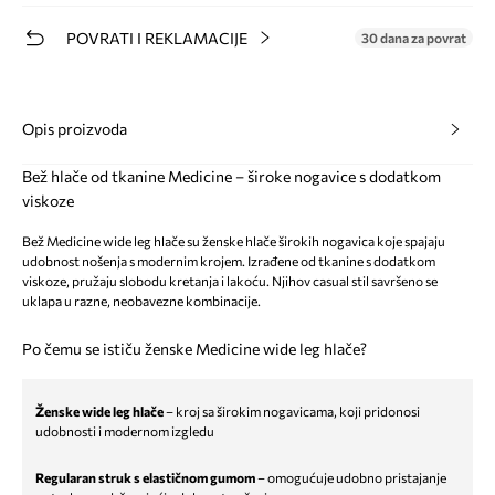
POVRATI I REKLAMACIJE
30 dana za povrat
Opis proizvoda
Bež hlače od tkanine Medicine – široke nogavice s dodatkom
viskoze
Bež Medicine wide leg hlače su ženske hlače širokih nogavica koje spajaju
udobnost nošenja s modernim krojem. Izrađene od tkanine s dodatkom
viskoze, pružaju slobodu kretanja i lakoću. Njihov casual stil savršeno se
uklapa u razne, neobavezne kombinacije.
Po čemu se ističu ženske Medicine wide leg hlače?
Ženske wide leg hlače
– kroj sa širokim nogavicama, koji pridonosi
udobnosti i modernom izgledu
Regularan struk s elastičnom gumom
– omogućuje udobno pristajanje