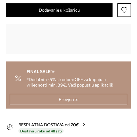
Dodavanje u košaricu
FINAL SALE %
*Dodatnih -5% s kodom: OFF za kupnju u
vrijednosti min. 89€. Veći popust u aplikaciji!
Provjerite
BESPLATNA DOSTAVA od
70€
Dostava u roku od 48 sati