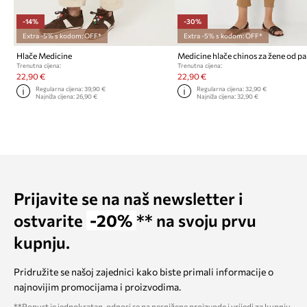
-14%
-30%
Extra -5% s kodom: OFF*
Extra -5% s kodom: OFF*
Hlače Medicine
Trenutna cijena:
Trenutna cijena:
22,90 €
22,90 €
Regularna cijena:
39,90 €
Regularna cijena:
32,90 €
Najniža cijena:
26,90 €
Najniža cijena:
32,90 €
Prijavite se na naš newsletter i
ostvarite
-20%
** na svoju prvu
kupnju.
Pridružite se našoj zajednici kako biste primali informacije o
najnovijim promocijama i proizvodima.
**Popust je jednokratan, odnosi se na nesnižene proizvode i vrijedi za kupnju