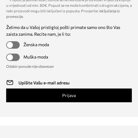
u vrijednosti od min. 80€. Popust se ne može kombinirati s drugim akcijama, a
neki proizvodi mogu biti isključeni iz popusta. Provjerite:
isključenja iz
promocije
.
Želimo da u Vašoj pristigloj pošti primate samo ono što Vas
zaista zanima. Recite nam, je li to:
Ženska moda
Muška moda
Odabir ponude nije obavezan
Prijava