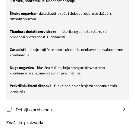
u struku, podržavajući udobnost nošenja
Široke nogavice
– daju silueti lakoću i slobodu, dobro se slažući s
raznom obućom
Tkanina s dodatkom viskoze
– materijal ugodne teksture, koji
pridonosi prozračnosti i udobnosti
Casual stil
– dizajn koji će se dobro uklopiti u neobavezne, svakodnevne
kombinacije
Duga nogavica
– klasična duljina, koja omogućuje svestrano
kombiniranje s raznim odjevnim predmetima
Praktični ušiveni džepovi
– funkcionalno rješenje za pohranu sitnih
predmeta
Detalji o proizvodu
Značajke proizvoda