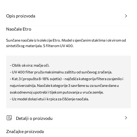
Opis proizvoda
Naočale Etro
Sunčane naočale iz kolekcije Etro. Model s sjenčanim staklima i okvirom od
sintetičkog materijala. S filterom UV 400.
- Oblik okvira: mačje oči.
- UV 400 filter pruža maksimalnu zaštitu od sunčevog zračenja.
- Kat.3 (propušta 8-18% svjetla) - najčešća kategorija filtera za sjenilo i
najuniverzalnija. Naočale kategorije 3 savršene su za sunčane dane u
svakodnevnoj upotrebi i tijekom putovanja u vruće zemlje.
- Uz model dolazi etui i krpica za čišćenje naočala.
Detalji o proizvodu
Značajke proizvoda