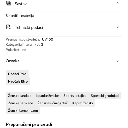
Sastav
Sintetički materijal
Tehnički podaci
Premazi i svojstva leća
:
UV400
Kategorija filtera
:
kat. 3
Polaritet
:
ne
Oznake
Dodaci Etro
Naočale Etro
Ženske sandale
Japanke ženske
Sportske tajice
Sportski grudnjaci
Ženske natikače
Ženski kućni ogrtač
Kaputi ženski
Ženski kombinezon
Preporučeni proizvodi