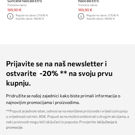
Sunčane naočale Etro
Naočale Etro
Trenutna cijena:
Trenutna cijena:
169,90 €
169,90 €
Regularna cijena:
279,90 €
Regularna cijena:
279,90 €
Najniža cijena:
189,90 €
Najniža cijena:
189,90 €
Prijavite se na naš newsletter i
ostvarite
-20%
** na svoju prvu
kupnju.
Pridružite se našoj zajednici kako biste primali informacije o
najnovijim promocijama i proizvodima.
**Popust je jednokratan, odnosi se na nesnižene proizvode i vrijedi za kupnju
u vrijednosti od min. 80€. Popust se ne može kombinirati s drugim akcijama, a
neki proizvodi mogu biti isključeni iz popusta. Provjerite:
isključenja iz
promocije
.