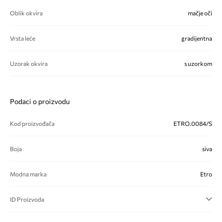
Oblik okvira
mačje oči
Vrsta leće
gradijentna
Uzorak okvira
s uzorkom
Podaci o proizvodu
Kod proizvođača
ETRO.0084/S
Boja
siva
Modna marka
Etro
ID Proizvoda