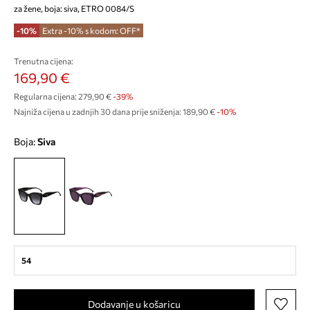
za žene, boja: siva, ETRO 0084/S
-10%
Extra -10% s kodom: OFF*
Trenutna cijena:
169,90 €
Regularna cijena:
279,90 €
-39%
Najniža cijena u zadnjih 30 dana prije sniženja:
189,90 €
 -10%
Boja:
siva
54
Dodavanje u košaricu