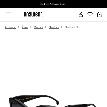
Štedite s Answear Club >
Answear
Žene
Dodaci
Naočale
Naočale Etro