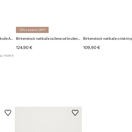
-15% s kodom: OFF*
Birkenstock natikače za žene od kože Arizona
Birkenstock natikače za žene od brušene kože Arizona Chunky Suede Leather
124,90 €
109,90 €
ja:
119,90 €