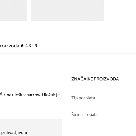
proizvoda
4.3
9
ZNAČAJKE PROIZVODA
Širina uloška: narrow. Uložak je
Tip potplata
Širina stopala
 prihvatljivom