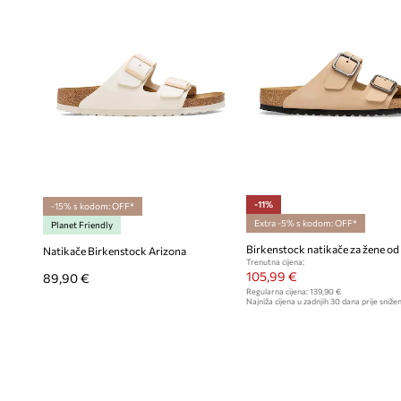
-11%
-15% s kodom: OFF*
Extra -5% s kodom: OFF*
Planet Friendly
Natikače Birkenstock Arizona
Trenutna cijena:
105,99 €
89,90 €
Regularna cijena:
139,90 €
Najniža cijena u zadnjih 30 dana prije snižen