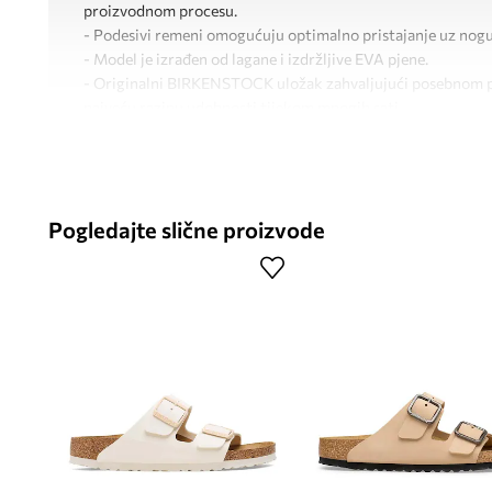
proizvodnom procesu.
- Podesivi remeni omogućuju optimalno pristajanje uz nogu
- Model je izrađen od lagane i izdržljive EVA pjene.
- Originalni BIRKENSTOCK uložak zahvaljujući posebnom pr
najveću razinu udobnosti tijekom mnogih sati.
- Duljina uloška: 25 cm.
- Dimenzije navedene za veličinu: 39.
Pogledajte slične proizvode