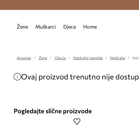
Premium Fashion Benefits >
Besplatna d
Žene
Muškarci
Djeca
Home
Answear
Žene
Obuća
Natikače i sandale
Natikače
Nat
Ovaj proizvod trenutno nije dostu
Pogledajte slične proizvode