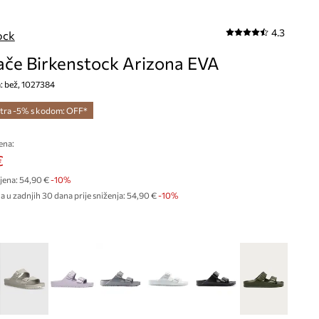
4.3
ock
ače Birkenstock Arizona EVA
a: bež, 1027384
tra -5% s kodom: OFF*
ena:
€
jena:
54,90 €
-10%
a u zadnjih 30 dana prije sniženja:
54,90 €
 -10%