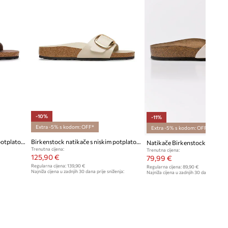
-10%
-11%
Extra -5% s kodom: OFF*
Extra -5% s kodom: OFF*
Birkenstock natikače s niskim potplatom za žene Madrid Big Buckle Synthetics
Birkenstock natikače s niskim potplatom za žene kožne Madrid Big Buckle
Natikače Birkenstock Madrid
Trenutna cijena:
Trenutna cijena:
125,90 €
79,99 €
Regularna cijena:
139,90 €
Regularna cijena:
89,90 €
Najniža cijena u zadnjih 30 dana prije sniženja:
Najniža cijena u zadnjih 30 dana prije sn
139,90 €