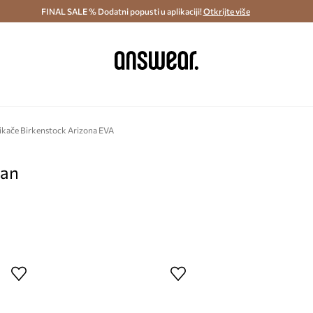
ostava i povrat (od 70€) >
FINAL SALE % Dodatni popusti u aplikaciji!
Dostava u roku 48 sati >
Otkrijte više
Štedite s 
ikače Birkenstock Arizona EVA
pan