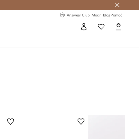
Answear Club >
-20% na prvu narudžbu >
Answear Club
Modni blog
Pomoć