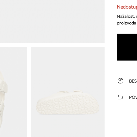
Nedostup
Nažalost, 
proizvoda 
BES
POV