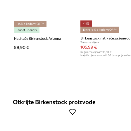
-11%
-15% s kodom: OFF*
Extra -5% s kodom: OFF*
Planet Friendly
Natikače Birkenstock Arizona
Trenutna cijena:
105,99 €
89,90 €
Regularna cijena:
139,90 €
Najniža cijena u zadnjih 30 dana prije snižen
Otkrijte Birkenstock proizvode