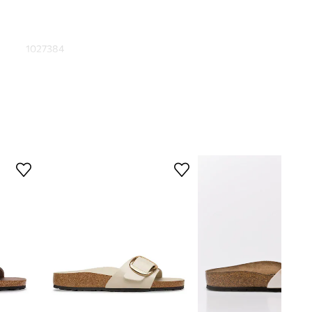
1027384
bež
Birkenstock