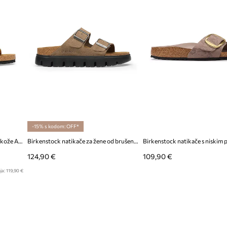
-15% s kodom: OFF*
Birkenstock natikače za žene od kože Arizona
Birkenstock natikače za žene od brušene kože Arizona Chunky Suede Leather
124,90 €
109,90 €
ja:
119,90 €