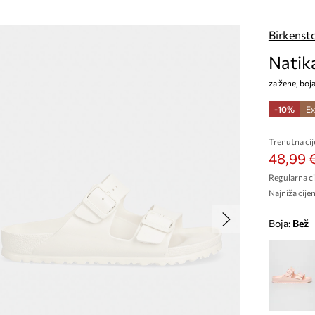
Birkenst
Natik
za žene, boj
-10%
Ex
Trenutna cij
48,99 
Regularna ci
Najniža cijen
Boja:
bež