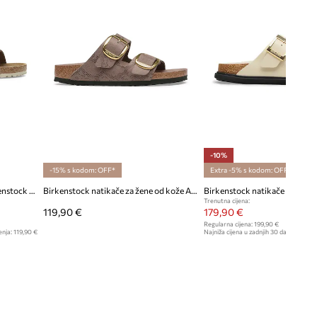
-10%
-15% s kodom: OFF*
Extra -5% s kodom: OFF*
Natikače od brušene kože Birkenstock Oita
Birkenstock natikače za žene od kože Arizona Big Buckle Synthetics Python
Trenutna cijena:
119,90 €
179,90 €
Regularna cijena:
199,90 €
enja:
119,90 €
Najniža cijena u zadnjih 30 dana prije sn
199,90 €