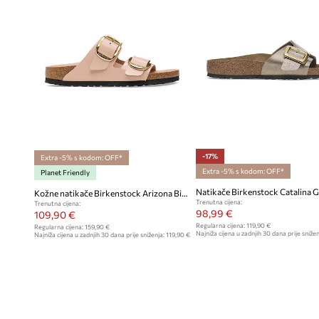
-17%
Extra -5% s kodom: OFF*
Extra -5% s kodom: OFF*
Planet Friendly
Kožne natikače Birkenstock Arizona Big Buckle
Trenutna cijena:
Trenutna cijena:
98,99 €
109,90 €
Regularna cijena:
119,90 €
Regularna cijena:
159,90 €
Najniža cijena u zadnjih 30 dana prije snižen
Najniža cijena u zadnjih 30 dana prije sniženja:
119,90 €