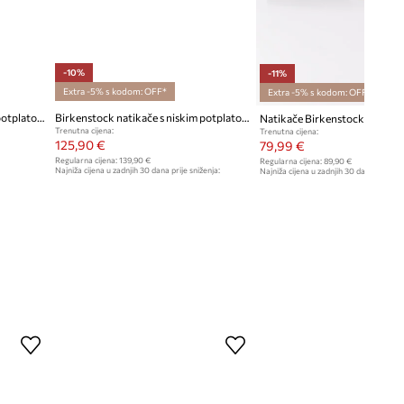
-10%
-11%
Extra -5% s kodom: OFF*
Extra -5% s kodom: OFF*
Birkenstock natikače s niskim potplatom za žene Madrid Big Buckle Synthetics
Birkenstock natikače s niskim potplatom za žene kožne Madrid Big Buckle
Natikače Birkenstock Madrid
Trenutna cijena:
Trenutna cijena:
125,90 €
79,99 €
Regularna cijena:
139,90 €
Regularna cijena:
89,90 €
Najniža cijena u zadnjih 30 dana prije sniženja:
Najniža cijena u zadnjih 30 dana prije sn
139,90 €