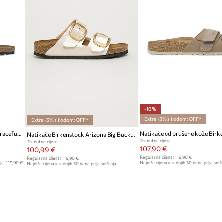
-10%
Extra -5% s kodom: OFF*
Extra -5% s kodom: OFF*
Natikače Birkenstock Catalina Graceful Cushion Buckle
Natikače Birkenstock Arizona Big Buckle
Trenutna cijena:
Trenutna cijena:
107,90 €
100,99 €
Regularna cijena:
119,90 €
Regularna cijena:
119,90 €
ja:
119,90 €
Najniža cijena u zadnjih 30 dana prije sniž
Najniža cijena u zadnjih 30 dana prije sniženja:
109,90 €