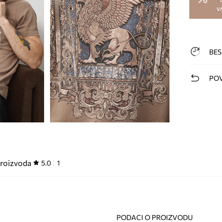
v
BES
POV
proizvoda
5.0
1
PODACI O PROIZVODU