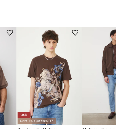
-35%
Extra -5% s kodom: OFF*