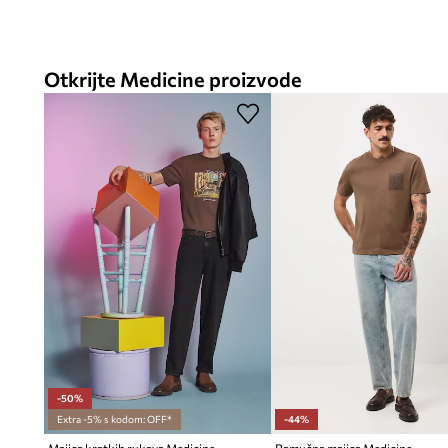
Otkrijte Medicine proizvode
-50%
Extra -5% s kodom: OFF*
-44%