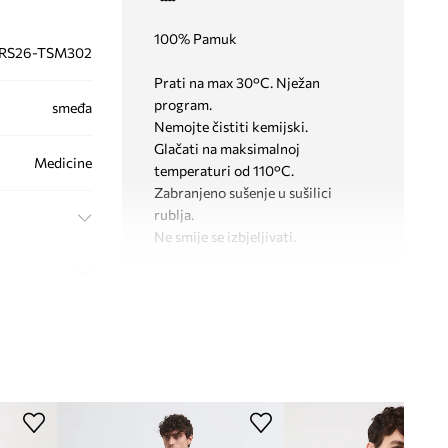
100% Pamuk
RS26-TSM302
Prati na max 30°C. Nježan
program.
smeđa
Nemojte čistiti kemijski.
Glačati na maksimalnoj
Medicine
temperaturi od 110°C.
Zabranjeno sušenje u sušilici
rublja.
Ne smije se izbjeljivati.
KROJ
Izrez
:
okrugli
Kroj
:
regular fit
DIMENZIJE