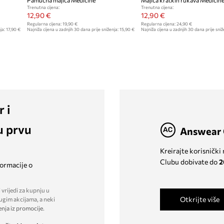
Pamučna majica Medicine
Majica kratkih rukava Medicin
Trenutna cijena:
Trenutna cijena:
12,90 €
12,90 €
Regularna cijena:
19,90 €
Regularna cijena:
24,90 €
ja:
17,90 €
Najniža cijena u zadnjih 30 dana prije sniženja:
15,90 €
Najniža cijena u zadnjih 30 dana prije sniž
r i
u prvu
Answear 
Kreirajte korisnički
Clubu dobivate do
2
formacije o
 vrijedi za kupnju u
Otkrijte više
ugim akcijama, a neki
enja iz promocije
.