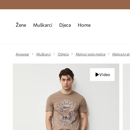
Premium Fashion Benefits >
Besplatna d
Žene
Muškarci
Djeca
Home
Answear
Muškarci
Odjeća
Majice i polo majice
Majice krat
Video