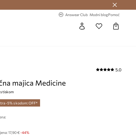
Answear Club >
-20% na prvu narudžbu >
Answear Club
Modni blog
Pomoć
5.0
na majica Medicine
 s tiskom
tra -5% s kodom: OFF*
ena:
jena:
17,90 €
-44%