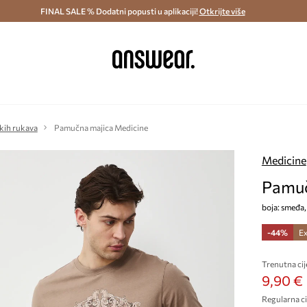
ostava i povrat (od 70€) >
FINAL SALE % Dodatni popusti u aplikaciji!
Dostava u roku 48 sati >
Otkrijte više
Štedite s 
kih rukava
Pamučna majica Medicine
Medicine
Pamuč
boja: smeđa,
-44%
Ex
Trenutna cij
9,90 €
Regularna ci