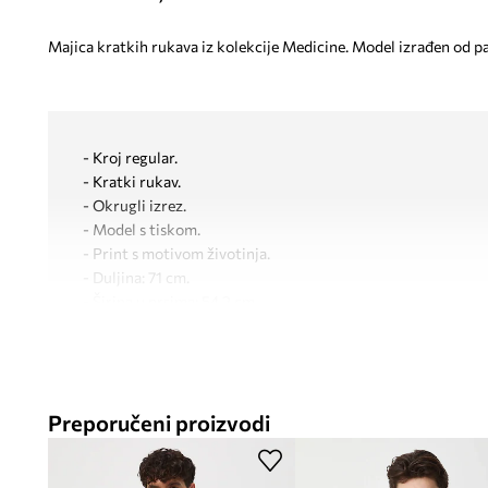
Majica kratkih rukava iz kolekcije Medicine. Model izrađen od p
- Kroj regular.
- Kratki rukav.
- Okrugli izrez.
- Model s tiskom.
- Print s motivom životinja.
- Duljina: 71 cm.
- Širina u prsima: 54,2 cm.
- Dimenzije navedene za veličinu: M.
Preporučeni proizvodi