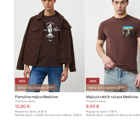
-35%
-44%
Extra -5% s kodom: OFF*
Extra -5% s kodom: OFF*
Pamučna majica Medicine
Majica kratkih rukava Medicine
Trenutna cijena:
Trenutna cijena:
12,90 €
9,90 €
Regularna cijena:
24,90 €
Regularna cijena:
17,90 €
Najniža cijena u zadnjih 30 dana prije sniženja:
19,90 €
Najniža cijena u zadnjih 30 dana prije snižen