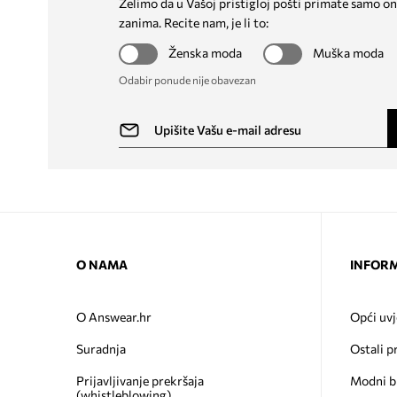
Želimo da u Vašoj pristigloj pošti primate samo on
zanima. Recite nam, je li to:
Ženska moda
Muška moda
Odabir ponude nije obavezan
O NAMA
INFORM
O Answear.hr
Opći uvj
Suradnja
Ostali p
Prijavljivanje prekršaja
Modni b
(whistleblowing)