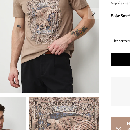
Najniža cijen
Boja:
sme
Izaberite v
F
*