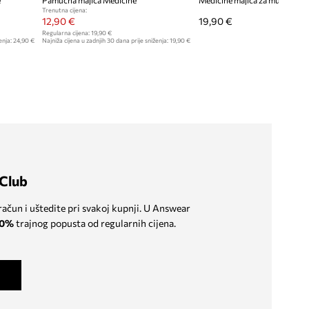
e
Pamučna majica Medicine
Trenutna cijena:
12,90 €
19,90 €
Regularna cijena:
19,90 €
enja:
24,90 €
Najniža cijena u zadnjih 30 dana prije sniženja:
19,90 €
Club
 račun i uštedite pri svakoj kupnji. U Answear
0%
trajnog popusta od regularnih cijena.