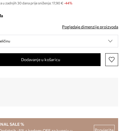
a u zadnjih 30 dana prije sniženja:
17,90 €
 -44%
đa
Pogledaje dimenzije proizvoda
eličinu
Dodavanje u košaricu
INAL SALE %
Provjerite
Dodatnih -5% s kodom: OFF za kupnju u