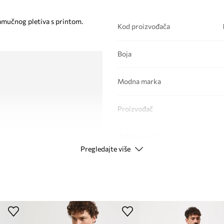
amučnog pletiva s printom.
Kod proizvođača
Boja
Modna marka
Proizvođač
ID Proizvoda
Pregledajte više