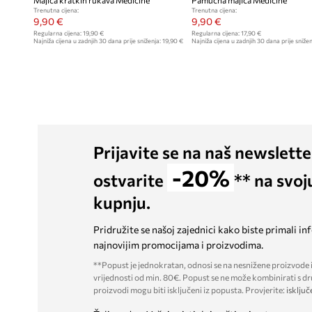
Majica kratkih rukava Medicine
Pamučna majica Medicine
Trenutna cijena:
Trenutna cijena:
9,90 €
9,90 €
Regularna cijena:
19,90 €
Regularna cijena:
17,90 €
Najniža cijena u zadnjih 30 dana prije sniženja:
19,90 €
Najniža cijena u zadnjih 30 dana prije snižen
Prijavite se na naš newslette
-20%
ostvarite
** na svoj
kupnju.
Pridružite se našoj zajednici kako biste primali in
najnovijim promocijama i proizvodima.
**Popust je jednokratan, odnosi se na nesnižene proizvode i
vrijednosti od min. 80€. Popust se ne može kombinirati s dr
proizvodi mogu biti isključeni iz popusta. Provjerite:
isključ