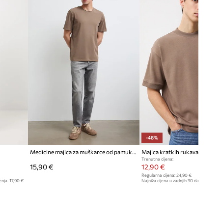
Model na fotografiji je visok 189
cm i ima na sebi veličinu M
Standardna veličina
Preporučamo da odaberete veličinu koju
inače nosite.
Pogledaje dimenzije proizvoda
-48%
Medicine majica za muškarce od pamuka s elastanom
Majica kratkih rukava Medici
Trenutna cijena:
15,90 €
12,90 €
Regularna cijena:
24,90 €
enja:
17,90 €
Najniža cijena u zadnjih 30 dana prije sn