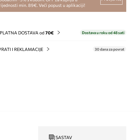
rijednosti min. 89€. Veći popust u aplikaciji!
PLATNA DOSTAVA od
70€
Dostava u roku od 48 sati
RATI I REKLAMACIJE
30 dana za povrat
SASTAV