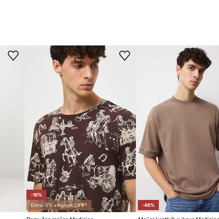
-18%
Extra -5% s kodom: OFF*
-48%