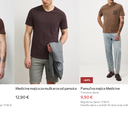
-44%
Medicine majica za muškarce od pamuka
Pamučna majica Medicine
Trenutna cijena:
12,90 €
9,90 €
Regularna cijena:
17,90 €
ja:
17,90 €
Najniža cijena u zadnjih 30 dana prije sniž