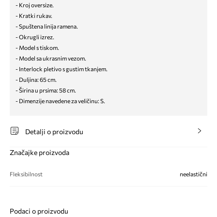
- Kroj oversize.
- Kratki rukav.
- Spuštena linija ramena.
- Okrugli izrez.
- Model s tiskom.
- Model sa ukrasnim vezom.
- Interlock pletivo s gustim tkanjem.
- Duljina: 65 cm.
- Širina u prsima: 58 cm.
- Dimenzije navedene za veličinu: S.
Detalji o proizvodu
Značajke proizvoda
Fleksibilnost
neelastični
Podaci o proizvodu