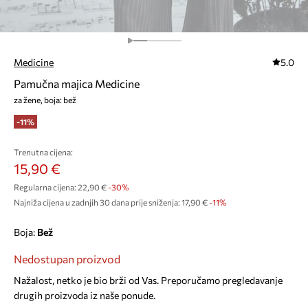
Medicine
5.0
Pamučna majica Medicine
za žene, boja: bež
-11%
Trenutna cijena:
15,90 €
Regularna cijena:
22,90 €
-30%
Najniža cijena u zadnjih 30 dana prije sniženja:
17,90 €
 -11%
Boja:
bež
Nedostupan proizvod
Nažalost, netko je bio brži od Vas. Preporučamo pregledavanje
drugih proizvoda iz naše ponude.