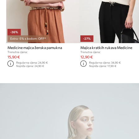
-36%
Extra -5% s kodom: OFF*
-27%
Medicine majica ženska pamukna
Majica kratkih rukava Medicine
Trenutna cijena:
Trenutna cijena:
15,90 €
12,90 €
Regularna cijena:
24,90 €
Regularna cijena:
34,90 €
Najniža cijena:
24,90 €
Najniža cijena:
17,90 €