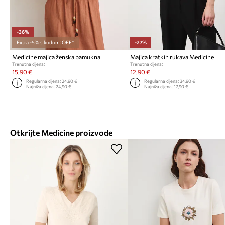
-36%
Extra -5% s kodom: OFF*
-27%
Medicine majica ženska pamukna
Majica kratkih rukava Medicine
Trenutna cijena:
Trenutna cijena:
15,90 €
12,90 €
Regularna cijena:
24,90 €
Regularna cijena:
34,90 €
Najniža cijena:
24,90 €
Najniža cijena:
17,90 €
Otkrijte Medicine proizvode