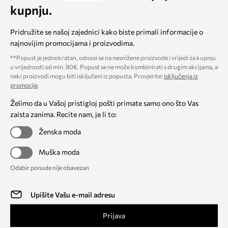
kupnju.
Pridružite se našoj zajednici kako biste primali informacije o
najnovijim promocijama i proizvodima.
**Popust je jednokratan, odnosi se na nesnižene proizvode i vrijedi za kupnju
u vrijednosti od min. 80€. Popust se ne može kombinirati s drugim akcijama, a
neki proizvodi mogu biti isključeni iz popusta. Provjerite:
isključenja iz
promocije
.
Želimo da u Vašoj pristigloj pošti primate samo ono što Vas
zaista zanima. Recite nam, je li to:
Ženska moda
Muška moda
Odabir ponude nije obavezan
Prijava