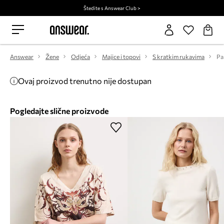
Štedite s Answear Club >
Answear
Žene
Odjeća
Majice i topovi
S kratkim rukavima
Pa
Ovaj proizvod trenutno nije dostupan
Pogledajte slične proizvode