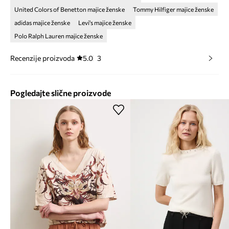
United Colors of Benetton majice ženske
Tommy Hilfiger majice ženske
adidas majice ženske
Levi's majice ženske
Polo Ralph Lauren majice ženske
Recenzije proizvoda
5.0
3
Pogledajte slične proizvode