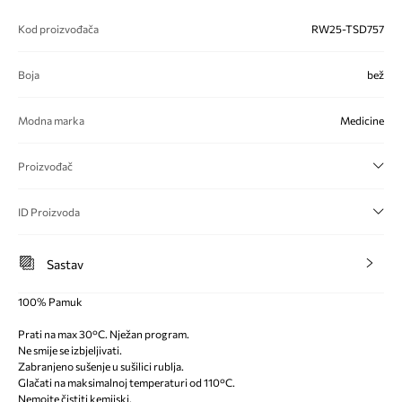
Kod proizvođača
RW25-TSD757
Boja
bež
Modna marka
Medicine
Proizvođač
ID Proizvoda
Sastav
100% Pamuk
Prati na max 30°C. Nježan program.
Ne smije se izbjeljivati.
Zabranjeno sušenje u sušilici rublja.
Glačati na maksimalnoj temperaturi od 110°C.
Nemojte čistiti kemijski.