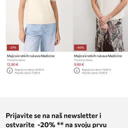
-27%
-50%
Majica kratkih rukava Medicine
Majica kratkih rukava Medicine
Trenutna cijena:
Trenutna cijena:
12,90 €
9,90 €
Regularna cijena:
29,90 €
Regularna cijena:
19,90 €
Najniža cijena:
17,90 €
Najniža cijena:
19,90 €
Prijavite se na naš newsletter i
ostvarite
-20%
** na svoju prvu