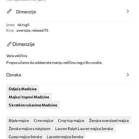
Dimenzije
Izrez
:
okrugli
Kroj
:
oversize, relaxed fit
Dimenzije
Veća veličina
Preporučamo da odaberete manju veličinu nego što nosite.
Oznake
Odjeća Medicine
Majice i topovi Medicine
S kratkim rukavima Medicine
Bijele majice
Crne majice
Crop top majice
Ženske oversized majice
Ženske majice s natpisom
Lauren Ralph Lauren majice ženske
Guess majice ženske
Lacoste majice ženske