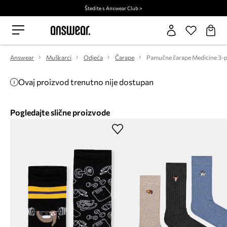
Štedite s Answear Club >
Answear
Muškarci
Odjeća
Čarape
Pamučne čarape Medicine 3-
Ovaj proizvod trenutno nije dostupan
Pogledajte slične proizvode