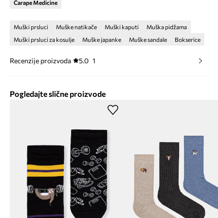
Čarape Medicine
Muški prsluci
Muške natikače
Muški kaputi
Muška pidžama
Muški prsluci za kosulje
Muške japanke
Muške sandale
Bokserice
Recenzije proizvoda
5.0
1
Pogledajte slične proizvode