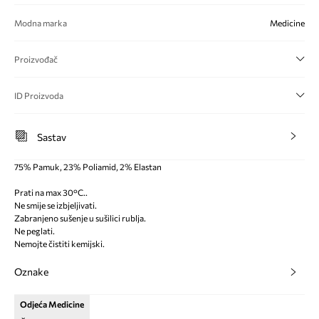
Modna marka
Medicine
Proizvođač
ID Proizvoda
Sastav
75% Pamuk, 23% Poliamid, 2% Elastan
Prati na max 30°C..
Ne smije se izbjeljivati.
Zabranjeno sušenje u sušilici rublja.
Ne peglati.
Nemojte čistiti kemijski.
Oznake
Odjeća Medicine