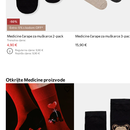
-50%
Extra -5% s kodom: OFF*
Medicine čarape za muškarce 2-pack
Medicine čarape za muškarce 3-pa
Trenutna cijena:
4,90 €
15,90 €
Regularna cijena:
9,90 €
Najniža cijena:
9,90 €
Otkrijte Medicine proizvode