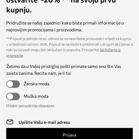
kupnju.
Pridružite se našoj zajednici kako biste primali informacije o
najnovijim promocijama i proizvodima.
**Popust je jednokratan, odnosi se na nesnižene proizvode i vrijedi za kupnju
u vrijednosti od min. 80€. Popust se ne može kombinirati s drugim akcijama, a
neki proizvodi mogu biti isključeni iz popusta. Provjerite:
isključenja iz
promocije
.
Želimo da u Vašoj pristigloj pošti primate samo ono što Vas
zaista zanima. Recite nam, je li to:
Ženska moda
Muška moda
Odabir ponude nije obavezan
Prijava