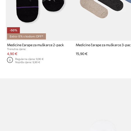
-50%
Extra -5% s kodom: OFF*
Medicine čarape za muškarce 2-pack
Medicine čarape za muškarce 3-pa
Trenutna cijena:
4,90 €
15,90 €
Regularna cijena:
9,90 €
Najniža cijena:
9,90 €