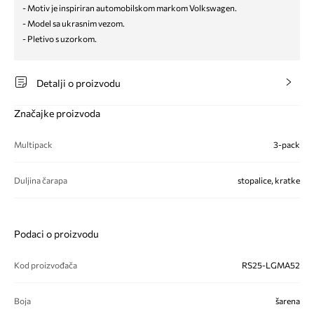
- Motiv je inspiriran automobilskom markom Volkswagen.
- Model sa ukrasnim vezom.
- Pletivo s uzorkom.
Detalji o proizvodu
Značajke proizvoda
Multipack
3-pack
Duljina čarapa
stopalice, kratke
Podaci o proizvodu
Kod proizvođača
RS25-LGMA52
Boja
šarena