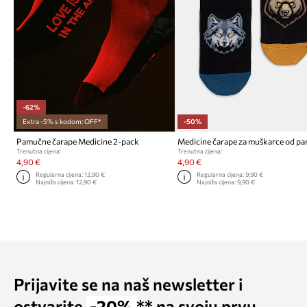
-62%
Extra -5% s kodom: OFF*
-50%
Pamučne čarape Medicine 2-pack
Trenutna cijena:
Trenutna cijena:
4,90 €
4,90 €
Regularna cijena:
12,90 €
Regularna cijena:
9,90 €
Najniža cijena:
12,90 €
Najniža cijena:
9,90 €
Prijavite se na naš newsletter i
ostvarite
-20%
** na svoju prvu